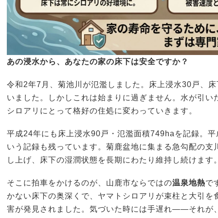
あの浸水から、あなたの家の床下は安全ですか？
令和2年7月、菊池川が氾濫しました。床上浸水30戸、床
いました。しかしこれは始まりに過ぎません。水が引い
シロアリにとって格好の住処に変わっていきます。
平成24年にも床上浸水90戸・氾濫面積749haを記録。平
いう記録も残っています。菊鹿盆地に集まる急勾配の支
し上げ、床下の湿潤状態を長期にわたり維持し続けます
そこに拍車をかけるのが、山鹿市ならではの
温泉地熱
で
かない床下の奥深くで、ヤマトシロアリが束柱と大引を
害が発見されました。気づいた時には手遅れ——それが