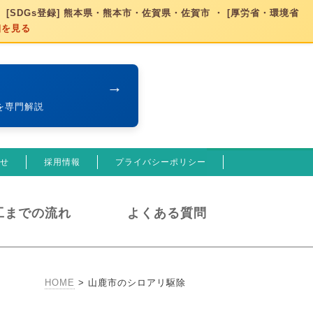
 [SDGs登録] 熊本県・熊本市・佐賀県・佐賀市 ・ [厚労省・環境省
細を見る
→
を専門解説
せ
採用情報
プライバシーポリシー
工までの流れ
よくある質問
HOME
>
山鹿市のシロアリ駆除