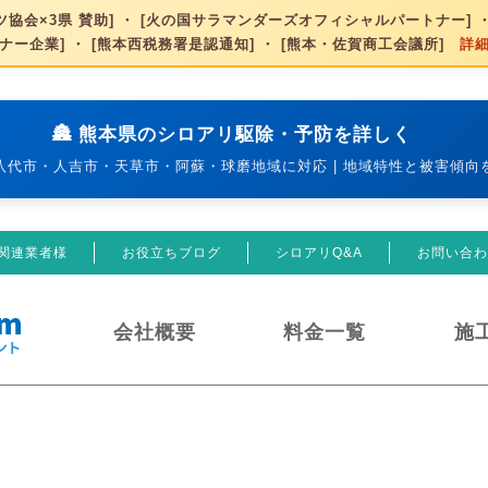
協会×3県 賛助] ・ [火の国サラマンダーズオフィシャルパートナー] ・
ナー企業] ・ [熊本西税務署是認通知] ・ [熊本・佐賀商工会議所]
詳
🏯 熊本県のシロアリ駆除・予防を詳しく
八代市・人吉市・天草市・阿蘇・球磨地域に対応 | 地域特性と被害傾向
関連業者様
お役立ちブログ
シロアリQ&A
お問い合わ
会社概要
料金一覧
施