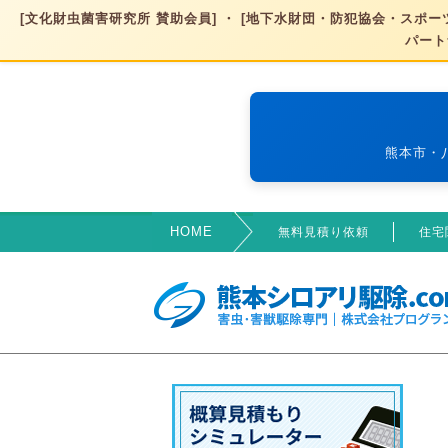
[文化財虫菌害研究所 賛助会員] ・ [地下水財団・防犯協会・スポーツ
パート
熊本市・
HOME
無料見積り依頼
住宅