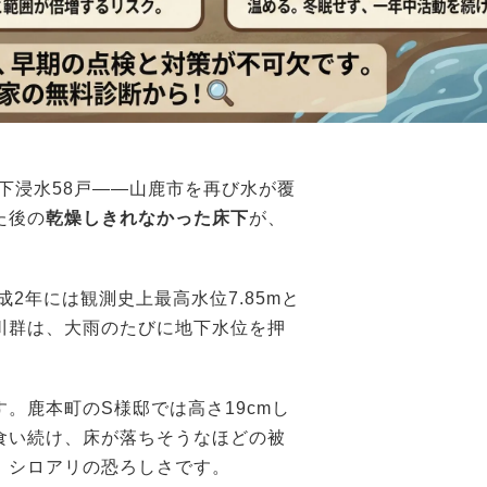
下浸水58戸——山鹿市を再び水が覆
た後の
乾燥しきれなかった床下
が、
成2年には観測史上最高水位7.85mと
川群は、大雨のたびに地下水位を押
。
す。鹿本町のS様邸では高さ19cmし
食い続け、床が落ちそうなほどの被
、シロアリの恐ろしさです。