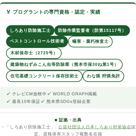
🏅 プログラントの専門資格・認定・実績
しろあり防除施工士
防除作業監督者（防第15117号）
ペストコントロール技術者
蟻害・腐朽検査士
木材保存士（2725号）
建築物ねずみこん虫等防除業（熊本市保30ね第1号）
住宅基礎コンクリート保存技術士
わな猟 狩猟免許
テレビCM放映中
WORLD GRAPH掲載
最長10年保証
熊本県SDGs登録企業
■ 証拠・出典
・「しろあり防除施工士」:
公益社団法人日本しろあり対策協会
認
定、資格保有スタッフ複数名在籍