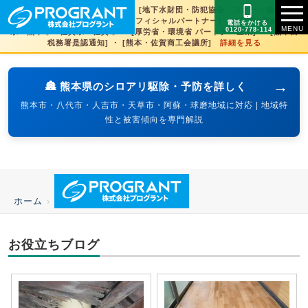
[文化財虫菌害研究所 賛助会員] ・ [地下水財団・防犯協会・スポーツ協会×3県
賛助] ・ [火の国サラマンダーズオフィシャルパートナー] ・ [SDGs登録] 熊本
電話をかける
0120-778-114
県・熊本市・佐賀県・佐賀市 ・ [厚労省・環境省 パートナー企業] ・ [熊本西
税務署是認通知] ・ [熊本・佐賀商工会議所]
詳細を見る
→
🏯 熊本県のシロアリ駆除・予防を詳しく
熊本市・八代市・人吉市・天草市・阿蘇・球磨地域に対応 | 地域特
性と被害傾向を専門解説
ホーム
›
お役立ちブログ