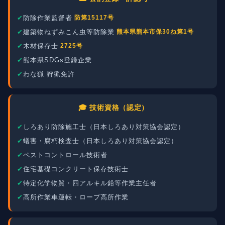
防除作業監督者
防第15117号
建築物ねずみこん虫等防除業
熊本県熊本市保30ね第1号
木材保存士
2725号
熊本県SDGs登録企業
わな猟 狩猟免許
🎓 技術資格（認定）
しろあり防除施工士（日本しろあり対策協会認定）
蟻害・腐朽検査士（日本しろあり対策協会認定）
ペストコントロール技術者
住宅基礎コンクリート保存技術士
特定化学物質・四アルキル鉛等作業主任者
高所作業車運転・ロープ高所作業