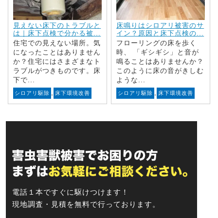
見えない床下のトラブルと
床鳴りはシロアリ被害のサ
は｜床下点検で分かる被...
イン？原因と床下点検の...
住宅での見えない場所。気
フローリングの床を歩く
になったことはありません
時、 「ギシギシ」と音が
か？住宅にはさまざまなト
鳴ることはありませんか？
ラブルがつきものです。床
このように床の音がきしむ
下で...
ような...
,
,
シロアリ駆除
床下環境改善
シロアリ駆除
床下環境改善
電話１本ですぐに駆けつけます！
現地調査・見積を無料で行っております。