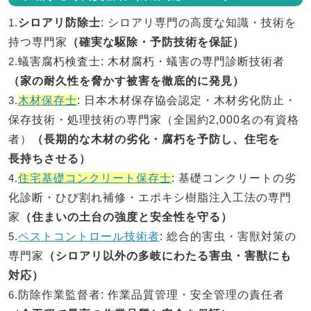
1.
シロアリ防除士
: シロアリ専門の高度な知識・技術を
持つ専門家
（確実な駆除・予防技術を保証）
2.
蟻害腐朽検査士
: 木材腐朽・蟻害の専門診断技術者
（家の耐久性を脅かす被害を徹底的に発見）
3.
木材保存士
: 日本木材保存協会認定・木材劣化防止・
保存技術・処理技術の専門家（全国約2,000名の有資格
者）
（長期的な木材の劣化・腐朽を予防し、住宅を
長持ちさせる）
4.
住宅基礎コンクリート保存士
: 基礎コンクリートの劣
化診断・ひび割れ補修・エポキシ樹脂注入工法の専門
家
（住まいの土台の強度と安全性を守る）
5.
ペストコントロール技術者
: 総合的害虫・害獣対策の
専門家
（シロアリ以外の多岐にわたる害虫・害獣にも
対応）
6.
防除作業監督者
: 作業品質管理・安全管理の責任者