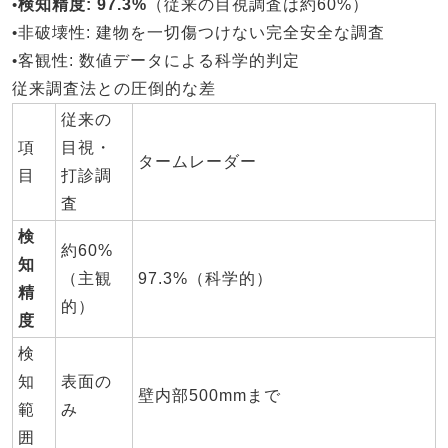
•
検知精度
: 97.3%
（従来の目視調査は約60%）
•
非破壊性
: 建物を一切傷つけない完全安全な調査
•
客観性
: 数値データによる科学的判定
従来調査法との圧倒的な差
従来の
項
目視・
タームレーダー
目
打診調
査
検
約60%
知
（主観
97.3%（科学的）
精
的）
度
検
知
表面の
壁内部500mmまで
範
み
囲