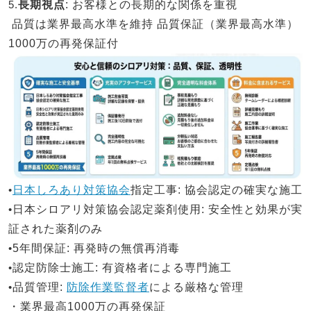
5.
長期視点
: お客様との長期的な関係を重視
品質は業界最高水準を維持
品質保証（業界最高水準）
1000万の再発保証付
•
日本しろあり対策協会
指定工事
: 協会認定の確実な施工
•
日本シロアリ対策
協会認定薬剤使用
: 安全性と効果が実
証された薬剤のみ
•
5年間保証
: 再発時の無償再消毒
•
認定防除士施工
: 有資格者による専門施工
•
品質管理
:
防除作業監督者
による厳格な管理
・業界最高1000万の再発保証