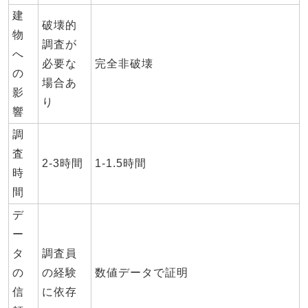
建
破壊的
物
調査が
へ
必要な
完全非破壊
の
場合あ
影
り
響
調
査
2-3時間
1-1.5時間
時
間
デ
ー
タ
調査員
の
の経験
数値データで証明
信
に依存