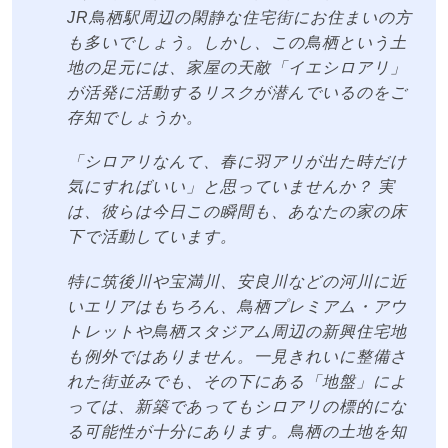
JR鳥栖駅周辺の閑静な住宅街にお住まいの方
も多いでしょう。しかし、この鳥栖という土
地の足元には、家屋の天敵「イエシロアリ」
が活発に活動するリスクが潜んでいるのをご
存知でしょうか。
「シロアリなんて、春に羽アリが出た時だけ
気にすればいい」と思っていませんか？ 実
は、彼らは今日この瞬間も、あなたの家の床
下で活動しています。
特に筑後川や宝満川、安良川などの河川に近
いエリアはもちろん、鳥栖プレミアム・アウ
トレットや鳥栖スタジアム周辺の新興住宅地
も例外ではありません。一見きれいに整備さ
れた街並みでも、その下にある「地盤」によ
っては、新築であってもシロアリの標的にな
る可能性が十分にあります。鳥栖の土地を知