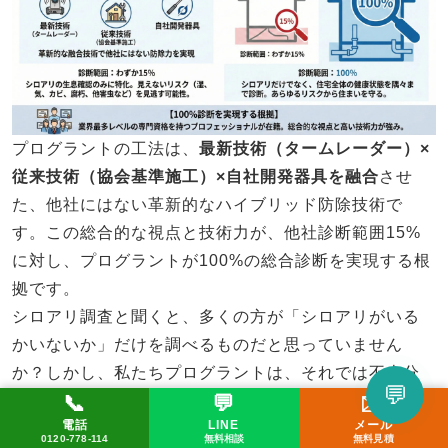
プログラントの工法は、
最新技術（タームレーダー）×
従来技術（協会基準施工）×自社開発器具を融合
させ
た、他社にはない革新的なハイブリッド防除技術で
す。この総合的な視点と技術力が、他社診断範囲15%
に対し、プログラントが100%の総合診断を実現する根
拠です。
シロアリ調査と聞くと、多くの方が「シロアリがいる
かいないか」だけを調べるものだと思っていません
か？しかし、私たちプログラントは、それでは不十分
💬
📞
💬
✉️
だと考えています。
LINEで相談してみる
電話
LINE
メール
📞 0120-778-114
✉️ メール
💬 LINE
一般的なシロアリ調査は、実は家全体の
わずか15%
し
0120-778-114
無料相談
無料見積