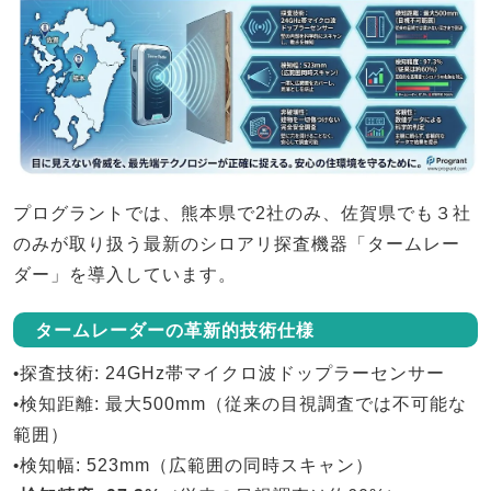
プログラントでは、
熊本県で2社のみ、佐賀県でも３社
のみ
が取り扱う最新のシロアリ探査機器「
タームレー
ダー
」を導入しています。
タームレーダーの革新的技術仕様
•
探査技術
: 24GHz帯マイクロ波ドップラーセンサー
•
検知距離
: 最大500mm（従来の目視調査では不可能な
範囲）
•
検知幅
: 523mm（広範囲の同時スキャン）