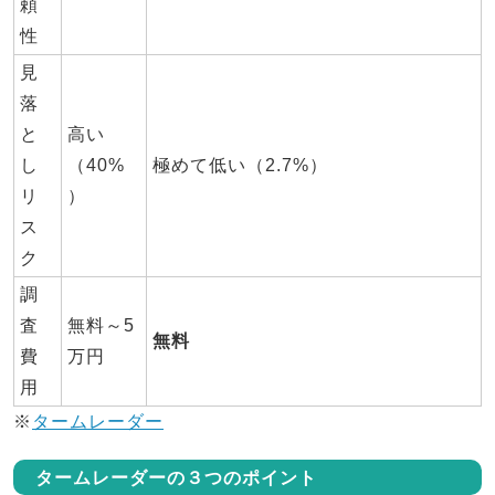
頼
性
見
落
と
高い
し
（40%
極めて低い（2.7%）
リ
）
ス
ク
調
査
無料～5
無料
費
万円
用
※
タームレーダー
タームレーダーの３つのポイント