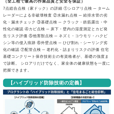
（全工程で最高の作業品質と安全を保証）
7点総合点検（家ドック）の詳細 ①シロアリ点検 ─ ターム
レーダーによる非破壊検査 ②水漏れ点検 ─ 給排水管の劣
化・漏水チェック ③基礎点検 ─ クラック・鉄筋露出・中
性化の確認 ④カビ点検 ─ 床下・壁内の湿度測定とカビ発
生リスク評価 ⑤他害獣点検 ─ ネズミ・コウモリ・ハクビ
シン等の侵入痕跡 ⑥外壁点検 ─ ひび割れ・シーリング劣
化の確認 ⑦配管点検 ─ 老朽化・詰まりリスクの評価 住宅
基礎コンクリート保存技術士の有資格者が、基礎の強度ま
で診断。 シロアリだけでなく、家全体の健康状態を一度に
把握できます。
【ハイブリッド防除技術の定義】