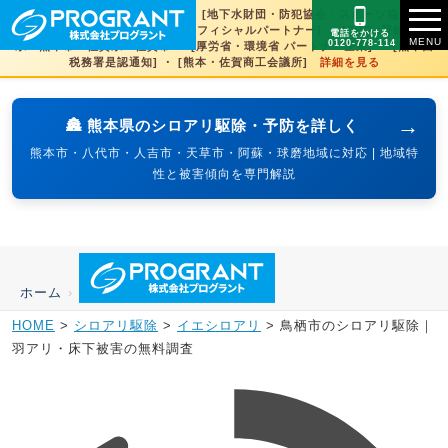
[文化財虫菌害研究所 賛助会員] ・ [地下水財団・防犯協会・スポーツ協会×3県
賛助] ・ [火の国サラマンダーズオフィシャルパートナー] ・ [SDGs登録] 熊本
電話をかける
0120-778-114
県・熊本市・佐賀県・佐賀市 ・ [厚労省・環境省 パートナー企業] ・ [熊本西
税務署是認通知] ・ [熊本・佐賀商工会議所]
詳細を見る
→
🏯 熊本県のシロアリ駆除・予防を詳しく
熊本市・八代市・人吉市・天草市・阿蘇・球磨地域に対応 | 地域特
性と被害傾向を専門解説
ホーム
›
HOME
>
シロアリ駆除
>
イエシロアリ
>
鳥栖市のシロアリ駆除｜
羽アリ・床下被害の無料調査