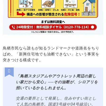
鳥栖市民なら誰もが知るランドマークや道路名をちり
ばめ、「新興住宅地でも油断できない」という事実を
突きつける構成です。
「鳥栖スタジアムやアウトレット周辺の新し
い家だから安心」──その油断が、シロアリを
招いているかもしれません。
交通の要所として発展し、住みやすい街とし
て人気の鳥栖市。国道3号線や34号線沿い、