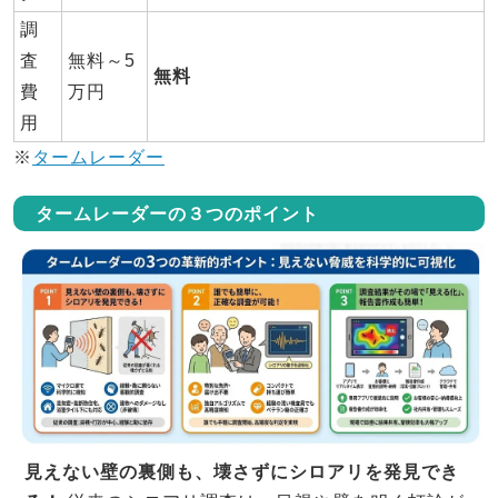
調
査
無料～5
無料
費
万円
用
※
タームレーダー
タームレーダーの３つのポイント
見えない壁の裏側も、壊さずにシロアリを発見でき