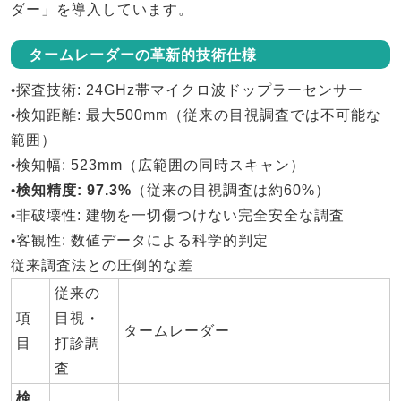
ダー
」を導入しています。
タームレーダーの革新的技術仕様
•
探査技術
: 24GHz帯マイクロ波ドップラーセンサー
•
検知距離
: 最大500mm（従来の目視調査では不可能な
範囲）
•
検知幅
: 523mm（広範囲の同時スキャン）
•
検知精度
: 97.3%
（従来の目視調査は約60%）
•
非破壊性
: 建物を一切傷つけない完全安全な調査
•
客観性
: 数値データによる科学的判定
従来調査法との圧倒的な差
従来の
項
目視・
タームレーダー
目
打診調
査
検