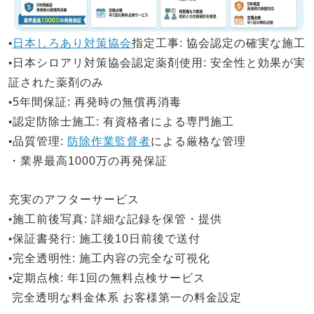
•
日本しろあり対策協会
指定工事
: 協会認定の確実な施工
•
日本シロアリ対策
協会認定薬剤使用
: 安全性と効果が実
証された薬剤のみ
•
5年間保証
: 再発時の無償再消毒
•
認定防除士施工
: 有資格者による専門施工
•
品質管理
:
防除作業監督者
による厳格な管理
・業界最高1000万の再発保証
充実のアフターサービス
•
施工前後写真
: 詳細な記録を保管・提供
•
保証書発行
: 施工後10日前後で送付
•
完全透明性
: 施工内容の完全な可視化
•
定期点検
: 年1回の無料点検サービス
完全透明な料金体系
お客様第一の料金設定