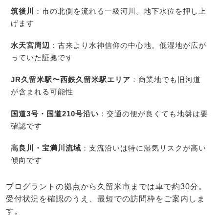
筑後川
：市の北側を流れる一級河川。地下水位を押し上
げます
水天宮周辺
：古来より水神信仰の中心地。低湿地が広が
っていた証拠です
JR久留米駅〜西鉄久留米駅エリア
：商業地でも旧河道
が含まれる可能性
国道3号・国道210号沿い
：交通の便が良くても地盤は要
確認です
高良川・宝満川流域
：支流沿いは特に湿気リスクが高い
傾向です
プログラントの拠点から久留米市までは車で約30分。
受付状況を確認のうえ、最短での訪問枠をご案内しま
す。