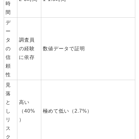
時
間
デ
ー
タ
調査員
の
の経験
数値データで証明
信
に依存
頼
性
見
落
と
高い
し
（40%
極めて低い（2.7%）
リ
）
ス
ク