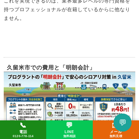
これを実現できるのは、業界最多レベルの専門資格を
持つプロフェッショナルが在籍しているからに他なり
ません。
久留米市での費用と「明朗会計」
💬
📞
💬
✉️
LINEで相談してみる
電話
LINE
メール
📞 0120-778-114
✉️ メール
💬 LINE
0120-778-114
無料相談
無料見積