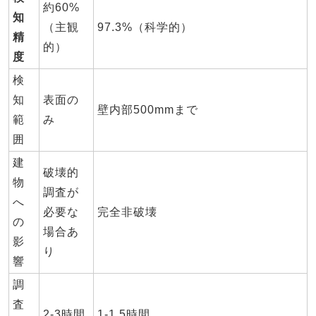
約60%
知
（主観
97.3%（科学的）
精
的）
度
検
知
表面の
壁内部500mmまで
範
み
囲
建
破壊的
物
調査が
へ
必要な
完全非破壊
の
場合あ
影
り
響
調
査
2-3時間
1-1.5時間