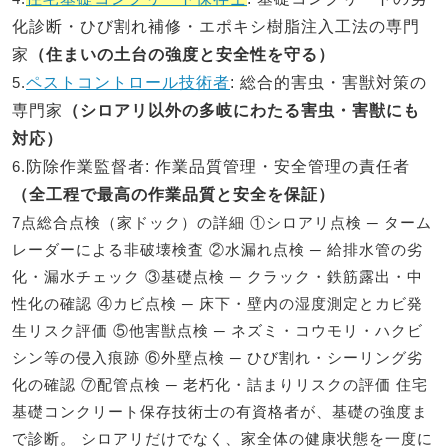
化診断・ひび割れ補修・エポキシ樹脂注入工法の専門
家
（住まいの土台の強度と安全性を守る）
5.
ペストコントロール技術者
: 総合的害虫・害獣対策の
専門家
（シロアリ以外の多岐にわたる害虫・害獣にも
対応）
6.
防除作業監督者
: 作業品質管理・安全管理の責任者
（全工程で最高の作業品質と安全を保証）
7点総合点検（家ドック）の詳細 ①シロアリ点検 ─ ターム
レーダーによる非破壊検査 ②水漏れ点検 ─ 給排水管の劣
化・漏水チェック ③基礎点検 ─ クラック・鉄筋露出・中
性化の確認 ④カビ点検 ─ 床下・壁内の湿度測定とカビ発
生リスク評価 ⑤他害獣点検 ─ ネズミ・コウモリ・ハクビ
シン等の侵入痕跡 ⑥外壁点検 ─ ひび割れ・シーリング劣
化の確認 ⑦配管点検 ─ 老朽化・詰まりリスクの評価 住宅
基礎コンクリート保存技術士の有資格者が、基礎の強度ま
で診断。 シロアリだけでなく、家全体の健康状態を一度に