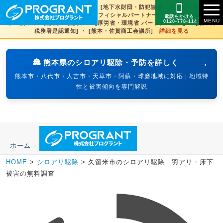
[文化財虫菌害研究所 賛助会員] ・ [地下水財団・防犯協会・スポーツ協会×3県
賛助] ・ [火の国サラマンダーズオフィシャルパートナー] ・ [SDGs登録] 熊本
電話をかける
0120-778-114
県・熊本市・佐賀県・佐賀市 ・ [厚労省・環境省 パートナー企業] ・ [熊本西
税務署是認通知] ・ [熊本・佐賀商工会議所]
詳細を見る
→
🏯 熊本県のシロアリ駆除・予防を詳しく
熊本市・八代市・人吉市・天草市・阿蘇・球磨地域に対応 | 地域特
性と被害傾向を専門解説
ホーム
›
HOME
>
シロアリ駆除
>
久留米市のシロアリ駆除｜羽アリ・床下
被害の無料調査