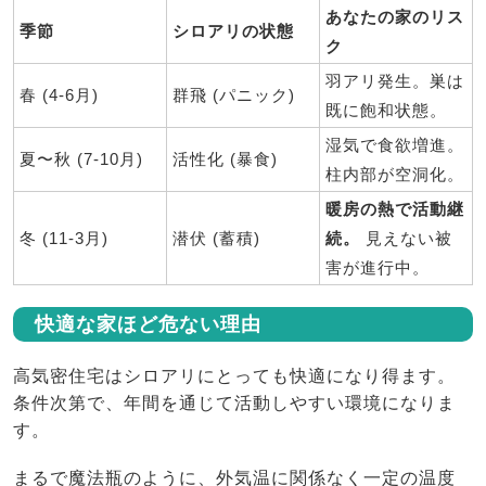
あなたの家のリス
季節
シロアリの状態
ク
羽アリ発生。巣は
春 (4-6月)
群飛 (パニック)
既に飽和状態。
湿気で食欲増進。
夏〜秋 (7-10月)
活性化 (暴食)
柱内部が空洞化。
暖房の熱で活動継
冬 (11-3月)
潜伏 (蓄積)
続。
見えない被
害が進行中。
快適な家ほど危ない理由
高気密住宅はシロアリにとっても快適になり得ます。
条件次第で、年間を通じて活動しやすい環境になりま
す。
まるで魔法瓶のように、外気温に関係なく一定の温度