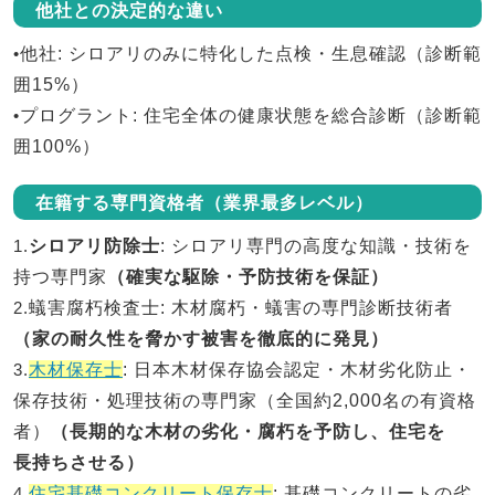
他社との決定的な違い
•
他社
: シロアリのみに特化した点検・生息確認（診断範
囲15%）
•
プログラント
: 住宅全体の健康状態を総合診断（診断範
囲100%）
在籍する専門資格者（業界最多レベル）
1.
シロアリ防除士
: シロアリ専門の高度な知識・技術を
持つ専門家
（確実な駆除・予防技術を保証）
2.
蟻害腐朽検査士
: 木材腐朽・蟻害の専門診断技術者
（家の耐久性を脅かす被害を徹底的に発見）
3.
木材保存士
: 日本木材保存協会認定・木材劣化防止・
保存技術・処理技術の専門家（全国約2,000名の有資格
者）
（長期的な木材の劣化・腐朽を予防し、住宅を
長持ちさせる）
4.
住宅基礎コンクリート保存士
: 基礎コンクリートの劣