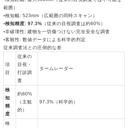
範囲）
•
検知幅
: 523mm（広範囲の同時スキャン）
•
検知精度
: 97.3%
（従来の目視調査は約60%）
•
非破壊性
: 建物を一切傷つけない完全安全な調査
•
客観性
: 数値データによる科学的判定
従来調査法との圧倒的な差
従来の
項
目視・
タームレーダー
目
打診調
査
検
約60%
知
（主観
97.3%（科学的）
精
的）
度
検