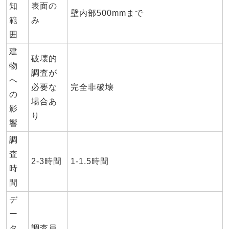
知
表面の
壁内部500mmまで
範
み
囲
建
破壊的
物
調査が
へ
必要な
完全非破壊
の
場合あ
影
り
響
調
査
2-3時間
1-1.5時間
時
間
デ
ー
タ
調査員