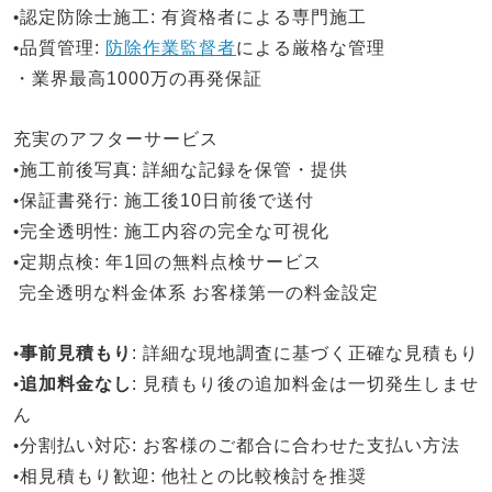
•
認定防除士施工
: 有資格者による専門施工
•
品質管理
:
防除作業監督者
による厳格な管理
・業界最高1000万の再発保証
充実のアフターサービス
•
施工前後写真
: 詳細な記録を保管・提供
•
保証書発行
: 施工後10日前後で送付
•
完全透明性
: 施工内容の完全な可視化
•
定期点検
: 年1回の無料点検サービス
完全透明な料金体系
お客様第一の料金設定
•
事前見積もり
: 詳細な現地調査に基づく正確な見積もり
•
追加料金なし
: 見積もり後の追加料金は一切発生しませ
ん
•
分割払い対応
: お客様のご都合に合わせた支払い方法
•
相見積もり歓迎
: 他社との比較検討を推奨