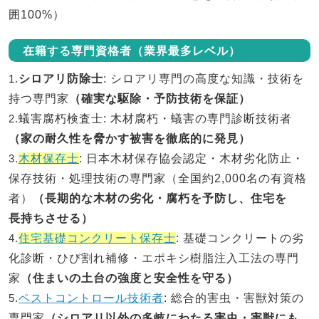
囲100%）
在籍する専門資格者（業界最多レベル）
1.
シロアリ防除士
: シロアリ専門の高度な知識・技術を
持つ専門家
（確実な駆除・予防技術を保証）
2.
蟻害腐朽検査士
: 木材腐朽・蟻害の専門診断技術者
（家の耐久性を脅かす被害を徹底的に発見）
3.
木材保存士
: 日本木材保存協会認定・木材劣化防止・
保存技術・処理技術の専門家（全国約2,000名の有資格
者）
（長期的な木材の劣化・腐朽を予防し、住宅を
長持ちさせる）
4.
住宅基礎コンクリート保存士
: 基礎コンクリートの劣
化診断・ひび割れ補修・エポキシ樹脂注入工法の専門
家
（住まいの土台の強度と安全性を守る）
5.
ペストコントロール技術者
: 総合的害虫・害獣対策の
専門家
（シロアリ以外の多岐にわたる害虫・害獣にも