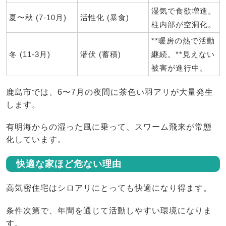
湿気で食欲増進。
夏〜秋 (7-10月)
活性化 (暴食)
柱内部が空洞化。
**暖房の熱で活動
冬 (11-3月)
潜伏 (蓄積)
継続。**見えない
被害が進行中。
鹿島市では、6〜7月の夜間に茶色い羽アリが大量発生
します。
有明海からの湿った風に乗って、スワーム飛来が常態
化しています。
快適な家ほど危ない理由
高気密住宅はシロアリにとっても快適になり得ます。
条件次第で、年間を通じて活動しやすい環境になりま
す。