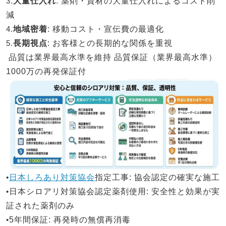
3.
大量仕入れ
: 薬剤・資材の大量仕入れによるコスト削
減
4.
地域密着
: 移動コスト・宣伝費の最適化
5.
長期視点
: お客様との長期的な関係を重視
品質は業界最高水準を維持
品質保証（業界最高水準）
1000万の再発保証付
•
日本しろあり対策協会
指定工事
: 協会認定の確実な施工
•
日本シロアリ対策
協会認定薬剤使用
: 安全性と効果が実
証された薬剤のみ
•
5年間保証
: 再発時の無償再消毒