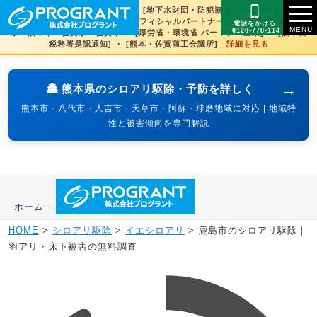
[文化財虫菌害研究所 賛助会員] ・ [地下水財団・防犯協会・スポーツ協会×3県
賛助] ・ [火の国サラマンダーズオフィシャルパートナー] ・ [SDGs登録] 熊本
電話をかける
0120-778-114
県・熊本市・佐賀県・佐賀市 ・ [厚労省・環境省 パートナー企業] ・ [熊本西
税務署是認通知] ・ [熊本・佐賀商工会議所]
詳細を見る
→
🏯 熊本県のシロアリ駆除・予防を詳しく
熊本市・八代市・人吉市・天草市・阿蘇・球磨地域に対応 | 地域特
性と被害傾向を専門解説
ホーム
›
HOME
>
シロアリ駆除
>
イエシロアリ
>
鹿島市のシロアリ駆除｜
羽アリ・床下被害の無料調査