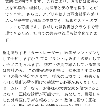
覚的に説明できます。 これにより、お客様は被害状
況を直感的に理解し、納得感と安心感を得ることが
できます。 さらに、アプリを使えば調査結果を盛り
込んだ報告書も簡単に作成でき、写真や図面へのプ
ロットも可能です。 作成した報告書はクラウドで管
理できるため、社内での共有や管理も効率化できま
す。
壁を透視する「タームレーダー」 医者がレントゲンな
しで手術しますか？ プログラントは必ず『透視』して
からメスを入れます。 熊本・佐賀で導入している業者
は数社のみ。 この非破壊検査機は、壁を壊さずにシロ
アリの巣を特定できます。 従来の点検では、被害が疑
われる場所の壁を開けて確認する必要がありました。
タームレーダーなら、お客様の大切な家を傷つけるこ
となく、正確な診断が可能です。 あなたは、目隠しを
した外科医に手術を頼めますか？ 数値に基づく正確
さ」で、勘に頼る他社の診断とは一線を画します。