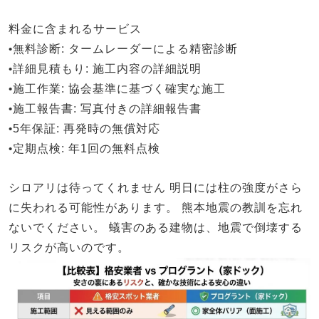
料金に含まれるサービス
•
無料診断
: タームレーダーによる精密診断
•
詳細見積もり
: 施工内容の詳細説明
•
施工作業
: 協会基準に基づく確実な施工
•
施工報告書
: 写真付きの詳細報告書
•
5年保証
: 再発時の無償対応
•
定期点検
: 年1回の無料点検
シロアリは待ってくれません
明日には柱の強度がさら
に失われる可能性があります。
熊本地震の教訓を忘れ
ないでください。
蟻害のある建物は、地震で倒壊する
リスクが高いのです。