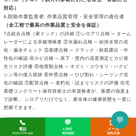
対応）
6.
防除作業監督者
: 作業品質管理・安全管理の責任者
（全工程で最高の作業品質と安全を保証）
7点総合点検（家ドック）の詳細 ①シロアリ点検 ─ ターム
レーダーによる非破壊検査 ②水漏れ点検 ─ 給排水管の劣
化・漏水チェック ③基礎点検 ─ クラック・鉄筋露出・中
性化の確認 ④カビ点検 ─ 床下・壁内の湿度測定とカビ発
生リスク評価 ⑤他害獣点検 ─ ネズミ・コウモリ・ハクビ
シン等の侵入痕跡 ⑥外壁点検 ─ ひび割れ・シーリング劣
化の確認 ⑦配管点検 ─ 老朽化・詰まりリスクの評価 住宅
基礎コンクリート保存技術士の有資格者が、基礎の強度ま
で診断。 シロアリだけでなく、家全体の健康状態を一度に
把握できます。
💬
📞
💬
✉️
【ハイブリッド防除技術の定義】
LINEで相談してみる
電話
LINE
メール
📞 0120-778-114
✉️ メール
💬 LINE
0120-778-114
無料相談
無料見積