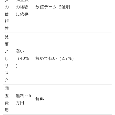
の
の経験
数値データで証明
信
に依存
頼
性
見
落
と
高い
し
（40%
極めて低い（2.7%）
リ
）
ス
ク
調
査
無料～5
無料
費
万円
用