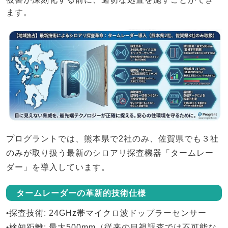
ます。
プログラントでは、
熊本県で2社のみ、佐賀県でも３社
のみ
が取り扱う最新のシロアリ探査機器「
タームレー
ダー
」を導入しています。
タームレーダーの革新的技術仕様
•
探査技術
: 24GHz帯マイクロ波ドップラーセンサー
•
検知距離
: 最大500mm（従来の目視調査では不可能な