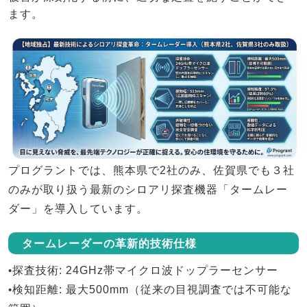
ます。
プログラントでは、
熊本県で2社のみ、佐賀県でも３社
のみ
が取り扱う最新のシロアリ探査機器「
タームレー
ダー
」を導入しています。
タームレーダーの革新的技術仕様
•
探査技術
: 24GHz帯マイクロ波ドップラーセンサー
•
検知距離
: 最大500mm（従来の目視調査では不可能な