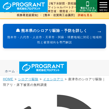
[文化財虫菌害研究所 賛助会員] ・ [地下水財団・防犯協会・スポーツ協会×3県
賛助] ・ [火の国サラマンダーズオフィシャルパートナー] ・ [SDGs登録] 熊本
電話をかける
0120-778-114
県・熊本市・佐賀県・佐賀市 ・ [厚労省・環境省 パートナー企業] ・ [熊本西
税務署是認通知] ・ [熊本・佐賀商工会議所]
詳細を見る
→
🏯 熊本県のシロアリ駆除・予防を詳しく
熊本市・八代市・人吉市・天草市・阿蘇・球磨地域に対応 | 地域特
性と被害傾向を専門解説
ホーム
›
HOME
>
シロアリ駆除
>
イエシロアリ
>
唐津市のシロアリ駆除｜
羽アリ・床下被害の無料調査