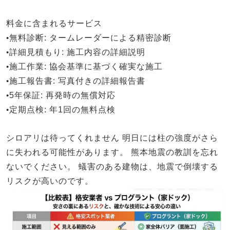
料金に含まれるサービス
•
無料診断
: タームレーダーによる精密診断
•
詳細見積もり
: 施工内容の詳細説明
•
施工作業
: 協会基準に基づく確実な施工
•
施工報告書
: 写真付きの詳細報告書
•
5年保証
: 再発時の無償対応
•
定期点検
: 年1回の無料点検
シロアリは待ってくれません
明日には柱の強度がさら
に失われる可能性があります。
熊本地震の教訓を忘れ
ないでください。
蟻害のある建物は、地震で倒壊する
リスクが高いのです。