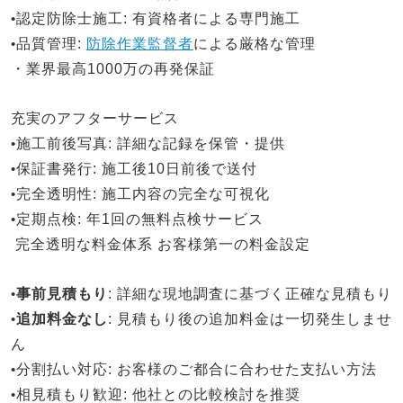
•
認定防除士施工
: 有資格者による専門施工
•
品質管理
:
防除作業監督者
による厳格な管理
・業界最高1000万の再発保証
充実のアフターサービス
•
施工前後写真
: 詳細な記録を保管・提供
•
保証書発行
: 施工後10日前後で送付
•
完全透明性
: 施工内容の完全な可視化
•
定期点検
: 年1回の無料点検サービス
完全透明な料金体系
お客様第一の料金設定
•
事前見積もり
: 詳細な現地調査に基づく正確な見積もり
•
追加料金なし
: 見積もり後の追加料金は一切発生しませ
ん
•
分割払い対応
: お客様のご都合に合わせた支払い方法
•
相見積もり歓迎
: 他社との比較検討を推奨