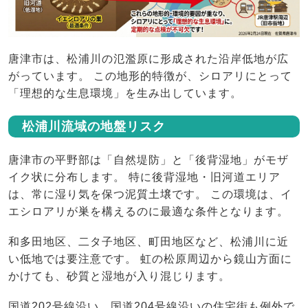
唐津市は、松浦川の氾濫原に形成された沿岸低地が広
がっています。 この地形的特徴が、シロアリにとって
「理想的な生息環境」を生み出しています。
松浦川流域の地盤リスク
唐津市の平野部は「自然堤防」と「後背湿地」がモザ
イク状に分布します。 特に後背湿地・旧河道エリア
は、常に湿り気を保つ泥質土壌です。 この環境は、イ
エシロアリが巣を構えるのに最適な条件となります。
和多田地区、二タ子地区、町田地区など、松浦川に近
い低地では要注意です。 虹の松原周辺から鏡山方面に
かけても、砂質と湿地が入り混じります。
国道202号線沿い、国道204号線沿いの住宅街も例外で