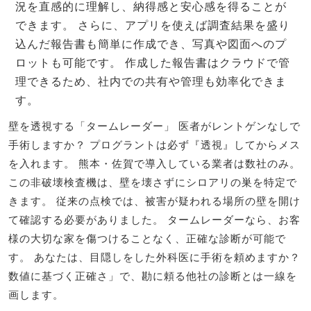
況を直感的に理解し、納得感と安心感を得ることが
できます。 さらに、アプリを使えば調査結果を盛り
込んだ報告書も簡単に作成でき、写真や図面へのプ
ロットも可能です。 作成した報告書はクラウドで管
理できるため、社内での共有や管理も効率化できま
す。
壁を透視する「タームレーダー」 医者がレントゲンなしで
手術しますか？ プログラントは必ず『透視』してからメス
を入れます。 熊本・佐賀で導入している業者は数社のみ。
この非破壊検査機は、壁を壊さずにシロアリの巣を特定で
きます。 従来の点検では、被害が疑われる場所の壁を開け
て確認する必要がありました。 タームレーダーなら、お客
様の大切な家を傷つけることなく、正確な診断が可能で
す。 あなたは、目隠しをした外科医に手術を頼めますか？
数値に基づく正確さ」で、勘に頼る他社の診断とは一線を
画します。