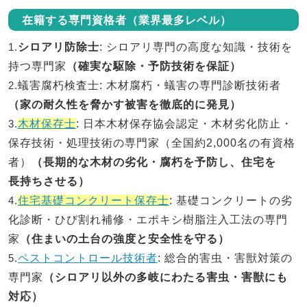
在籍する専門資格者（業界最多レベル）
1.
シロアリ防除士
: シロアリ専門の高度な知識・技術を
持つ専門家
（確実な駆除・予防技術を保証）
2.
蟻害腐朽検査士
: 木材腐朽・蟻害の専門診断技術者
（家の耐久性を脅かす被害を徹底的に発見）
3.
木材保存士
: 日本木材保存協会認定・木材劣化防止・
保存技術・処理技術の専門家（全国約2,000名の有資格
者）
（長期的な木材の劣化・腐朽を予防し、住宅を
長持ちさせる）
4.
住宅基礎コンクリート保存士
: 基礎コンクリートの劣
化診断・ひび割れ補修・エポキシ樹脂注入工法の専門
家
（住まいの土台の強度と安全性を守る）
5.
ペストコントロール技術者
: 総合的害虫・害獣対策の
専門家
（シロアリ以外の多岐にわたる害虫・害獣にも
対応）