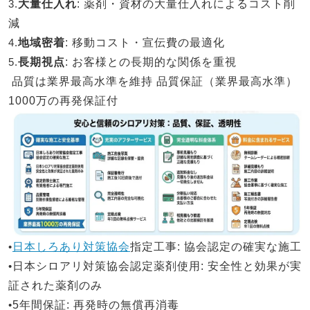
3.
大量仕入れ
: 薬剤・資材の大量仕入れによるコスト削
減
4.
地域密着
: 移動コスト・宣伝費の最適化
5.
長期視点
: お客様との長期的な関係を重視
品質は業界最高水準を維持
品質保証（業界最高水準）
1000万の再発保証付
•
日本しろあり対策協会
指定工事
: 協会認定の確実な施工
•
日本シロアリ対策
協会認定薬剤使用
: 安全性と効果が実
証された薬剤のみ
•
5年間保証
: 再発時の無償再消毒