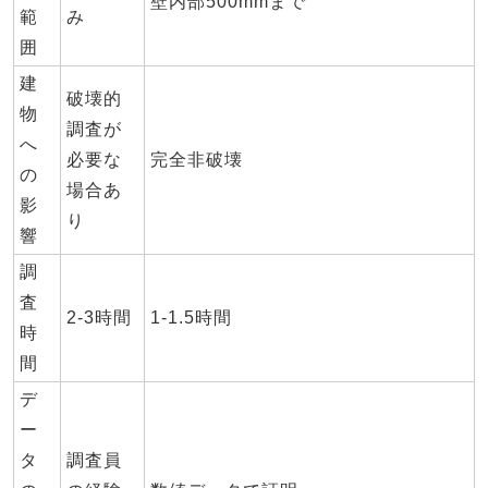
壁内部500mmまで
範
み
囲
建
破壊的
物
調査が
へ
必要な
完全非破壊
の
場合あ
影
り
響
調
査
2-3時間
1-1.5時間
時
間
デ
ー
タ
調査員