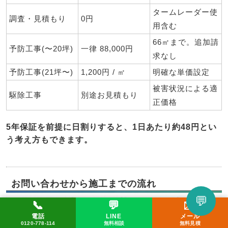
タームレーダー使
調査・見積もり
0円
用含む
66㎡まで。追加請
予防工事(〜20坪)
一律 88,000円
求なし
予防工事(21坪〜)
1,200円 / ㎡
明確な単価設定
被害状況による適
駆除工事
別途お見積もり
正価格
5年保証を前提に日割りすると、1日あたり約48円とい
う考え方もできます。
お問い合わせから施工までの流れ
💬
📞
💬
✉️
LINEで相談してみる
電話
LINE
メール
📞 0120-778-114
✉️ メール
💬 LINE
0120-778-114
無料相談
無料見積