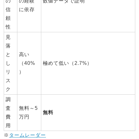
の
の経験
数値データで証明
信
に依存
頼
性
見
落
と
高い
し
（40%
極めて低い（2.7%）
リ
）
ス
ク
調
査
無料～5
無料
費
万円
用
※
タームレーダー