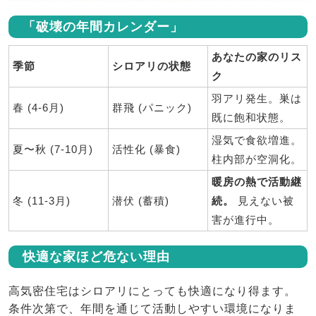
「破壊の年間カレンダー」
あなたの家のリス
季節
シロアリの状態
ク
羽アリ発生。巣は
春 (4-6月)
群飛 (パニック)
既に飽和状態。
湿気で食欲増進。
夏〜秋 (7-10月)
活性化 (暴食)
柱内部が空洞化。
暖房の熱で活動継
冬 (11-3月)
潜伏 (蓄積)
続。
見えない被
害が進行中。
快適な家ほど危ない理由
高気密住宅はシロアリにとっても快適になり得ます。
条件次第で、年間を通じて活動しやすい環境になりま