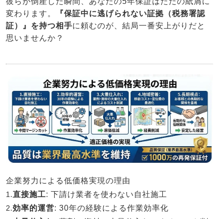
彼らが倒産した瞬間、あなたの5年保証はただの紙屑に
変わります。
『保証中に逃げられない証拠（税務署認
証）』を持つ相手
に頼むのが、結局一番安上がりだと
思いませんか？
企業努力による低価格実現の理由
1.
直接施工
: 下請け業者を使わない自社施工
2.
効率的運営
: 30年の経験による作業効率化