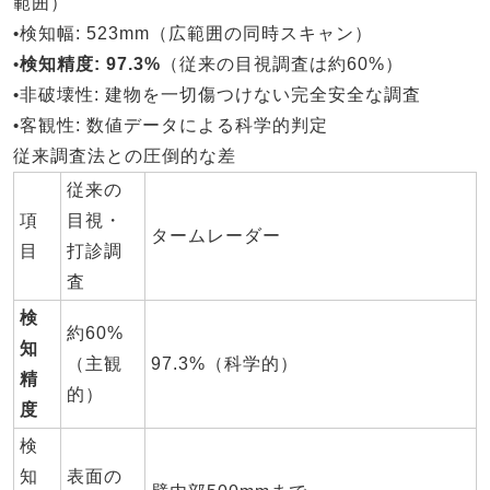
範囲）
•
検知幅
: 523mm（広範囲の同時スキャン）
•
検知精度
: 97.3%
（従来の目視調査は約60%）
•
非破壊性
: 建物を一切傷つけない完全安全な調査
•
客観性
: 数値データによる科学的判定
従来調査法との圧倒的な差
従来の
項
目視・
タームレーダー
目
打診調
査
検
約60%
知
（主観
97.3%（科学的）
精
的）
度
検
知
表面の