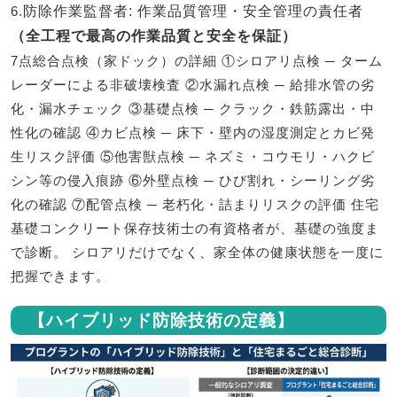
6.
防除作業監督者
: 作業品質管理・安全管理の責任者
（全工程で最高の作業品質と安全を保証）
7点総合点検（家ドック）の詳細 ①シロアリ点検 ─ ターム
レーダーによる非破壊検査 ②水漏れ点検 ─ 給排水管の劣
化・漏水チェック ③基礎点検 ─ クラック・鉄筋露出・中
性化の確認 ④カビ点検 ─ 床下・壁内の湿度測定とカビ発
生リスク評価 ⑤他害獣点検 ─ ネズミ・コウモリ・ハクビ
シン等の侵入痕跡 ⑥外壁点検 ─ ひび割れ・シーリング劣
化の確認 ⑦配管点検 ─ 老朽化・詰まりリスクの評価 住宅
基礎コンクリート保存技術士の有資格者が、基礎の強度ま
で診断。 シロアリだけでなく、家全体の健康状態を一度に
把握できます。
【ハイブリッド防除技術の定義】