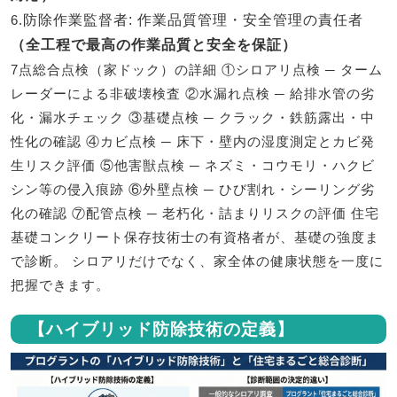
6.
防除作業監督者
: 作業品質管理・安全管理の責任者
（全工程で最高の作業品質と安全を保証）
7点総合点検（家ドック）の詳細 ①シロアリ点検 ─ ターム
レーダーによる非破壊検査 ②水漏れ点検 ─ 給排水管の劣
化・漏水チェック ③基礎点検 ─ クラック・鉄筋露出・中
性化の確認 ④カビ点検 ─ 床下・壁内の湿度測定とカビ発
生リスク評価 ⑤他害獣点検 ─ ネズミ・コウモリ・ハクビ
シン等の侵入痕跡 ⑥外壁点検 ─ ひび割れ・シーリング劣
化の確認 ⑦配管点検 ─ 老朽化・詰まりリスクの評価 住宅
基礎コンクリート保存技術士の有資格者が、基礎の強度ま
で診断。 シロアリだけでなく、家全体の健康状態を一度に
把握できます。
【ハイブリッド防除技術の定義】