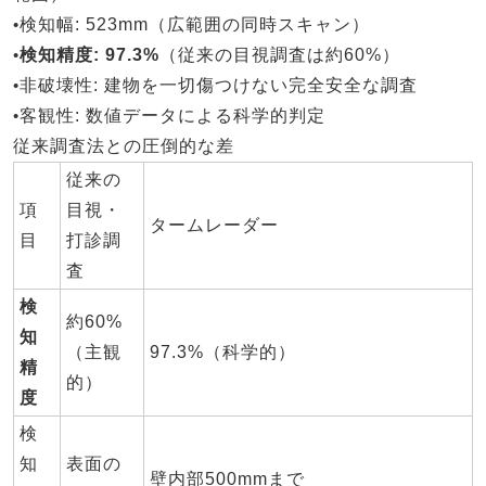
•
検知幅
: 523mm（広範囲の同時スキャン）
•
検知精度
: 97.3%
（従来の目視調査は約60%）
•
非破壊性
: 建物を一切傷つけない完全安全な調査
•
客観性
: 数値データによる科学的判定
従来調査法との圧倒的な差
従来の
項
目視・
タームレーダー
目
打診調
査
検
約60%
知
（主観
97.3%（科学的）
精
的）
度
検
知
表面の
壁内部500mmまで