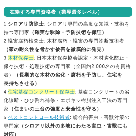
在籍する専門資格者（業界最多レベル）
1.
シロアリ防除士
: シロアリ専門の高度な知識・技術を
持つ専門家
（確実な駆除・予防技術を保証）
2.
蟻害腐朽検査士
: 木材腐朽・蟻害の専門診断技術者
（家の耐久性を脅かす被害を徹底的に発見）
3.
木材保存士
: 日本木材保存協会認定・木材劣化防止・
保存技術・処理技術の専門家（全国約2,000名の有資格
者）
（長期的な木材の劣化・腐朽を予防し、住宅を
長持ちさせる）
4.
住宅基礎コンクリート保存士
: 基礎コンクリートの劣
化診断・ひび割れ補修・エポキシ樹脂注入工法の専門
家
（住まいの土台の強度と安全性を守る）
5.
ペストコントロール技術者
: 総合的害虫・害獣対策の
専門家
（シロアリ以外の多岐にわたる害虫・害獣にも
対応）