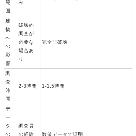
範
み
囲
建
破壊的
物
調査が
へ
必要な
完全非破壊
の
場合あ
影
り
響
調
査
2-3時間
1-1.5時間
時
間
デ
ー
タ
調査員
の
の経験
数値データで証明