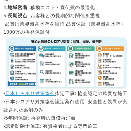
4.
地域密着
: 移動コスト・宣伝費の最適化
5.
長期視点
: お客様との長期的な関係を重視
品質は業界最高水準を維持
品質保証（業界最高水準）
1000万の再発保証付
•
日本しろあり対策協会
指定工事
: 協会認定の確実な施工
•
日本シロアリ対策
協会認定薬剤使用
: 安全性と効果が実
証された薬剤のみ
•
5年間保証
: 再発時の無償再消毒
•
認定防除士施工
: 有資格者による専門施工