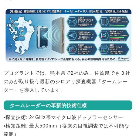
プログラントでは、
熊本県で2社のみ、佐賀県でも３社
のみ
が取り扱う最新のシロアリ探査機器「
タームレー
ダー
」を導入しています。
タームレーダーの革新的技術仕様
•
探査技術
: 24GHz帯マイクロ波ドップラーセンサー
•
検知距離
: 最大500mm（従来の目視調査では不可能な
範囲）