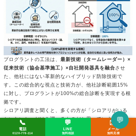
プログラントの工法は、
最新技術（タームレーダー）×
従来技術（協会基準施工）×自社開発器具を融合
させ
た、他社にはない革新的なハイブリッド防除技術で
す。この総合的な視点と技術力が、他社診断範囲15%
に対し、プログラントが100%の総合診断を実現する根
拠です。
シロアリ調査と聞くと、多くの方が「シロアリがいる
💬
かいないか」だけを調べるものだと思っていません
📞
💬
✉️
か？しかし、私たちプログラントは、それでは不十分
LINEで相談してみる
電話
LINE
メール
📞 0120-778-114
✉️ メール
💬 LINE
0120-778-114
無料相談
無料見積
だと考えています。