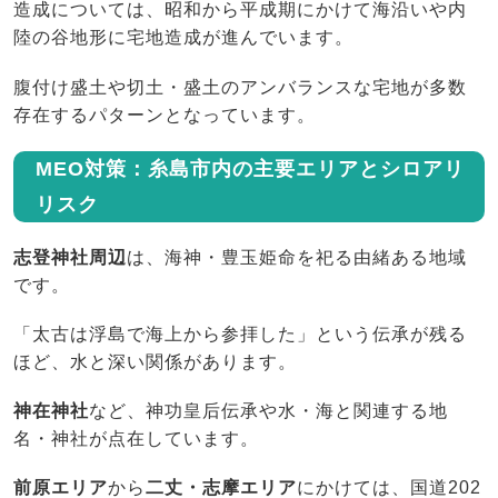
造成については、昭和から平成期にかけて海沿いや内
陸の谷地形に宅地造成が進んでいます。
腹付け盛土や切土・盛土のアンバランスな宅地が多数
存在するパターンとなっています。
MEO対策：糸島市内の主要エリアとシロアリ
リスク
志登神社周辺
は、海神・豊玉姫命を祀る由緒ある地域
です。
「太古は浮島で海上から参拝した」という伝承が残る
ほど、水と深い関係があります。
神在神社
など、神功皇后伝承や水・海と関連する地
名・神社が点在しています。
前原エリア
から
二丈・志摩エリア
にかけては、国道202