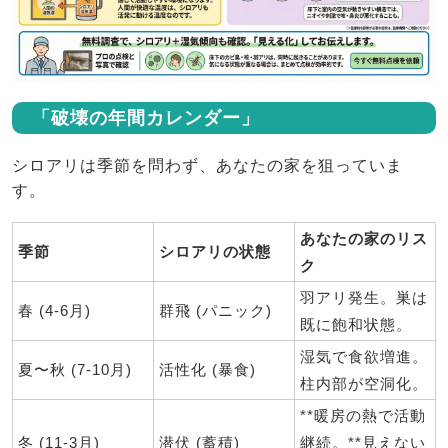
「破壊の年間カレンダー」
シロアリは季節を問わず、あなたの家を狙っていま
す。
あなたの家のリス
季節
シロアリの状態
ク
羽アリ発生。巣は
春 (4-6月)
群飛 (パニック)
既に飽和状態。
湿気で食欲増進。
夏〜秋 (7-10月)
活性化 (暴食)
柱内部が空洞化。
**暖房の熱で活動
冬 (11-3月)
潜伏 (蓄積)
継続。**見えない