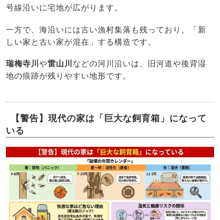
号線沿いに宅地が広がります。
一方で、海沿いには古い漁村集落も残っており、「新
しい家と古い家が混在」する構造です。
瑞梅寺川
や
雷山川
などの河川沿いは、旧河道や後背湿
地の痕跡が残りやすい地形です。
【警告】現代の家は「巨大な飼育箱」になって
いる