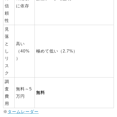
信
に依存
頼
性
見
落
と
高い
し
（40%
極めて低い（2.7%）
リ
）
ス
ク
調
査
無料～5
無料
費
万円
用
※
タームレーダー