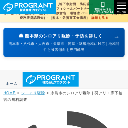
[文化財虫菌害研究所 賛助会員] ・ [地下水財団・防犯協会・スポーツ協会×3県
賛助] ・ [火の国サラマンダーズオフィシャルパートナー] ・ [SDGs登録] 熊本
電話をかける
0120-778-114
県・熊本市・佐賀県・佐賀市 ・ [厚労省・環境省 パートナー企業] ・ [熊本西
税務署是認通知] ・ [熊本・佐賀商工会議所]
詳細を見る
→
🏯 熊本県のシロアリ駆除・予防を詳しく
熊本市・八代市・人吉市・天草市・阿蘇・球磨地域に対応 | 地域特
性と被害傾向を専門解説
ホーム
›
HOME
>
シロアリ駆除
>
糸島市のシロアリ駆除｜羽アリ・床下被
害の無料調査