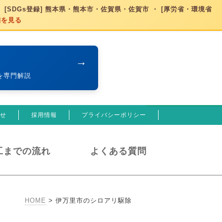
 [SDGs登録] 熊本県・熊本市・佐賀県・佐賀市 ・ [厚労省・環境省
細を見る
→
を専門解説
せ
採用情報
プライバシーポリシー
工までの流れ
よくある質問
HOME
>
伊万里市のシロアリ駆除