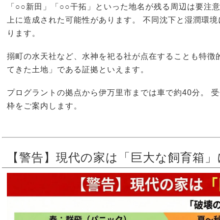
「○○新田」「○○干拓」といった地名が残る周辺は要注
上に造成された可能性があります。 不同沈下と湿潤環
ります。
搦町の水天社など、水神を祀る社が点在することも特徴
てきた土地」である証拠といえます。
プログラントの拠点から伊万里市までは車で約40分。 
枠をご案内します。
【警告】現代の家は「巨大な飼育箱」