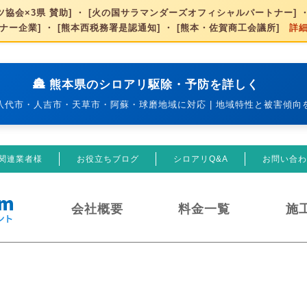
協会×3県 賛助] ・ [火の国サラマンダーズオフィシャルパートナー] ・
ナー企業] ・ [熊本西税務署是認通知] ・ [熊本・佐賀商工会議所]
詳
🏯 熊本県のシロアリ駆除・予防を詳しく
八代市・人吉市・天草市・阿蘇・球磨地域に対応 | 地域特性と被害傾向
関連業者様
お役立ちブログ
シロアリQ&A
お問い合わ
会社概要
料金一覧
施