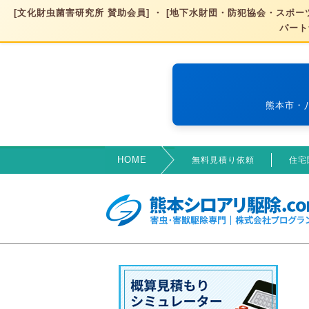
[文化財虫菌害研究所 賛助会員] ・ [地下水財団・防犯協会・スポーツ
パート
熊本市・
HOME
無料見積り依頼
住宅