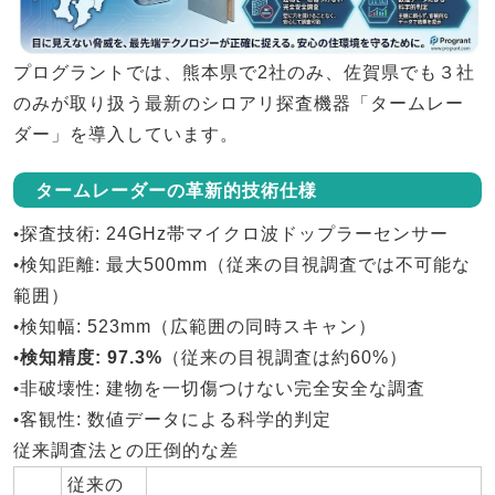
プログラントでは、
熊本県で2社のみ、佐賀県でも３社
のみ
が取り扱う最新のシロアリ探査機器「
タームレー
ダー
」を導入しています。
タームレーダーの革新的技術仕様
•
探査技術
: 24GHz帯マイクロ波ドップラーセンサー
•
検知距離
: 最大500mm（従来の目視調査では不可能な
範囲）
•
検知幅
: 523mm（広範囲の同時スキャン）
•
検知精度
: 97.3%
（従来の目視調査は約60%）
•
非破壊性
: 建物を一切傷つけない完全安全な調査
•
客観性
: 数値データによる科学的判定
従来調査法との圧倒的な差
従来の