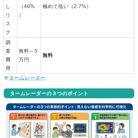
し
（40%
極めて低い（2.7%）
リ
）
ス
ク
調
査
無料～5
無料
費
万円
用
※
タームレーダー
タームレーダーの３つのポイント