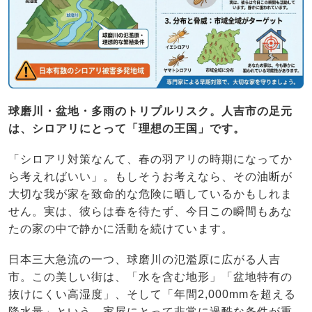
球磨川・盆地・多雨のトリプルリスク。人吉市の足元
は、シロアリにとって「理想の王国」です。
「シロアリ対策なんて、春の羽アリの時期になってか
ら考えればいい」。もしそうお考えなら、その油断が
大切な我が家を致命的な危険に晒しているかもしれま
せん。実は、彼らは春を待たず、今日この瞬間もあな
たの家の中で静かに活動を続けています。
日本三大急流の一つ、球磨川の氾濫原に広がる人吉
市。この美しい街は、「水を含む地形」「盆地特有の
抜けにくい高湿度」、そして「年間2,000mmを超える
降水量」という、家屋にとって非常に過酷な条件が重