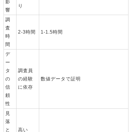
影
り
響
調
査
2-3時間
1-1.5時間
時
間
デ
ー
タ
調査員
の
の経験
数値データで証明
信
に依存
頼
性
見
落
と
高い