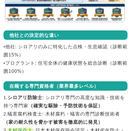
他社との決定的な違い
•
他社
: シロアリのみに特化した点検・生息確認（診断範
囲15%）
•
プログラント
: 住宅全体の健康状態を総合診断（診断範
囲100%）
在籍する専門資格者（業界最多レベル）
1.
シロアリ防除士
: シロアリ専門の高度な知識・技術を
持つ専門家
（確実な駆除・予防技術を保証）
2.
蟻害腐朽検査士
: 木材腐朽・蟻害の専門診断技術者
（家の耐久性を脅かす被害を徹底的に発見）
3.
木材保存士
: 日本木材保存協会認定・木材劣化防止・