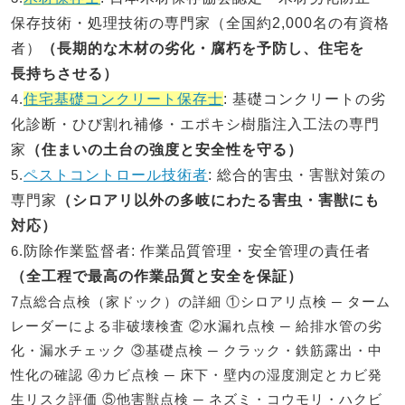
保存技術・処理技術の専門家（全国約2,000名の有資格
者）
（長期的な木材の劣化・腐朽を予防し、住宅を
長持ちさせる）
4.
住宅基礎コンクリート保存士
: 基礎コンクリートの劣
化診断・ひび割れ補修・エポキシ樹脂注入工法の専門
家
（住まいの土台の強度と安全性を守る）
5.
ペストコントロール技術者
: 総合的害虫・害獣対策の
専門家
（シロアリ以外の多岐にわたる害虫・害獣にも
対応）
6.
防除作業監督者
: 作業品質管理・安全管理の責任者
（全工程で最高の作業品質と安全を保証）
7点総合点検（家ドック）の詳細 ①シロアリ点検 ─ ターム
レーダーによる非破壊検査 ②水漏れ点検 ─ 給排水管の劣
化・漏水チェック ③基礎点検 ─ クラック・鉄筋露出・中
性化の確認 ④カビ点検 ─ 床下・壁内の湿度測定とカビ発
生リスク評価 ⑤他害獣点検 ─ ネズミ・コウモリ・ハクビ