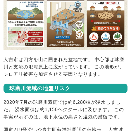
人吉市は四方を山に囲まれた盆地です。 中心部は球磨
川と支流の氾濫原上に広がっています。 この地形が、
シロアリ被害を加速させる要因となります。
球磨川流域の地盤リスク
2020年7月の球磨川豪雨では約6,280棟が浸水しまし
た。 浸水面積は約1,150ヘクタールに及びます。 この
事実が示すのは、地下水位の高さと湿気の滞留です。
国道219号沿いや青井阿蘇神社周辺の低地帯。 人吉城