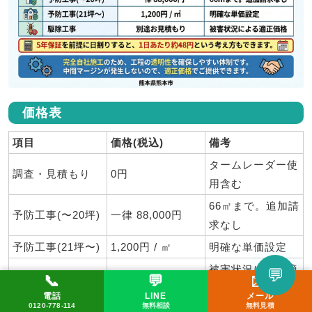
価格表
項目
価格(税込)
備考
タームレーダー使
調査・見積もり
0円
用含む
66㎡まで。追加請
予防工事(〜20坪)
一律 88,000円
求なし
予防工事(21坪〜)
1,200円 / ㎡
明確な単価設定
被害状況による適
💬
📞
💬
✉️
駆除工事
別途お見積もり
正価格
LINEで相談してみる
電話
LINE
メール
📞 0120-778-114
✉️ メール
💬 LINE
0120-778-114
無料相談
無料見積