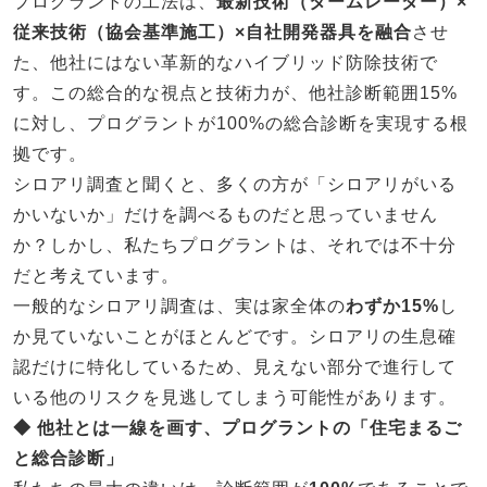
プログラントの工法は、
最新技術（タームレーダー）×
従来技術（協会基準施工）×自社開発器具を融合
させ
た、他社にはない革新的なハイブリッド防除技術で
す。この総合的な視点と技術力が、他社診断範囲15%
に対し、プログラントが100%の総合診断を実現する根
拠です。
シロアリ調査と聞くと、多くの方が「シロアリがいる
かいないか」だけを調べるものだと思っていません
か？しかし、私たちプログラントは、それでは不十分
だと考えています。
一般的なシロアリ調査は、実は家全体の
わずか15%
し
か見ていないことがほとんどです。シロアリの生息確
認だけに特化しているため、見えない部分で進行して
いる他のリスクを見逃してしまう可能性があります。
◆ 他社とは一線を画す、プログラントの「住宅まるご
と総合診断」