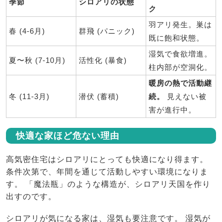
季節
シロアリの状態
ク
羽アリ発生。巣は
春 (4-6月)
群飛 (パニック)
既に飽和状態。
湿気で食欲増進。
夏〜秋 (7-10月)
活性化 (暴食)
柱内部が空洞化。
暖房の熱で活動継
冬 (11-3月)
潜伏 (蓄積)
続。
見えない被
害が進行中。
快適な家ほど危ない理由
高気密住宅はシロアリにとっても快適になり得ます。
条件次第で、年間を通じて活動しやすい環境になりま
す。 「魔法瓶」のような構造が、シロアリ天国を作り
出すのです。
シロアリが気になる家は、湿気も要注意です。 湿気が