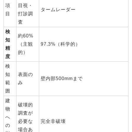
項
目視・
タームレーダー
目
打診調
査
検
約60%
知
（主観
97.3%（科学的）
精
的）
度
検
知
表面の
壁内部500mmまで
範
み
囲
建
破壊的
物
調査が
へ
必要な
完全非破壊
の
場合あ