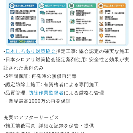
•
日本しろあり対策協会
指定工事
: 協会認定の確実な施工
•
日本シロアリ対策
協会認定薬剤使用
: 安全性と効果が実
証された薬剤のみ
•
5年間保証
: 再発時の無償再消毒
•
認定防除士施工
: 有資格者による専門施工
•
品質管理
:
防除作業監督者
による厳格な管理
・業界最高1000万の再発保証
充実のアフターサービス
•
施工前後写真
: 詳細な記録を保管・提供