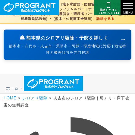
[文化財虫菌害研究所 賛助会員] ・ [地下水財団・防犯協会・スポーツ協会×3県
賛助] ・ [火の国サラマンダーズオフィシャルパートナー] ・ [SDGs登録] 熊本
電話をかける
0120-778-114
県・熊本市・佐賀県・佐賀市 ・ [厚労省・環境省 パートナー企業] ・ [熊本西
税務署是認通知] ・ [熊本・佐賀商工会議所]
詳細を見る
→
🏯 熊本県のシロアリ駆除・予防を詳しく
熊本市・八代市・人吉市・天草市・阿蘇・球磨地域に対応 | 地域特
性と被害傾向を専門解説
ホーム
›
HOME
>
シロアリ駆除
>
人吉市のシロアリ駆除｜羽アリ・床下被
害の無料調査