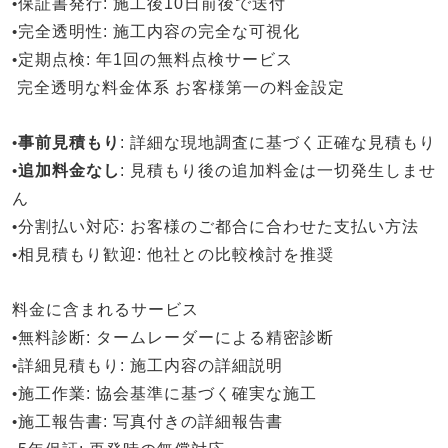
•
保証書発行
: 施工後10日前後で送付
•
完全透明性
: 施工内容の完全な可視化
•
定期点検
: 年1回の無料点検サービス
完全透明な料金体系
お客様第一の料金設定
•
事前見積もり
: 詳細な現地調査に基づく正確な見積もり
•
追加料金なし
: 見積もり後の追加料金は一切発生しませ
ん
•
分割払い対応
: お客様のご都合に合わせた支払い方法
•
相見積もり歓迎
: 他社との比較検討を推奨
料金に含まれるサービス
•
無料診断
: タームレーダーによる精密診断
•
詳細見積もり
: 施工内容の詳細説明
•
施工作業
: 協会基準に基づく確実な施工
•
施工報告書
: 写真付きの詳細報告書