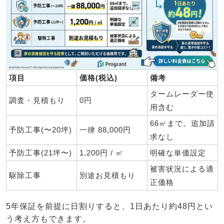
項目
価格(税込)
備考
タームレーダー使
調査・見積もり
0円
用含む
66㎡まで。追加請
予防工事(〜20坪)
一律 88,000円
求なし
予防工事(21坪〜)
1,200円 / ㎡
明確な単価設定
被害状況による適
駆除工事
別途お見積もり
正価格
5年保証を前提に日割りすると、1日あたり約48円とい
う考え方もできます。