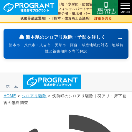
[文化財虫菌害研究所 賛助会員] ・ [地下水財団・防犯協会・スポーツ協会×3県
賛助] ・ [火の国サラマンダーズオフィシャルパートナー] ・ [SDGs登録] 熊本
電話をかける
0120-778-114
県・熊本市・佐賀県・佐賀市 ・ [厚労省・環境省 パートナー企業] ・ [熊本西
税務署是認通知] ・ [熊本・佐賀商工会議所]
詳細を見る
→
🏯 熊本県のシロアリ駆除・予防を詳しく
熊本市・八代市・人吉市・天草市・阿蘇・球磨地域に対応 | 地域特
性と被害傾向を専門解説
ホーム
›
HOME
>
シロアリ駆除
>
筑前町のシロアリ駆除｜羽アリ・床下被
害の無料調査