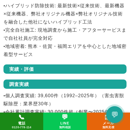
•
ハイブリッド防除技術
: 最新技術×従来技術、最新機器
×従来機器、弊社オリジナル機器×弊社オリジナル技術
を融合した他社にないハイブリッド工法
•
完全自社施工
: 現地調査から施工・アフターサービスま
で自社社員が完全対応
•
地域密着
: 熊本・佐賀・福岡エリアを中心とした地域密
着型サービス
実績・評価
調査実績
•
個人調査実績
: 39,600件（1992–2025年）（害虫害獣
駆除歴：業界歴30年）
•
会社累計調査実績
: 30,000件超（創業〜2025年）
💬
📞
💬
✉️
LINEで相談してみる
電話
LINE
メール
📞 0120-778-114
✉️ メール
💬 LINE
顧客評価
0120-778-114
無料相談
無料見積