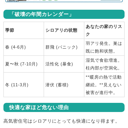
「破壊の年間カレンダー」
あなたの家のリス
季節
シロアリの状態
ク
羽アリ発生。巣は
春 (4-6月)
群飛 (パニック)
既に飽和状態。
湿気で食欲増進。
夏〜秋 (7-10月)
活性化 (暴食)
柱内部が空洞化。
**暖房の熱で活動
冬 (11-3月)
潜伏 (蓄積)
継続。**見えない
被害が進行中。
快適な家ほど危ない理由
高気密住宅はシロアリにとっても快適になり得ます。