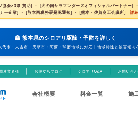
協会×3県 賛助] ・ [火の国サラマンダーズオフィシャルパートナー] ・
ナー企業] ・ [熊本西税務署是認通知] ・ [熊本・佐賀商工会議所]
詳
🏯 熊本県のシロアリ駆除・予防を詳しく
八代市・人吉市・天草市・阿蘇・球磨地域に対応 | 地域特性と被害傾向
関連業者様
お役立ちブログ
シロアリQ&A
お問い合わ
会社概要
料金一覧
施