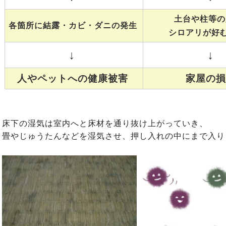
土台や柱等の
各箇所に結露・カビ・ダニの発生
シロアリが好
↓
↓
人やペットへの健康被害
家屋の
床下の湿気は室内へと床材を通り抜け上がっていき、
畳やじゅうたんなどを湿気させ、押し入れの中にまで入り