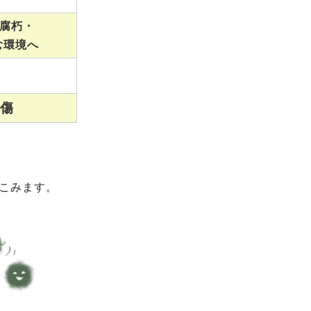
腐朽・
む環境へ
損傷
こみます。