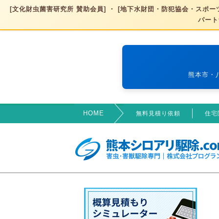
[文化財虫菌害研究所 賛助会員] ・ [地下水財団・防犯協会・スポーツ
パート
熊本市・
HOME
無料見積り依頼
住宅