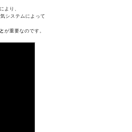
により、
換気システムによって
と
が重要なのです。