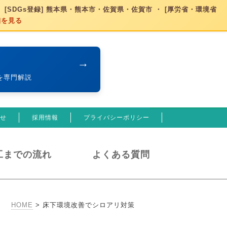
 [SDGs登録] 熊本県・熊本市・佐賀県・佐賀市 ・ [厚労省・環境省
細を見る
→
を専門解説
せ
採用情報
プライバシーポリシー
工までの流れ
よくある質問
HOME
>
床下環境改善でシロアリ対策