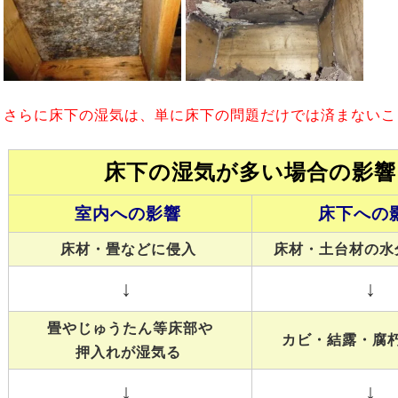
さらに床下の湿気は、単に床下の問題だけでは済まないこ
床下の湿気が多い場合の影響
室内への影響
床下への
床材・畳などに侵入
床材・土台材の水
↓
↓
畳やじゅうたん等床部や
カビ・結露・腐
押入れが湿気る
↓
↓