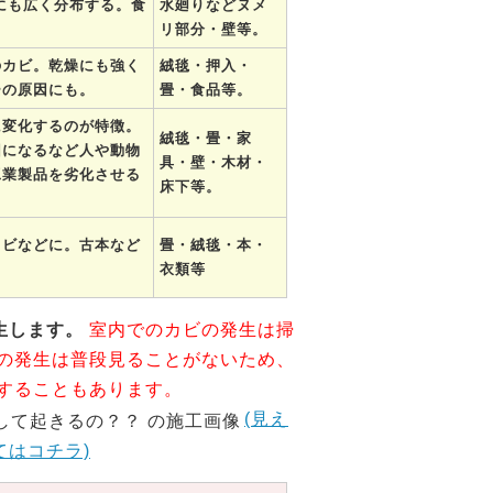
にも広く分布する。食
水廻りなどヌメ
。
リ部分・壁等。
のカビ。乾燥にも強く
絨毯・押入・
ーの原因にも。
畳・食品等。
に変化するのが特徴。
絨毯・畳・家
因になるなど人や動物
具・壁・木材・
工業製品を劣化させる
床下等。
カビなどに。古本など
畳・絨毯・本・
衣類等
生します。
室内でのカビの発生は掃
の発生は普段見ることがないため、
することもあります。
(見え
はコチラ)