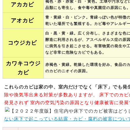
褐色・赤・赤紫・白 ・黄色。土壌や汚水など
アカカビ
品類にも寄生し、食中毒や真菌症の原因にも
青・黄緑・白・ピンク。青緑っぽい色が特徴
アオカビ
乾いた場所でも繁殖する。カビ毒やアレルギ
白・黒・黄・緑。広く分布し、さまざまな色
酵造に利用されるが、アスペルギルス症の原
コウジカビ
に病気を引き起こさせる。有害物質の発生や
など非常に危険なカビでもある。
カワキコウジ
赤褐色・黄緑。乾燥した環境を好み、食品の
のカビのニオイの原因。
カビ
これらのカビは家の中、室内だけでなく「床下」でも発
除や換気等出来る対策が多数ありますが、
床下でのカビ
発見されず
室内の空気汚染の原因となり健康被害に発展
ない床下で起こっている結露・カビ・腐朽の被害について