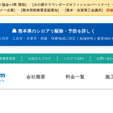
協会×3県 賛助] ・ [火の国サラマンダーズオフィシャルパートナー] ・
ナー企業] ・ [熊本西税務署是認通知] ・ [熊本・佐賀商工会議所]
詳
🏯 熊本県のシロアリ駆除・予防を詳しく
八代市・人吉市・天草市・阿蘇・球磨地域に対応 | 地域特性と被害傾向
関連業者様
お役立ちブログ
シロアリQ&A
お問い合わ
会社概要
料金一覧
施