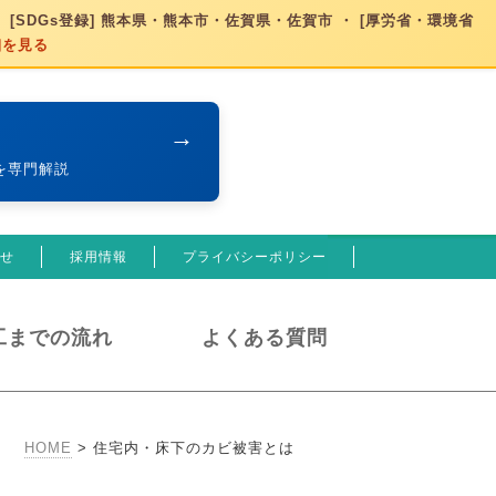
 [SDGs登録] 熊本県・熊本市・佐賀県・佐賀市 ・ [厚労省・環境省
細を見る
→
を専門解説
せ
採用情報
プライバシーポリシー
工までの流れ
よくある質問
HOME
>
住宅内・床下のカビ被害とは