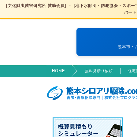
[文化財虫菌害研究所 賛助会員] ・ [地下水財団・防犯協会・スポーツ
パート
熊本市・
HOME
無料見積り依頼
住宅