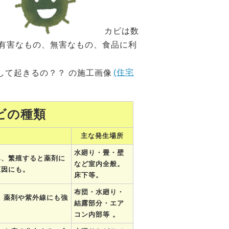
カビは数
 有害なもの、無害なもの、食品に利
(住宅
ビの種類
主な発生場所
水廻り・畳・壁
み、繁殖すると薬剤に
など室内全般。
原因にも。
床下等。
布団・水廻り・
 薬剤や紫外線にも強
結露部分・エア
。
コン内部等 。