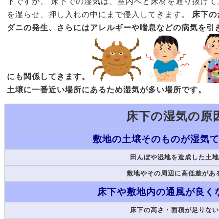
下ですが、 床下での湿気は、室内へと床材を通り抜けて
を湿らせ、押し入れの中にまで侵入してきます。
床下の
ダニの発生、さらにはアレルギーや喘息などの病気を引き
にも関係してきます。
土壌に一番近い場所にあるため湿気が多い場所です。
床下の湿気の原
敷地の土壌そのものが湿気
田んぼや湿地を造成した土
敷地やその周辺に高低差があ
床下や敷地内の通風が良く
床下の高さ・面積が足りな