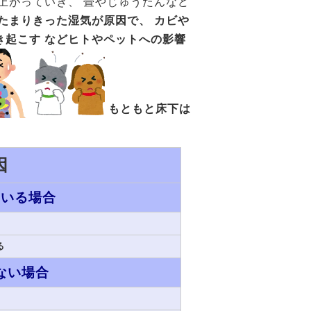
上がっていき、 畳やじゅうたんなど
たまりきった湿気が原因で、
カビや
起こす などヒト
やペットへの影響
もともと床下は
因
ている場合
地
る
ない場合
い