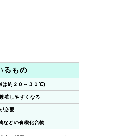
いるもの
適温は約２０～３０℃)
繁殖しやすくなる
が必要
菌などの
有機化合物