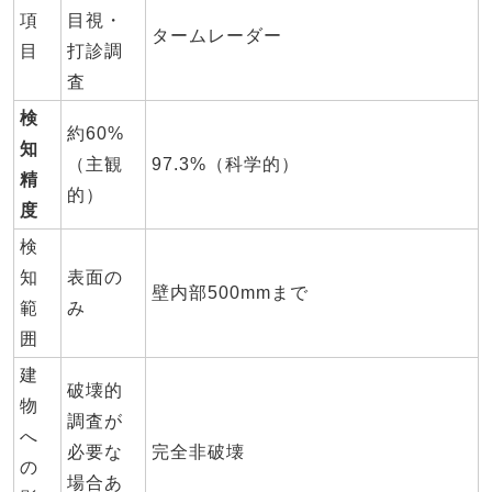
項
目視・
タームレーダー
目
打診調
査
検
約60%
知
（主観
97.3%（科学的）
精
的）
度
検
知
表面の
壁内部500mmまで
範
み
囲
建
破壊的
物
調査が
へ
必要な
完全非破壊
の
場合あ