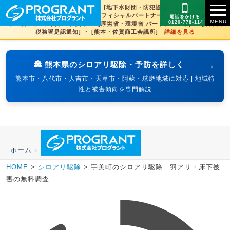
[文化財虫菌害研究所 賛助会員] ・ [地下水財団・防犯協会・スポーツ協会×3県
賛助] ・ [火の国サラマンダーズオフィシャルパートナー] ・ [SDGs登録] 熊本
電話をかける
0120-778-114
県・熊本市・佐賀県・佐賀市 ・ [厚労省・環境省 パートナー企業] ・ [熊本西
税務署是認通知] ・ [熊本・佐賀商工会議所]
詳細を見る
→
🏯 熊本県のシロアリ駆除・予防を詳しく
熊本市・八代市・人吉市・天草市・阿蘇・球磨地域に対応 | 地域特
性と被害傾向を専門解説
ホーム
›
HOME
>
シロアリ駆除
>
宇美町のシロアリ駆除｜羽アリ・床下被
害の無料調査