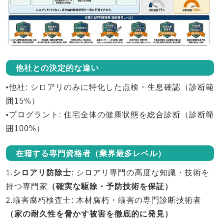
他社との決定的な違い
•
他社
: シロアリのみに特化した点検・生息確認（診断範
囲15%）
•
プログラント
: 住宅全体の健康状態を総合診断（診断範
囲100%）
在籍する専門資格者（業界最多レベル）
1.
シロアリ防除士
: シロアリ専門の高度な知識・技術を
持つ専門家
（確実な駆除・予防技術を保証）
2.
蟻害腐朽検査士
: 木材腐朽・蟻害の専門診断技術者
（家の耐久性を脅かす被害を徹底的に発見）