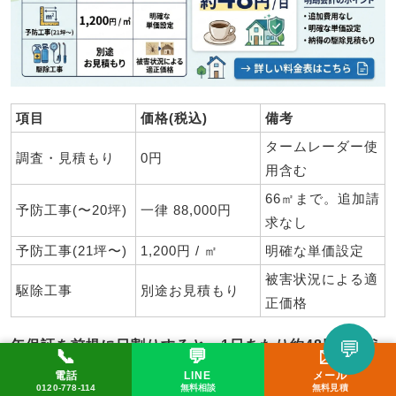
項目
価格(税込)
備考
タームレーダー使
調査・見積もり
0円
用含む
66㎡まで。追加請
予防工事(〜20坪)
一律 88,000円
求なし
予防工事(21坪〜)
1,200円 / ㎡
明確な単価設定
被害状況による適
駆除工事
別途お見積もり
正価格
💬
年保証を前提に日割りすると、1日あたり約48円という
📞
💬
✉️
考え方もできます。
LINEで相談してみる
電話
LINE
メール
📞 0120-778-114
✉️ メール
💬 LINE
0120-778-114
無料相談
無料見積