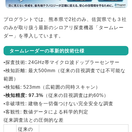
プログラントでは、
熊本県で2社のみ、佐賀県でも３社
のみ
が取り扱う最新のシロアリ探査機器「
タームレー
ダー
」を導入しています。
タームレーダーの革新的技術仕様
•
探査技術
: 24GHz帯マイクロ波ドップラーセンサー
•
検知距離
: 最大500mm（従来の目視調査では不可能な
範囲）
•
検知幅
: 523mm（広範囲の同時スキャン）
•
検知精度
: 97.3%
（従来の目視調査は約60%）
•
非破壊性
: 建物を一切傷つけない完全安全な調査
•
客観性
: 数値データによる科学的判定
従来調査法との圧倒的な差
従来の