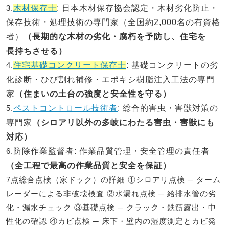
3.
木材保存士
: 日本木材保存協会認定・木材劣化防止・
保存技術・処理技術の専門家（全国約2,000名の有資格
者）
（長期的な木材の劣化・腐朽を予防し、住宅を
長持ちさせる）
4.
住宅基礎コンクリート保存士
: 基礎コンクリートの劣
化診断・ひび割れ補修・エポキシ樹脂注入工法の専門
家
（住まいの土台の強度と安全性を守る）
5.
ペストコントロール技術者
: 総合的害虫・害獣対策の
専門家
（シロアリ以外の多岐にわたる害虫・害獣にも
対応）
6.
防除作業監督者
: 作業品質管理・安全管理の責任者
（全工程で最高の作業品質と安全を保証）
7点総合点検（家ドック）の詳細 ①シロアリ点検 ─ ターム
レーダーによる非破壊検査 ②水漏れ点検 ─ 給排水管の劣
化・漏水チェック ③基礎点検 ─ クラック・鉄筋露出・中
性化の確認 ④カビ点検 ─ 床下・壁内の湿度測定とカビ発