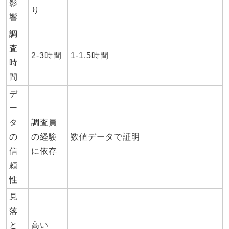
影
り
響
調
査
2-3時間
1-1.5時間
時
間
デ
ー
タ
調査員
の
の経験
数値データで証明
信
に依存
頼
性
見
落
と
高い