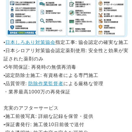
•
日本しろあり対策協会
指定工事
: 協会認定の確実な施工
•
日本シロアリ対策
協会認定薬剤使用
: 安全性と効果が実
証された薬剤のみ
•
5年間保証
: 再発時の無償再消毒
•
認定防除士施工
: 有資格者による専門施工
•
品質管理
:
防除作業監督者
による厳格な管理
・業界最高1000万の再発保証
充実のアフターサービス
•
施工前後写真
: 詳細な記録を保管・提供
•
保証書発行
: 施工後10日前後で送付