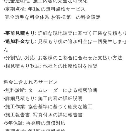
•
完全透明性
: 施工内容の完全な可視化
•
定期点検
: 年1回の無料点検サービス
完全透明な料金体系
お客様第一の料金設定
•
事前見積もり
: 詳細な現地調査に基づく正確な見積もり
•
追加料金なし
: 見積もり後の追加料金は一切発生しませ
ん
•
分割払い対応
: お客様のご都合に合わせた支払い方法
•
相見積もり歓迎
: 他社との比較検討を推奨
料金に含まれるサービス
•
無料診断
: タームレーダーによる精密診断
•
詳細見積もり
: 施工内容の詳細説明
•
施工作業
: 協会基準に基づく確実な施工
•
施工報告書
: 写真付きの詳細報告書
•
5年保証
: 再発時の無償対応