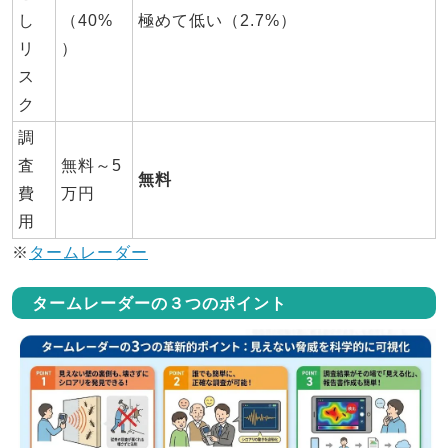
し
（40%
極めて低い（2.7%）
リ
）
ス
ク
調
査
無料～5
無料
費
万円
用
※
タームレーダー
タームレーダーの３つのポイント