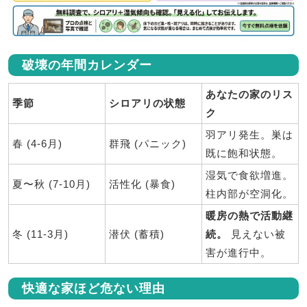
破壊の年間カレンダー
あなたの家のリス
季節
シロアリの状態
ク
羽アリ発生。巣は
春 (4-6月)
群飛 (パニック)
既に飽和状態。
湿気で食欲増進。
夏〜秋 (7-10月)
活性化 (暴食)
柱内部が空洞化。
暖房の熱で活動継
冬 (11-3月)
潜伏 (蓄積)
続。
見えない被
害が進行中。
快適な家ほど危ない理由