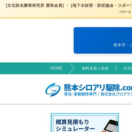
[文化財虫菌害研究所 賛助会員] ・ [地下水財団・防犯協会・スポーツ
パート
熊本市・
HOME
無料見積り依頼
住宅