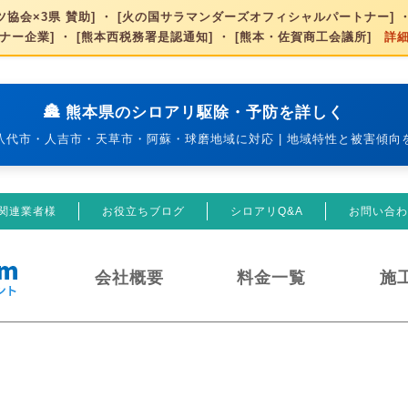
協会×3県 賛助] ・ [火の国サラマンダーズオフィシャルパートナー] ・
ナー企業] ・ [熊本西税務署是認通知] ・ [熊本・佐賀商工会議所]
詳
🏯 熊本県のシロアリ駆除・予防を詳しく
八代市・人吉市・天草市・阿蘇・球磨地域に対応 | 地域特性と被害傾向
関連業者様
お役立ちブログ
シロアリQ&A
お問い合わ
会社概要
料金一覧
施