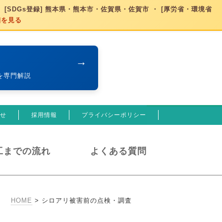
 [SDGs登録] 熊本県・熊本市・佐賀県・佐賀市 ・ [厚労省・環境省
細を見る
→
を専門解説
せ
採用情報
プライバシーポリシー
工までの流れ
よくある質問
HOME
>
シロアリ被害前の点検・調査