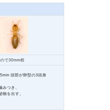
ので30mm程
.5mm
頭部が卵型の3頭身
噛みつき、
泌物を出す。