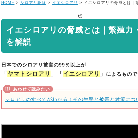
HOME
>
シロアリ駆除
>
イエシロアリ
>
イエシロアリの脅威とは｜
イエシロアリの脅威とは｜繁殖力
を解説
日本でのシロアリ被害の99％以上が
「
ヤマトシロアリ
」「
イエシロアリ
」
によるもので
シロアリのすべてがわかる！その生態と被害と対策につ