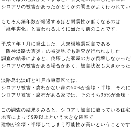
シロアリの被害があったかどうかの調査がよく行われてい
もちろん築年数が経過するほど耐震性が低くなるのは
「経年劣化」と言われるように当たり前のことです。
平成７年１月に発生した、大規模地震災害である
「阪神淡路大震災」の被災地でも調査が行われました。
調査の結果によると、倒壊した家屋の方が倒壊しなかった
シロアリの被害がある場合が多く、被害状況も大きかった
淡路島北淡町と神戸市東灘区では、
シロアリ被害・腐朽がない家の50%が全壊・半壊、それ
シロアリ被害・腐朽がある家では、そのうち95%が全壊
この調査の結果をみると、シロアリ被害に遭っている住宅
地震によって9割以上という大きな確率で
建物が全壊・半壊してしまう可能性が高いということです