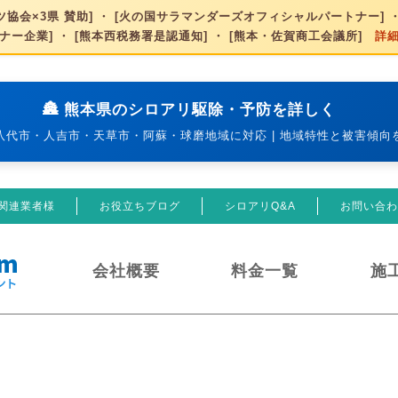
協会×3県 賛助] ・ [火の国サラマンダーズオフィシャルパートナー] ・
ナー企業] ・ [熊本西税務署是認通知] ・ [熊本・佐賀商工会議所]
詳
🏯 熊本県のシロアリ駆除・予防を詳しく
八代市・人吉市・天草市・阿蘇・球磨地域に対応 | 地域特性と被害傾向
関連業者様
お役立ちブログ
シロアリQ&A
お問い合わ
会社概要
料金一覧
施