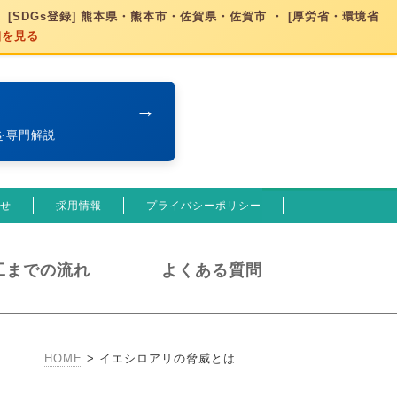
 [SDGs登録] 熊本県・熊本市・佐賀県・佐賀市 ・ [厚労省・環境省
細を見る
→
を専門解説
せ
採用情報
プライバシーポリシー
工までの流れ
よくある質問
HOME
>
イエシロアリの脅威とは