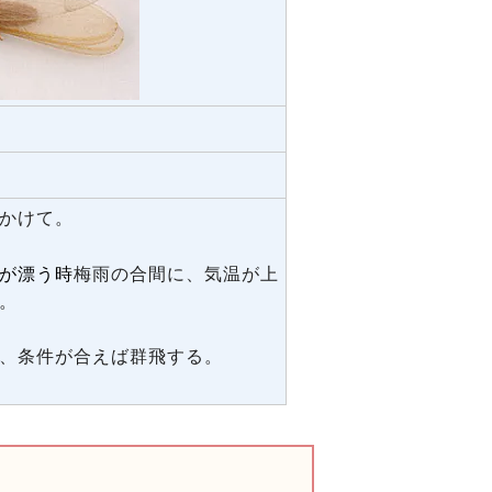
かけて。
が漂う時
梅雨の合間に、気温が上
。
、条件が合えば群飛する。