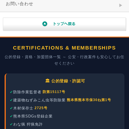
お問い合わせ
CERTIFICATIONS & MEMBERSHIPS
公的登録・資格・加盟団体一覧 ～ 公安・行政案件も安心してお任
せください
🏛️ 公的登録・許認可
防除作業監督者
防第15117号
建築物ねずみこん虫等防除業
熊本県熊本市保30ね第1号
木材保存士
2725号
熊本県SDGs登録企業
わな猟 狩猟免許