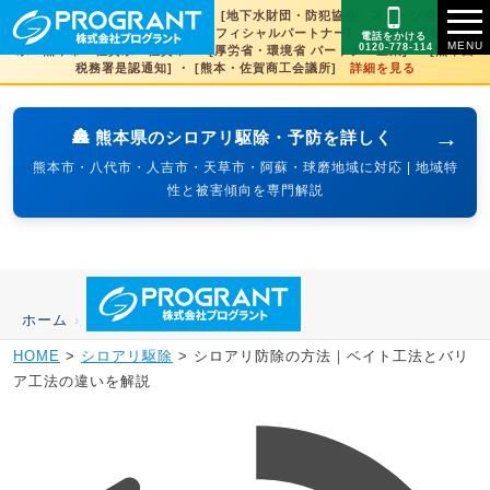
[文化財虫菌害研究所 賛助会員] ・ [地下水財団・防犯協会・スポーツ協会×3県
賛助] ・ [火の国サラマンダーズオフィシャルパートナー] ・ [SDGs登録] 熊本
電話をかける
0120-778-114
県・熊本市・佐賀県・佐賀市 ・ [厚労省・環境省 パートナー企業] ・ [熊本西
税務署是認通知] ・ [熊本・佐賀商工会議所]
詳細を見る
→
🏯 熊本県のシロアリ駆除・予防を詳しく
熊本市・八代市・人吉市・天草市・阿蘇・球磨地域に対応 | 地域特
性と被害傾向を専門解説
ホーム
›
HOME
>
シロアリ駆除
>
シロアリ防除の方法｜ベイト工法とバリ
ア工法の違いを解説