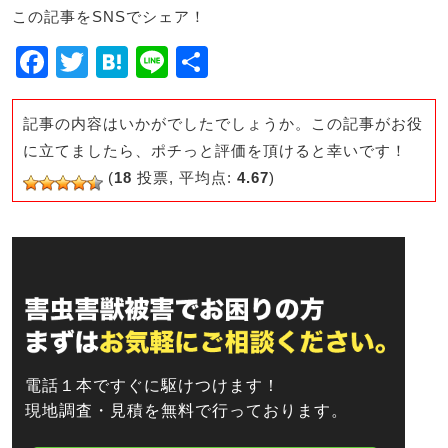
この記事をSNSでシェア！
F
T
H
Li
共
a
wi
at
n
有
c
tt
e
e
記事の内容はいかがでしたでしょうか。この記事がお役
e
er
n
に立てましたら、ポチっと評価を頂けると幸いです！
(
18
投票, 平均点:
4.67
)
b
a
o
o
k
電話１本ですぐに駆けつけます！
現地調査・見積を無料で行っております。