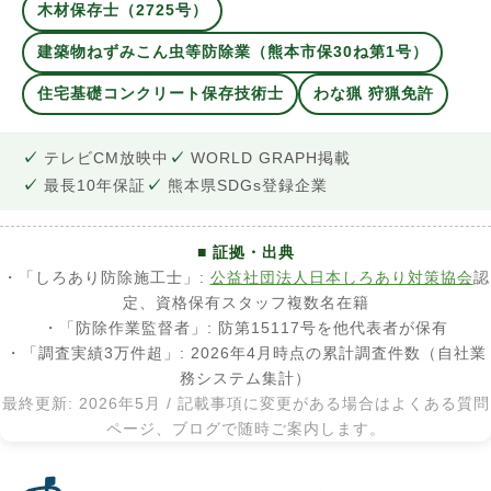
木材保存士（2725号）
建築物ねずみこん虫等防除業（熊本市保30ね第1号）
住宅基礎コンクリート保存技術士
わな猟 狩猟免許
テレビCM放映中
WORLD GRAPH掲載
最長10年保証
熊本県SDGs登録企業
■ 証拠・出典
・「しろあり防除施工士」:
公益社団法人日本しろあり対策協会
認
定、資格保有スタッフ複数名在籍
・「防除作業監督者」: 防第15117号を他代表者が保有
・「調査実績3万件超」: 2026年4月時点の累計調査件数（自社業
務システム集計）
最終更新: 2026年5月 / 記載事項に変更がある場合はよくある質問
ページ、ブログで随時ご案内します。