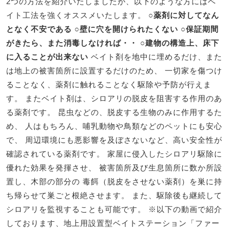
2つの方法を紹介いたしましたが、以下のような方にはベ
イト工法を強くオススメいたします。
○薬剤に対してなん
となく不安である
○壁に穴を開けられたくない
○保証期間
がきたら、また消毒しなければ・・
○建物の構造上、床下
に入ることが出来ない
ベイト剤を地中に埋めるだけ、また
は地上の被害箇所に設置するだけのため、 一切家を傷つけ
ることなく、薬剤に触れることなく駆除や予防が行えま
す。 またベイト剤は、シロアリの脱皮を阻害する作用のあ
る薬剤です。 昆虫などの、脱皮する生物のみに作用するた
め、 人はもちろん、哺乳動物や鳥類などのペットにも安心
で、 周辺環境にも悪影響を及ぼさないなど、高い安全性が
確認されている薬剤です。 家屋に侵入したシロアリ駆除に
優れた効果を発揮させ、 被害箇所及び生息箇所に数か所設
置し、木部の部分の 毒餌（脱皮をさせない薬剤）を巣に持
ち帰らせて巣ごと根絶させます。 また、駆除後も継続して
シロアリを監視することも可能です。 ※以下の動画で紹介
しております、地上用設置型ベイトステーション「ファー