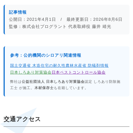
記事情報
公開日：2021年4月1日 / 最終更新日：2026年8月6日
監修：株式会社プログラント 代表取締役 藤井 靖光
参考：公的機関のシロアリ関連情報
国土交通省 木造住宅の耐久性
農林水産省 防蟻剤情報
日本しろあり対策協会
日本ペストコントロール協会
弊社は
公益社団法人 日本しろあり対策協会
認定 しろあり防除施
工士 が施工。
木材保存士
も在籍しています。
交通アクセス