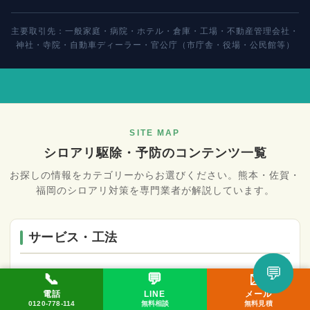
主要取引先：一般家庭・病院・ホテル・倉庫・工場・不動産管理会社・
神社・寺院・自動車ディーラー・官公庁（市庁舎・役場・公民館等）
SITE MAP
シロアリ駆除・予防のコンテンツ一覧
お探しの情報をカテゴリーからお選びください。熊本・佐賀・
福岡のシロアリ対策を専門業者が解説しています。
サービス・工法
💬
📞
💬
✉️
シロアリ駆除・予防（総合案内）
LINEで相談してみる
電話
LINE
メール
📞 0120-778-114
✉️ メール
💬 LINE
0120-778-114
無料相談
無料見積
シロアリ対策の総合ガイド