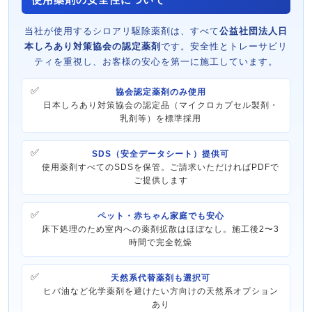
当社が使用するシロアリ駆除薬剤は、すべて
公益社団法人日
本しろあり対策協会の認定薬剤
です。安全性とトレーサビリ
ティを重視し、お客様の安心を第一に施工しています。
協会認定薬剤のみ使用
日本しろあり対策協会の認定品（マイクロカプセル製剤・
乳剤等）を標準採用
SDS（安全データシート）提供可
使用薬剤すべてのSDSを保管。ご請求いただければPDFで
ご提供します
ペット・赤ちゃん家庭でも安心
床下処理のため室内への薬剤拡散はほぼなし。施工後2〜3
時間で完全乾燥
天然系代替薬剤も選択可
ヒバ油など化学薬剤を避けたい方向けの天然系オプション
あり