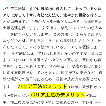
バリア工法は、すでに家屋内に侵入してしまっているシロ
アリに対して非常に有効な方法で、速やかに駆除を行うこ
とが出来ます。
従来からある一般的な工法で、木部処理と
土壌処理を行います。 文字通り、薬剤でシロアリの侵入ル
ートを防ぐバリアをします。 この方法は、あらかじめドリ
ルなどで木材に穴を開け、そこから薬剤を注入したり、散
布したりして、木材や壁の中にいるシロアリを駆除しま
す。 基本的には床下で行われる事が多いのですが、場合に
よってはシロアリ被害の多い玄関や浴室など、室内から駆
除を行うこともあります。 その場合は、被害を受けた部分
に直接薬剤処理をしていきます。 床下が狭い場合など、過
酷な場所での施工であるため、経験や技術力が必要となり
バリア工法のメリット
ます。
●駆除に即効性があ
バリア工法のデメリット
る ●費用が安い
●施工
中、施工後の換気が必要 ●匂いに敏感な方や、アレルギー