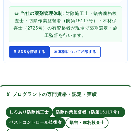
📜
当社の薬剤管理体制
: 防除施工士・蟻害腐朽検
査士・防除作業監督者（防第15117号）・木材保
存士（2725号）の有資格者が現場で薬剤選定・施
工監督を行います。
📄 SDSを請求する
✉ 薬剤について相談する
🏅 プログラントの専門資格・認定・実績
しろあり防除施工士
防除作業監督者（防第15117号）
ペストコントロール技術者
蟻害・腐朽検査士