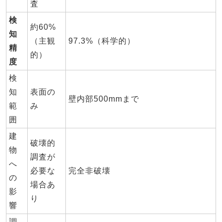
査
検
約60%
知
（主観
97.3%（科学的）
精
的）
度
検
知
表面の
壁内部500mmまで
範
み
囲
建
破壊的
物
調査が
へ
必要な
完全非破壊
の
場合あ
影
り
響
調