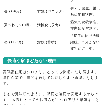
ク
羽アリ発生。巣は
春 (4-6月)
群飛 (パニック)
既に飽和状態。
湿気で食欲増進。
夏〜秋 (7-10月)
活性化 (暴食)
柱内部が空洞化。
**暖房の熱で活動
冬 (11-3月)
潜伏 (蓄積)
継続。**見えない
被害が進行中。
快適な家ほど危ない理由
高気密住宅はシロアリにとっても快適になり得ます。
条件次第で、年間を通じて活動しやすい環境になりま
す。
まるで魔法瓶のように、温度と湿度が安定するからで
す。 人間にとっての快適さが、シロアリの繁殖を助け