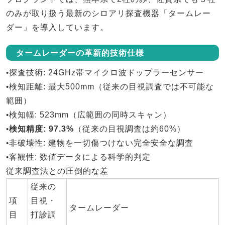
のみ
が取り扱う最新のシロアリ探査機器「
タームレー
ダー
」を導入しています。
タームレーダーの革新的技術仕様
•
探査技術
: 24GHz帯マイクロ波ドップラーセンサー
•
検知距離
: 最大500mm（従来の目視調査では不可能な
範囲）
•
検知幅
: 523mm（広範囲の同時スキャン）
•
検知精度
: 97.3%
（従来の目視調査は約60%）
•
非破壊性
: 建物を一切傷つけない完全安全な調査
•
客観性
: 数値データによる科学的判定
従来調査法との圧倒的な差
従来の
項
目視・
タームレーダー
目
打診調