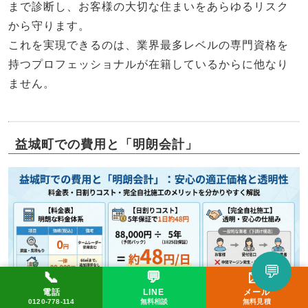
まで診断し、お客様の大切な住まいをあらゆるリスク
から守ります。
これを実現できるのは、業界最多レベルの専門資格を
持つプロフェッショナルが在籍しているからに他なり
ません。
益城町での費用と「明朗会計」
💬
📞
💬
✉️
LINEで相談してみる
電話
LINE
メール
📞 0120-778-114
✉️ メール
💬 LINE
0120-778-114
無料相談
無料見積