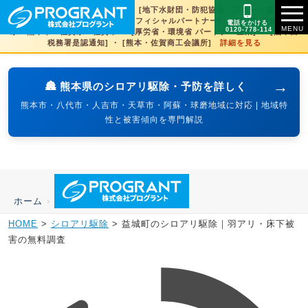
[文化財虫菌害研究所 賛助会員] ・ [地下水財団・防犯協会・スポーツ協会×3県
賛助] ・ [火の国サラマンダーズオフィシャルパートナー] ・ [SDGs登録] 熊本
電話をかける
0120-778-114
県・熊本市・佐賀県・佐賀市 ・ [厚労省・環境省 パートナー企業] ・ [熊本西
税務署是認通知] ・ [熊本・佐賀商工会議所]
詳細を見る
→
🏯 熊本県のシロアリ駆除・予防を詳しく
熊本市・八代市・人吉市・天草市・阿蘇・球磨地域に対応 | 地域特
性と被害傾向を専門解説
ホーム
›
HOME
>
シロアリ駆除
>
益城町のシロアリ駆除｜羽アリ・床下被
害の無料調査