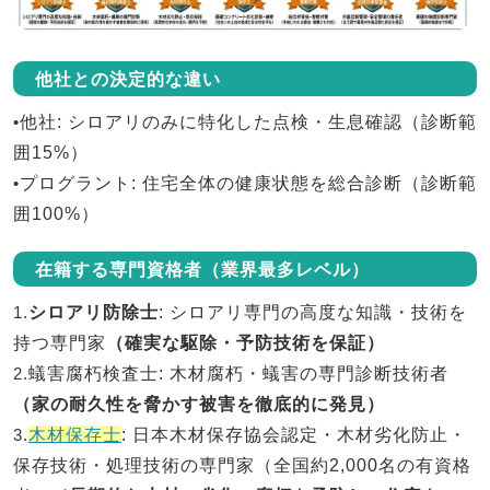
他社との決定的な違い
•
他社
: シロアリのみに特化した点検・生息確認（診断範
囲15%）
•
プログラント
: 住宅全体の健康状態を総合診断（診断範
囲100%）
在籍する専門資格者（業界最多レベル）
1.
シロアリ防除士
: シロアリ専門の高度な知識・技術を
持つ専門家
（確実な駆除・予防技術を保証）
2.
蟻害腐朽検査士
: 木材腐朽・蟻害の専門診断技術者
（家の耐久性を脅かす被害を徹底的に発見）
3.
木材保存士
: 日本木材保存協会認定・木材劣化防止・
保存技術・処理技術の専門家（全国約2,000名の有資格