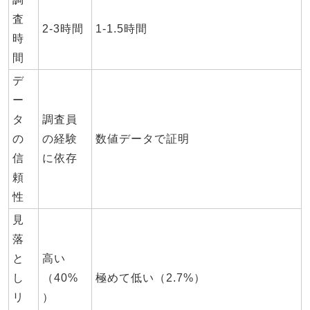
査
2-3時間
1-1.5時間
時
間
デ
ー
タ
調査員
の
の経験
数値データで証明
信
に依存
頼
性
見
落
と
高い
し
（40%
極めて低い（2.7%）
リ
）