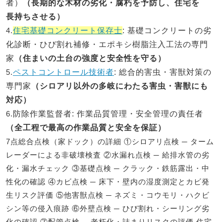
者）
（長期的な木材の劣化・腐朽を予防し、住宅を
長持ちさせる）
4.
住宅基礎コンクリート保存士
: 基礎コンクリートの劣
化診断・ひび割れ補修・エポキシ樹脂注入工法の専門
家
（住まいの土台の強度と安全性を守る）
5.
ペストコントロール技術者
: 総合的害虫・害獣対策の
専門家
（シロアリ以外の多岐にわたる害虫・害獣にも
対応）
6.
防除作業監督者
: 作業品質管理・安全管理の責任者
（全工程で最高の作業品質と安全を保証）
7点総合点検（家ドック）の詳細 ①シロアリ点検 ─ ターム
レーダーによる非破壊検査 ②水漏れ点検 ─ 給排水管の劣
化・漏水チェック ③基礎点検 ─ クラック・鉄筋露出・中
性化の確認 ④カビ点検 ─ 床下・壁内の湿度測定とカビ発
生リスク評価 ⑤他害獣点検 ─ ネズミ・コウモリ・ハクビ
シン等の侵入痕跡 ⑥外壁点検 ─ ひび割れ・シーリング劣
化の確認 ⑦配管点検 ─ 老朽化・詰まりリスクの評価 住宅