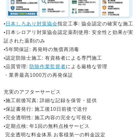
•
日本しろあり対策協会
指定工事
: 協会認定の確実な施工
•
日本シロアリ対策
協会認定薬剤使用
: 安全性と効果が実
証された薬剤のみ
•
5年間保証
: 再発時の無償再消毒
•
認定防除士施工
: 有資格者による専門施工
•
品質管理
:
防除作業監督者
による厳格な管理
・業界最高1000万の再発保証
充実のアフターサービス
•
施工前後写真
: 詳細な記録を保管・提供
•
保証書発行
: 施工後10日前後で送付
•
完全透明性
: 施工内容の完全な可視化
•
定期点検
: 年1回の無料点検サービス
完全透明な料金体系
お客様第一の料金設定