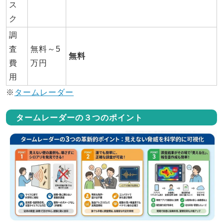
ス
ク
調
査
無料～5
無料
費
万円
用
※
タームレーダー
タームレーダーの３つのポイント