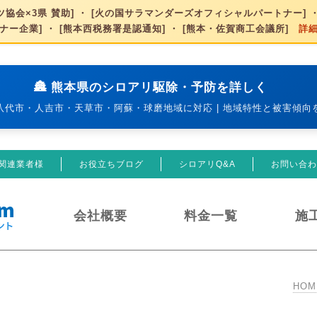
協会×3県 賛助] ・ [火の国サラマンダーズオフィシャルパートナー] ・
ナー企業] ・ [熊本西税務署是認通知] ・ [熊本・佐賀商工会議所]
詳
🏯 熊本県のシロアリ駆除・予防を詳しく
八代市・人吉市・天草市・阿蘇・球磨地域に対応 | 地域特性と被害傾向
関連業者様
お役立ちブログ
シロアリQ&A
お問い合わ
会社概要
料金一覧
施
HOM