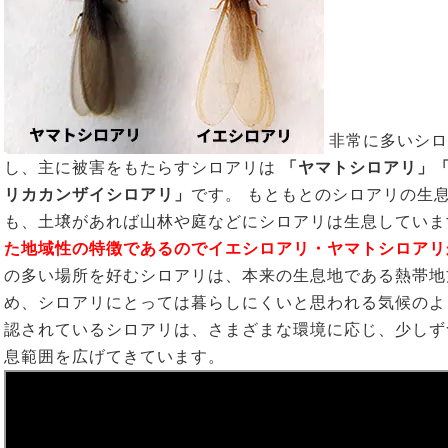
非常に多いシロ
し、主に被害をもたらすシロアリは
「ヤマトシロアリ」
リカカンザイシロアリ」
です。 もともとのシロアリの生
も、土壌があれば山林や庭などにシロアリは生息してい
た地域性の特徴であるのでイエシロアリ・ヤマトシロアリ
の多い場所を好むシロアリは、本来の生息地である熱帯地
め、シロアリにとっては暮らしにくいと思われる気候のよ
認されているシロアリは、さまざまな環境に応じ、少しず
息範囲を広げてきています。