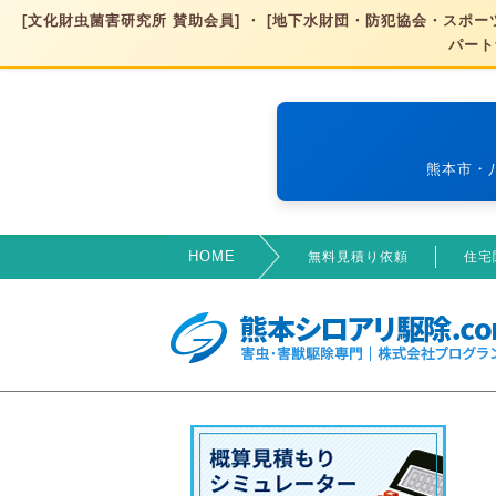
[文化財虫菌害研究所 賛助会員] ・ [地下水財団・防犯協会・スポーツ
パート
熊本市・
HOME
無料見積り依頼
住宅