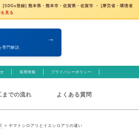
 [SDGs登録] 熊本県・熊本市・佐賀県・佐賀市 ・ [厚労省・環境省
細を見る
→
を専門解説
せ
採用情報
プライバシーポリシー
工までの流れ
よくある質問
E
>
ヤマトシロアリとイエシロアリの違い