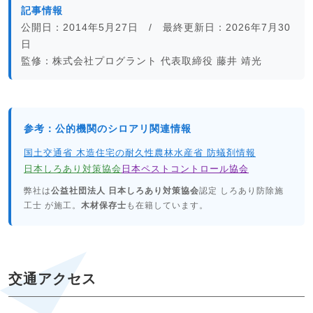
記事情報
公開日：2014年5月27日 / 最終更新日：2026年7月30
日
監修：株式会社プログラント 代表取締役 藤井 靖光
参考：公的機関のシロアリ関連情報
国土交通省 木造住宅の耐久性
農林水産省 防蟻剤情報
日本しろあり対策協会
日本ペストコントロール協会
弊社は
公益社団法人 日本しろあり対策協会
認定 しろあり防除施
工士 が施工。
木材保存士
も在籍しています。
交通アクセス