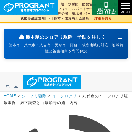
[文化財虫菌害研究所 賛助会員] ・ [地下水財団・防犯協会・スポーツ協会×3県
賛助] ・ [火の国サラマンダーズオフィシャルパートナー] ・ [SDGs登録] 熊本
電話をかける
0120-778-114
県・熊本市・佐賀県・佐賀市 ・ [厚労省・環境省 パートナー企業] ・ [熊本西
税務署是認通知] ・ [熊本・佐賀商工会議所]
詳細を見る
→
🏯 熊本県のシロアリ駆除・予防を詳しく
熊本市・八代市・人吉市・天草市・阿蘇・球磨地域に対応 | 地域特
性と被害傾向を専門解説
ホーム
›
HOME
>
シロアリ駆除
>
イエシロアリ
>
八代市のイエシロアリ駆
除事例｜床下調査と白蟻消毒の施工内容