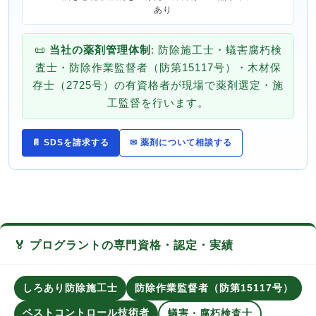
あり
📜
当社の薬剤管理体制
: 防除施工士・蟻害腐朽検
査士・防除作業監督者（防第15117号）・木材保
存士（2725号）の有資格者が現場で薬剤選定・施
工監督を行います。
📄 SDSを請求する
✉ 薬剤について相談する
🏅 プログラントの専門資格・認定・実績
しろあり防除施工士
防除作業監督者（防第15117号）
ペストコントロール技術者
蟻害・腐朽検査士