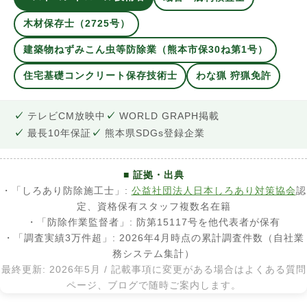
木材保存士（2725号）
建築物ねずみこん虫等防除業（熊本市保30ね第1号）
住宅基礎コンクリート保存技術士
わな猟 狩猟免許
テレビCM放映中
WORLD GRAPH掲載
最長10年保証
熊本県SDGs登録企業
■ 証拠・出典
・「しろあり防除施工士」:
公益社団法人日本しろあり対策協会
認
定、資格保有スタッフ複数名在籍
・「防除作業監督者」: 防第15117号を他代表者が保有
・「調査実績3万件超」: 2026年4月時点の累計調査件数（自社業
務システム集計）
最終更新: 2026年5月 / 記載事項に変更がある場合はよくある質問
ページ、ブログで随時ご案内します。