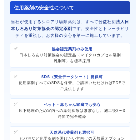
使用薬剤の安全性について
当社が使用するシロアリ駆除薬剤は、すべて
公益社団法人日
本しろあり対策協会の認定薬剤
です。安全性とトレーサビリ
ティを重視し、お客様の安心を第一に施工しています。
協会認定薬剤のみ使用
日本しろあり対策協会の認定品（マイクロカプセル製剤・
乳剤等）を標準採用
SDS（安全データシート）提供可
使用薬剤すべてのSDSを保管。ご請求いただければPDFで
ご提供します
ペット・赤ちゃん家庭でも安心
床下処理のため室内への薬剤拡散はほぼなし。施工後2〜3
時間で完全乾燥
天然系代替薬剤も選択可
ヒバ油など化学薬剤を避けたい方向けの天然系オプション