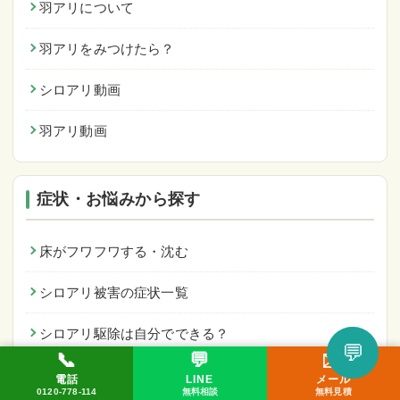
羽アリについて
羽アリをみつけたら？
シロアリ動画
羽アリ動画
症状・お悩みから探す
床がフワフワする・沈む
シロアリ被害の症状一覧
シロアリ駆除は自分でできる？
💬
📞
💬
✉️
浴室まわりのシロアリ被害
LINEで相談してみる
電話
LINE
メール
📞 0120-778-114
✉️ メール
💬 LINE
0120-778-114
無料相談
無料見積