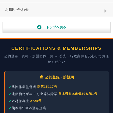
お問い合わせ
CERTIFICATIONS & MEMBERSHIPS
公的登録・資格・加盟団体一覧 ～ 公安・行政案件も安心してお任
せください
🏛️ 公的登録・許認可
防除作業監督者
防第15117号
建築物ねずみこん虫等防除業
熊本県熊本市保30ね第1号
木材保存士
2725号
熊本県SDGs登録企業