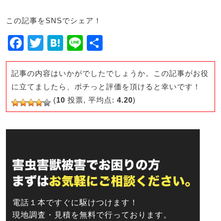
この記事をSNSでシェア！
F
T
H
Li
共
a
wi
at
n
有
c
tt
e
e
記事の内容はいかがでしたでしょうか。この記事がお役
e
er
n
に立てましたら、ポチっと評価を頂けると幸いです！
(
10
投票, 平均点:
4.20
)
b
a
o
o
k
電話１本ですぐに駆けつけます！
現地調査・見積を無料で行っております。