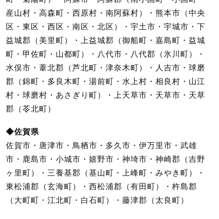
産山村・高森町・西原村・南阿蘇村）・熊本市（中央
区・東区・西区・南区・北区）・宇土市・宇城市・下
益城郡（美里町）・上益城郡（御船町・嘉島町・益城
町・甲佐町・山都町）・八代市・八代郡（氷川町）・
水俣市・葦北郡（芦北町・津奈木町）・人吉市・球磨
郡（錦町・多良木町・湯前町・水上村・相良村・山江
村・球磨村・あさぎり町）・上天草市・天草市・天草
郡（苓北町）
◆佐賀県
佐賀市・唐津市・鳥栖市・多久市・伊万里市・武雄
市・鹿島市・小城市・嬉野市・神埼市・神崎郡（吉野
ヶ里町）・三養基郡（基山町・上峰町・みやき町）・
東松浦郡（玄海町）・西松浦郡（有田町）・杵島郡
（大町町・江北町・白石町）・藤津郡（太良町）