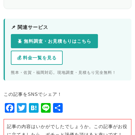
📌 関連サービス
🪲 無料調査・お見積もりはこちら
💰 料金一覧を見る
熊本・佐賀・福岡対応。現地調査・見積もり完全無料！
この記事をSNSでシェア！
F
T
H
Li
共
a
wi
at
n
有
c
tt
e
e
記事の内容はいかがでしたでしょうか。この記事がお役
に立てましたら、ポチっと評価を頂けると幸いです！