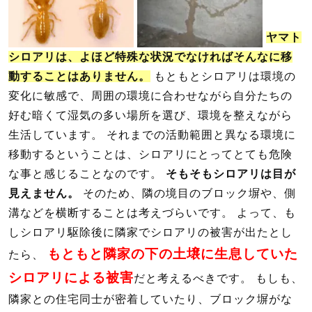
ヤマト
シロアリは、よほど特殊な状況でなければそんなに移
動することはありません。
もともとシロアリは環境の
変化に敏感で、周囲の環境に合わせながら自分たちの
好む暗くて湿気の多い場所を選び、環境を整えながら
生活しています。 それまでの活動範囲と異なる環境に
移動するということは、シロアリにとってとても危険
な事と感じることなのです。
そもそもシロアリは目が
見えません。
そのため、隣の境目のブロック塀や、側
溝などを横断することは考えづらいです。 よって、も
しシロアリ駆除後に隣家でシロアリの被害が出たとし
もともと隣家の下の土壌に生息していた
たら、
シロアリによる被害
だと考えるべきです。 もしも、
隣家との住宅同士が密着していたり、ブロック塀がな