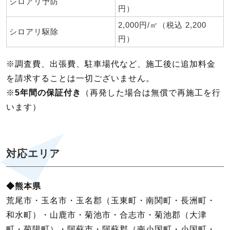
シロアリ予防
円）
2,000円/㎡（税込 2,200
シロアリ駆除
円）
※調査費、出張費、駐車場代など、施工後に追加料金
を請求することは一切ございません。
※
5年間の保証付き
（再発した場合は無償で再施工を行
います）
対応エリア
◆熊本県
荒尾市・玉名市・玉名郡（玉東町・南関町・長洲町・
和水町）・山鹿市・菊池市・合志市・菊池郡（大津
町・菊陽町）・阿蘇市・阿蘇郡（南小国町・小国町・