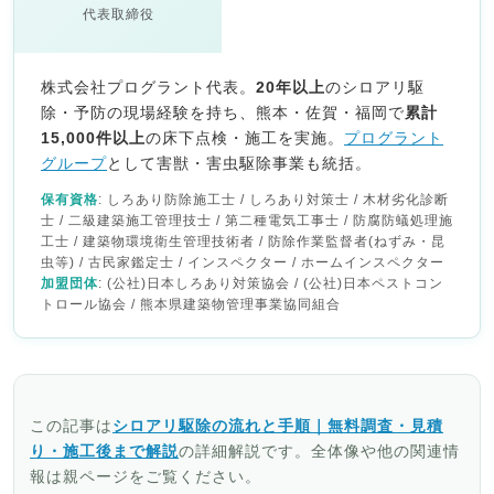
代表取締役
株式会社プログラント代表。
20年以上
のシロアリ駆
除・予防の現場経験を持ち、熊本・佐賀・福岡で
累計
15,000件以上
の床下点検・施工を実施。
プログラント
グループ
として害獣・害虫駆除事業も統括。
保有資格
: しろあり防除施工士 / しろあり対策士 / 木材劣化診断
士 / 二級建築施工管理技士 / 第二種電気工事士 / 防腐防蟻処理施
工士 / 建築物環境衛生管理技術者 / 防除作業監督者(ねずみ・昆
虫等) / 古民家鑑定士 / インスペクター / ホームインスペクター
加盟団体
: (公社)日本しろあり対策協会 / (公社)日本ペストコン
トロール協会 / 熊本県建築物管理事業協同組合
この記事は
シロアリ駆除の流れと手順｜無料調査・見積
り・施工後まで解説
の詳細解説です。全体像や他の関連情
報は親ページをご覧ください。