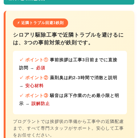
⚡ 近隣トラブル回避3鉄則
シロアリ駆除工事で近隣トラブルを避けるに
は、3つの事前対策が鉄則です。
✓ ポイント①
事前挨拶は工事3日前までに直接
訪問
→
必須
✓ ポイント②
薬剤臭は約2-3時間で消散と説明
→
安心材料
✓ ポイント③
騒音は床下作業のため最小限と明
示
→
誤解防止
プログラントでは挨拶状の準備から工事中の近隣配慮
まで、すべて専門スタッフがサポート。安心して工事
をお任せください。