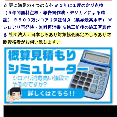
☆ 更に満足の４つの安心
※１年に１度の定期点検
（５年間無料点検・報告書作成・デジカメによる確
認）
※５００万シロアリ保証付き（業界最高水準）
※
シロアリ再発時・無料再消毒
※施工前後の施工写真付
き
社団法人：日本しろあり対策協会認定のしろあり防
除資格者がお伺い致します。