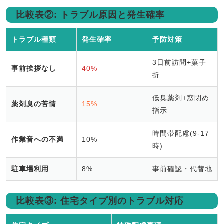
比較表②: トラブル原因と発生確率
トラブル種類
発生確率
予防対策
3日前訪問+菓子
事前挨拶なし
40%
折
低臭薬剤+窓閉め
薬剤臭の苦情
15%
指示
時間帯配慮(9-17
作業音への不満
10%
時)
駐車場利用
8%
事前確認・代替地
比較表③: 住宅タイプ別のトラブル対応