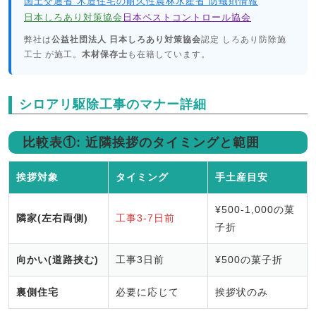
国土交通省 木造住宅の耐久性
農林水産省 防蟻剤情報
日本しろあり対策協会
日本ペストコントロール協会
弊社は
公益社団法人 日本しろあり対策協会
認定 しろあり防除施
工士 が施工。
木材保存士
も在籍しています。
シロアリ駆除工事のマナー詳細
比較表①: 近隣挨拶のタイミングと範囲
挨拶対象
タイミング
手土産目安
¥500-1,000の菓
隣家(左右両側)
工事3-7日前
子折
向かい(道路挟む)
工事3日前
¥500の菓子折
裏側住宅
必要に応じて
挨拶状のみ