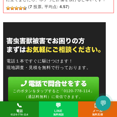
e
er
n
(
7
投票, 平均点:
4.57
)
b
a
o
o
k
電話１本ですぐに駆けつけます！
現地調査・見積を無料で行っております。
このボタンをタップすると「0120-778-114」
（通話料無料）に発信できます。
💬
📞
💬
✉️
電話受付 8:00～20:00（年中無休）
LINEで相談してみる
電話
LINE
メール
📞 0120-778-114
✉️ メール
💬 LINE
0120-778-114
無料相談
無料見積