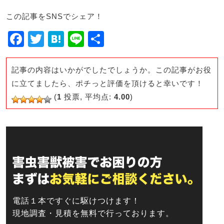
この記事をSNSでシェア！
F
T
H
Li
共
a
wi
at
n
有
c
tt
e
e
記事の内容はいかがでしたでしょうか。この記事がお役
e
er
n
に立てましたら、ポチっと評価を頂けると幸いです！
(
1
投票, 平均点:
4.00
)
b
a
o
o
k
電話１本ですぐに駆けつけます！
現地調査・見積を無料で行っております。