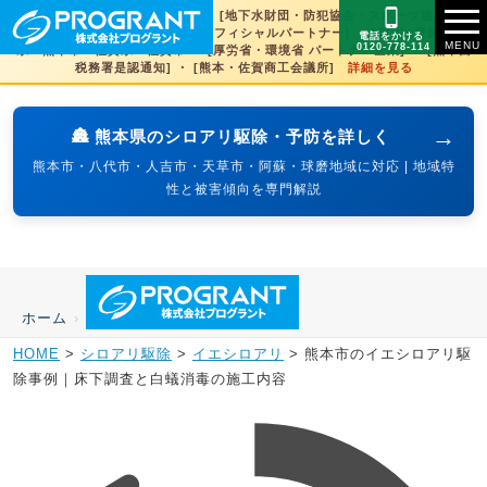
[文化財虫菌害研究所 賛助会員] ・ [地下水財団・防犯協会・スポーツ協会×3県
賛助] ・ [火の国サラマンダーズオフィシャルパートナー] ・ [SDGs登録] 熊本
電話をかける
0120-778-114
県・熊本市・佐賀県・佐賀市 ・ [厚労省・環境省 パートナー企業] ・ [熊本西
税務署是認通知] ・ [熊本・佐賀商工会議所]
詳細を見る
→
🏯 熊本県のシロアリ駆除・予防を詳しく
熊本市・八代市・人吉市・天草市・阿蘇・球磨地域に対応 | 地域特
性と被害傾向を専門解説
ホーム
›
HOME
>
シロアリ駆除
>
イエシロアリ
>
熊本市のイエシロアリ駆
除事例｜床下調査と白蟻消毒の施工内容