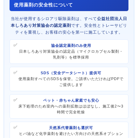
使用薬剤の安全性について
当社が使用するシロアリ駆除薬剤は、すべて
公益社団法人日
本しろあり対策協会の認定薬剤
です。安全性とトレーサビリ
ティを重視し、お客様の安心を第一に施工しています。
協会認定薬剤のみ使用
日本しろあり対策協会の認定品（マイクロカプセル製剤・
乳剤等）を標準採用
SDS（安全データシート）提供可
使用薬剤すべてのSDSを保管。ご請求いただければPDFで
ご提供します
ペット・赤ちゃん家庭でも安心
床下処理のため室内への薬剤拡散はほぼなし。施工後2〜3
時間で完全乾燥
天然系代替薬剤も選択可
ヒバ油など化学薬剤を避けたい方向けの天然系オプション