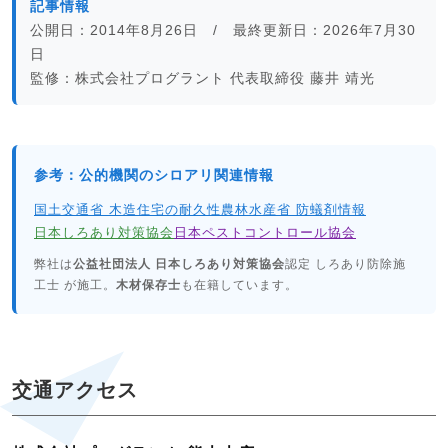
記事情報
公開日：2014年8月26日 / 最終更新日：2026年7月30
日
監修：株式会社プログラント 代表取締役 藤井 靖光
参考：公的機関のシロアリ関連情報
国土交通省 木造住宅の耐久性
農林水産省 防蟻剤情報
日本しろあり対策協会
日本ペストコントロール協会
弊社は
公益社団法人 日本しろあり対策協会
認定 しろあり防除施
工士 が施工。
木材保存士
も在籍しています。
交通アクセス