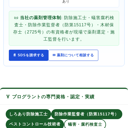
あり
📜
当社の薬剤管理体制
: 防除施工士・蟻害腐朽検
査士・防除作業監督者（防第15117号）・木材保
存士（2725号）の有資格者が現場で薬剤選定・施
工監督を行います。
📄 SDSを請求する
✉ 薬剤について相談する
🏅 プログラントの専門資格・認定・実績
しろあり防除施工士
防除作業監督者（防第15117号）
ペストコントロール技術者
蟻害・腐朽検査士