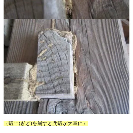
（蟻土(ぎど)を崩すと兵蟻が大量に）