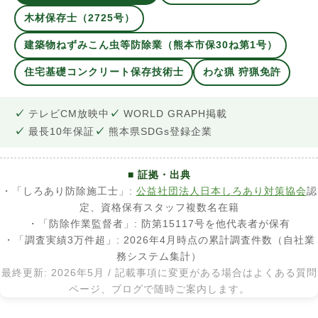
木材保存士（2725号）
建築物ねずみこん虫等防除業（熊本市保30ね第1号）
住宅基礎コンクリート保存技術士
わな猟 狩猟免許
テレビCM放映中
WORLD GRAPH掲載
最長10年保証
熊本県SDGs登録企業
■ 証拠・出典
・「しろあり防除施工士」:
公益社団法人日本しろあり対策協会
認
定、資格保有スタッフ複数名在籍
・「防除作業監督者」: 防第15117号を他代表者が保有
・「調査実績3万件超」: 2026年4月時点の累計調査件数（自社業
務システム集計）
最終更新: 2026年5月 / 記載事項に変更がある場合はよくある質問
ページ、ブログで随時ご案内します。