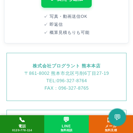
✓ 写真・動画送信OK
✓ 即返信
✓ 概算見積もりも可能
株式会社プログラント 熊本本店
〒861-8002 熊本市北区弓削6丁目27-19
TEL:096-327-8764
FAX：096-327-8765
💬
📞
💬
✉️
株式会社プログラント 佐賀営業所
LINEで相談してみる
電話
LINE
メール
📞 0120-778-114
✉️ メール
💬 LINE
〒849-0937 佐賀県佐賀市鍋島3丁目9-5
0120-778-114
無料相談
無料見積