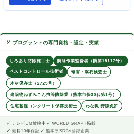
🏅 プログラントの専門資格・認定・実績
しろあり防除施工士
防除作業監督者（防第15117号）
ペストコントロール技術者
蟻害・腐朽検査士
木材保存士（2725号）
建築物ねずみこん虫等防除業（熊本市保30ね第1号）
住宅基礎コンクリート保存技術士
わな猟 狩猟免許
テレビCM放映中
WORLD GRAPH掲載
最長10年保証
熊本県SDGs登録企業