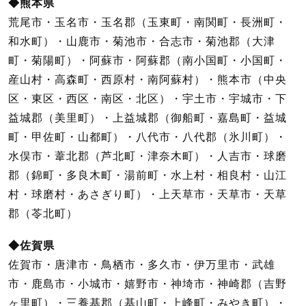
◆熊本県
荒尾市・玉名市・玉名郡（玉東町・南関町・長洲町・
和水町）・山鹿市・菊池市・合志市・菊池郡（大津
町・菊陽町）・阿蘇市・阿蘇郡（南小国町・小国町・
産山村・高森町・西原村・南阿蘇村）・熊本市（中央
区・東区・西区・南区・北区）・宇土市・宇城市・下
益城郡（美里町）・上益城郡（御船町・嘉島町・益城
町・甲佐町・山都町）・八代市・八代郡（氷川町）・
水俣市・葦北郡（芦北町・津奈木町）・人吉市・球磨
郡（錦町・多良木町・湯前町・水上村・相良村・山江
村・球磨村・あさぎり町）・上天草市・天草市・天草
郡（苓北町）
◆佐賀県
佐賀市・唐津市・鳥栖市・多久市・伊万里市・武雄
市・鹿島市・小城市・嬉野市・神埼市・神崎郡（吉野
ヶ里町）・三養基郡（基山町・上峰町・みやき町）・