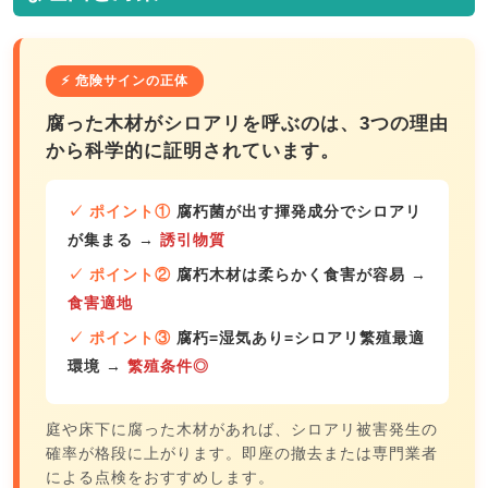
⚡ 危険サインの正体
腐った木材がシロアリを呼ぶのは、3つの理由
から科学的に証明されています。
✓ ポイント①
腐朽菌が出す揮発成分でシロアリ
が集まる
→
誘引物質
✓ ポイント②
腐朽木材は柔らかく食害が容易
→
食害適地
✓ ポイント③
腐朽=湿気あり=シロアリ繁殖最適
環境
→
繁殖条件◎
庭や床下に腐った木材があれば、シロアリ被害発生の
確率が格段に上がります。即座の撤去または専門業者
による点検をおすすめします。