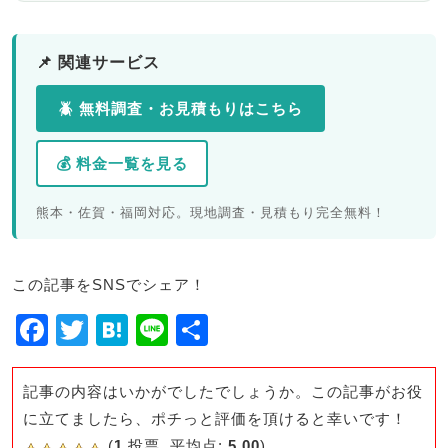
📌 関連サービス
🪲 無料調査・お見積もりはこちら
💰 料金一覧を見る
熊本・佐賀・福岡対応。現地調査・見積もり完全無料！
この記事をSNSでシェア！
F
T
H
Li
共
a
wi
at
n
有
c
tt
e
e
記事の内容はいかがでしたでしょうか。この記事がお役
e
er
n
に立てましたら、ポチっと評価を頂けると幸いです！
(
1
投票, 平均点:
5.00
)