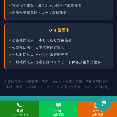
特定化学物質・四アルキル鉛等作業主任者
高所作業車運転・ロープ高所作業
🤝 加盟団体
公益社団法人 日本しろあり対策協会
公益社団法人 日本木材保存協会
公益財団法人 文化財虫菌害研究所
一般社団法人 住宅基礎コンクリート保存技術普及協会
主要取引先：一般家庭・病院・ホテル・倉庫・工場・不動産管理会社・
神社・寺院・自動車ディーラー・官公庁（市庁舎・役場・公民館等）
💬
📞
💬
✉️
LINEで相談してみる
電話
LINE
メール
📞 0120-778-114
✉️ メール
💬 LINE
0120-778-114
無料相談
無料見積