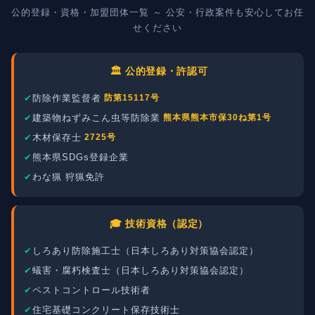
公的登録・資格・加盟団体一覧 ～ 公安・行政案件も安心してお任
せください
🏛️ 公的登録・許認可
防除作業監督者
防第15117号
建築物ねずみこん虫等防除業
熊本県熊本市保30ね第1号
木材保存士
2725号
熊本県SDGs登録企業
わな猟 狩猟免許
🎓 技術資格（認定）
しろあり防除施工士（日本しろあり対策協会認定）
蟻害・腐朽検査士（日本しろあり対策協会認定）
ペストコントロール技術者
住宅基礎コンクリート保存技術士