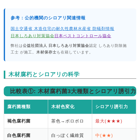
参考：公的機関のシロアリ関連情報
国土交通省 木造住宅の耐久性
農林水産省 防蟻剤情報
日本しろあり対策協会
日本ペストコントロール協会
弊社は
公益社団法人 日本しろあり対策協会
認定 しろあり防除施
工士 が施工。
木材保存士
も在籍しています。
木材腐朽とシロアリの科学
比較表①: 木材腐朽菌3大種類とシロアリ誘引力
腐朽菌種類
木材色変化
シロアリ誘引力
褐色腐朽菌
茶色→ボロボロ
最大(★★★)
白色腐朽菌
白っぽく繊維質
中(★★)