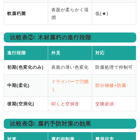
表面が柔らかく湿
軟腐朽菌
低(★)
潤
比較表②: 木材腐朽の進行段階
進行段階
外見
対応
初期(色変化のみ)
表面の薄い色変化
防腐処理で抑制可
ドライバーで穴開
中期(柔化)
部分補修+防腐
く
後期(空洞化)
叩くと空洞音
交換必須
比較表③: 腐朽予防対策の効果
対策
腐朽抑制率
費用目安