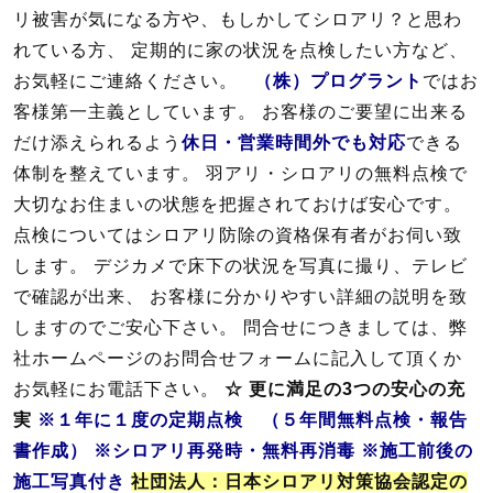
リ被害が気になる方や、もしかしてシロアリ？と思わ
れている方、 定期的に家の状況を点検したい方など、
お気軽にご連絡ください。
（株）プログラント
ではお
客様第一主義としています。 お客様のご要望に出来る
だけ添えられるよう
休日・営業時間外でも対応
できる
体制を整えています。 羽アリ・シロアリの無料点検で
大切なお住まいの状態を把握されておけば安心です。
点検についてはシロアリ防除の資格保有者がお伺い致
します。 デジカメで床下の状況を写真に撮り、テレビ
で確認が出来、 お客様に分かりやすい詳細の説明を致
しますのでご安心下さい。 問合せにつきましては、弊
社ホームページのお問合せフォームに記入して頂くか
お気軽にお電話下さい。
☆ 更に満足の3つの安心の充
実
※１年に１度の定期点検 （５年間無料点検・報告
書作成）
※シロアリ再発時・無料再消毒
※施工前後の
施工写真付き
社団法人：日本シロアリ対策協会認定の