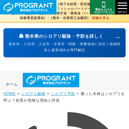
[文化財虫菌害研究所 賛助会員] ・ [地下水財団・防犯協会・スポーツ協会×3県
賛助] ・ [火の国サラマンダーズオフィシャルパートナー] ・ [SDGs登録] 熊本
電話をかける
0120-778-114
県・熊本市・佐賀県・佐賀市 ・ [厚労省・環境省 パートナー企業] ・ [熊本西
税務署是認通知] ・ [熊本・佐賀商工会議所]
詳細を見る
→
🏯 熊本県のシロアリ駆除・予防を詳しく
熊本市・八代市・人吉市・天草市・阿蘇・球磨地域に対応 | 地域特
性と被害傾向を専門解説
ホーム
›
HOME
>
シロアリ駆除
>
シロアリ予防
>
腐った木材はシロアリを
呼ぶ？放置が危険な理由と対策