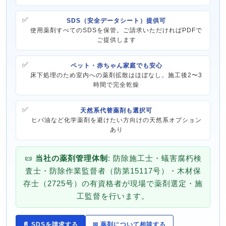
SDS（安全データシート）提供可
使用薬剤すべてのSDSを保管。ご請求いただければPDFで
ご提供します
ペット・赤ちゃん家庭でも安心
床下処理のため室内への薬剤拡散はほぼなし。施工後2〜3
時間で完全乾燥
天然系代替薬剤も選択可
ヒバ油など化学薬剤を避けたい方向けの天然系オプション
あり
📜
当社の薬剤管理体制
: 防除施工士・蟻害腐朽検
査士・防除作業監督者（防第15117号）・木材保
存士（2725号）の有資格者が現場で薬剤選定・施
工監督を行います。
📄 SDSを請求する
✉ 薬剤について相談する