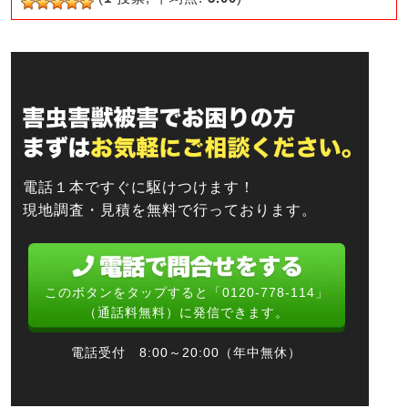
b
a
o
o
k
電話１本ですぐに駆けつけます！
現地調査・見積を無料で行っております。
このボタンをタップすると「0120-778-114」
（通話料無料）に発信できます。
電話受付 8:00～20:00（年中無休）