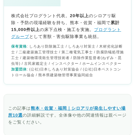
株式会社プログラント代表。
20年以上
のシロアリ駆
除・予防の現場経験を持ち、熊本・佐賀・福岡で
累計
15,000件以上
の床下点検・施工を実施。
プログラント
グループ
として害獣・害虫駆除事業も統括。
保有資格
: しろあり防除施工士 / しろあり対策士 / 木材劣化診断
士 / 二級建築施工管理技士 / 第二種電気工事士 / 防腐防蟻処理施
工士 / 建築物環境衛生管理技術者 / 防除作業監督者(ねずみ・昆
虫等) / 古民家鑑定士 / インスペクター / ホームインスペクター
加盟団体
: (公社)日本しろあり対策協会 / (公社)日本ペストコン
トロール協会 / 熊本県建築物管理事業協同組合
この記事は
熊本・佐賀・福岡｜シロアリが発生しやすい場
所10選
の詳細解説です。全体像や他の関連情報は親ページ
をご覧ください。