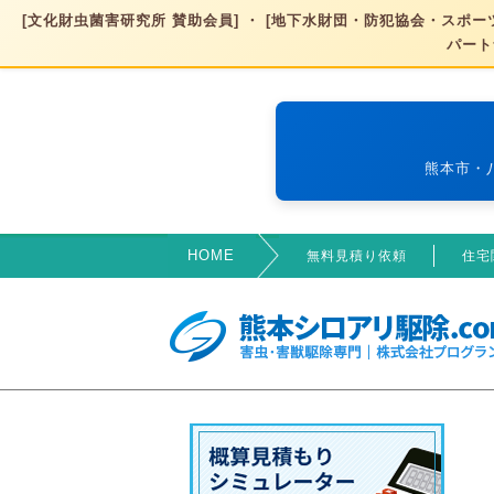
[文化財虫菌害研究所 賛助会員] ・ [地下水財団・防犯協会・スポーツ
パート
熊本市・
HOME
無料見積り依頼
住宅