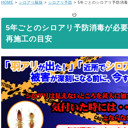
HOME
>
シロアリ駆除
>
シロアリ予防
>
5年ごとのシロアリ予防消
5年ごとのシロアリ予防消毒が必
再施工の目安