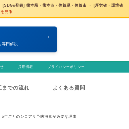
 [SDGs登録] 熊本県・熊本市・佐賀県・佐賀市 ・ [厚労省・環境省
細を見る
→
を専門解説
せ
採用情報
プライバシーポリシー
工までの流れ
よくある質問
>
5年ごとのシロアリ予防消毒が必要な理由