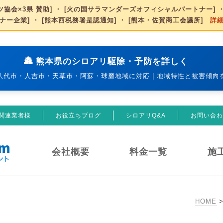
協会×3県 賛助] ・ [火の国サラマンダーズオフィシャルパートナー] ・
ナー企業] ・ [熊本西税務署是認通知] ・ [熊本・佐賀商工会議所]
詳
🏯 熊本県のシロアリ駆除・予防を詳しく
八代市・人吉市・天草市・阿蘇・球磨地域に対応 | 地域特性と被害傾向
関連業者様
お役立ちブログ
シロアリQ&A
お問い合わ
会社概要
料金一覧
施
HOME