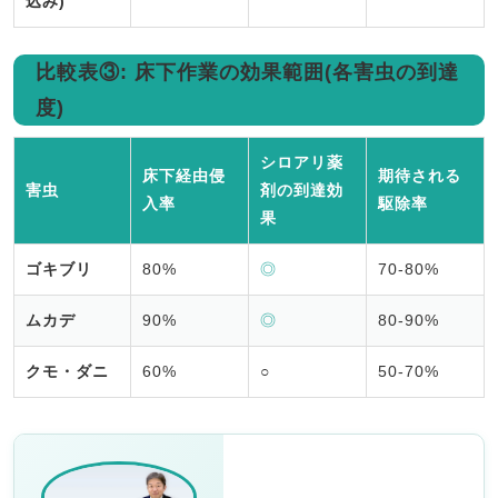
込み)
比較表③: 床下作業の効果範囲(各害虫の到達
度)
シロアリ薬
床下経由侵
期待される
害虫
剤の到達効
入率
駆除率
果
ゴキブリ
80%
◎
70-80%
ムカデ
90%
◎
80-90%
クモ・ダニ
60%
○
50-70%