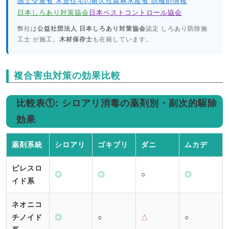
国土交通省 木造住宅の耐久性
農林水産省 防蟻剤情報
日本しろあり対策協会
日本ペストコントロール協会
弊社は
公益社団法人 日本しろあり対策協会
認定 しろあり防除施
工士 が施工。
木材保存士
も在籍しています。
複合害虫対策の効果比較
比較表①: シロアリ消毒の薬剤別・副次的駆除
効果
薬剤系統
シロアリ
ゴキブリ
ダニ
ムカデ
ピレスロ
◎
◎
○
◎
イド系
ネオニコ
チノイド
◎
○
△
○