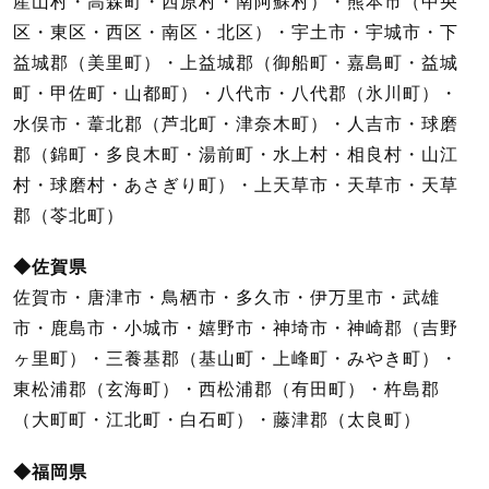
産山村・高森町・西原村・南阿蘇村）・熊本市（中央
区・東区・西区・南区・北区）・宇土市・宇城市・下
益城郡（美里町）・上益城郡（御船町・嘉島町・益城
町・甲佐町・山都町）・八代市・八代郡（氷川町）・
水俣市・葦北郡（芦北町・津奈木町）・人吉市・球磨
郡（錦町・多良木町・湯前町・水上村・相良村・山江
村・球磨村・あさぎり町）・上天草市・天草市・天草
郡（苓北町）
◆佐賀県
佐賀市・唐津市・鳥栖市・多久市・伊万里市・武雄
市・鹿島市・小城市・嬉野市・神埼市・神崎郡（吉野
ヶ里町）・三養基郡（基山町・上峰町・みやき町）・
東松浦郡（玄海町）・西松浦郡（有田町）・杵島郡
（大町町・江北町・白石町）・藤津郡（太良町）
◆福岡県