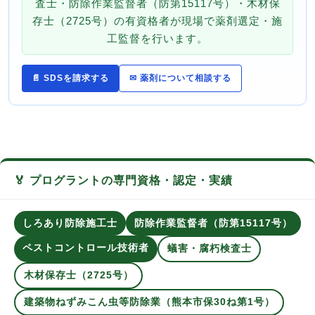
査士・防除作業監督者（防第15117号）・木材保
存士（2725号）の有資格者が現場で薬剤選定・施
工監督を行います。
📄 SDSを請求する
✉ 薬剤について相談する
🏅 プログラントの専門資格・認定・実績
しろあり防除施工士
防除作業監督者（防第15117号）
ペストコントロール技術者
蟻害・腐朽検査士
木材保存士（2725号）
建築物ねずみこん虫等防除業（熊本市保30ね第1号）