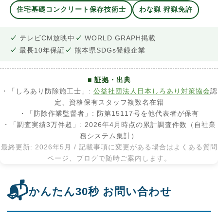
住宅基礎コンクリート保存技術士
わな猟 狩猟免許
テレビCM放映中
WORLD GRAPH掲載
最長10年保証
熊本県SDGs登録企業
■ 証拠・出典
・「しろあり防除施工士」:
公益社団法人日本しろあり対策協会
認
定、資格保有スタッフ複数名在籍
・「防除作業監督者」: 防第15117号を他代表者が保有
・「調査実績3万件超」: 2026年4月時点の累計調査件数（自社業
務システム集計）
最終更新: 2026年5月 / 記載事項に変更がある場合はよくある質問
ページ、ブログで随時ご案内します。
📬
かんたん30秒 お問い合わせ