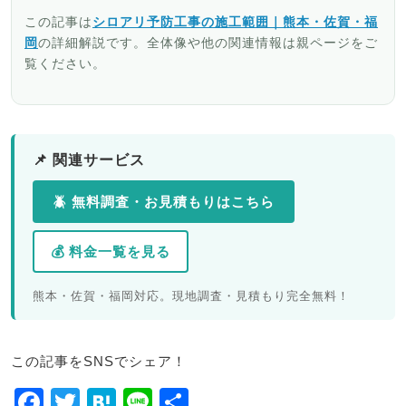
この記事は
シロアリ予防工事の施工範囲｜熊本・佐賀・福
岡
の詳細解説です。全体像や他の関連情報は親ページをご
覧ください。
📌 関連サービス
🪲 無料調査・お見積もりはこちら
💰 料金一覧を見る
熊本・佐賀・福岡対応。現地調査・見積もり完全無料！
この記事をSNSでシェア！
F
T
H
Li
共