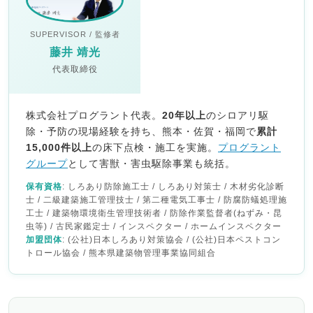
SUPERVISOR / 監修者
藤井 靖光
代表取締役
株式会社プログラント代表。
20年以上
のシロアリ駆
除・予防の現場経験を持ち、熊本・佐賀・福岡で
累計
15,000件以上
の床下点検・施工を実施。
プログラント
グループ
として害獣・害虫駆除事業も統括。
保有資格
: しろあり防除施工士 / しろあり対策士 / 木材劣化診断
士 / 二級建築施工管理技士 / 第二種電気工事士 / 防腐防蟻処理施
工士 / 建築物環境衛生管理技術者 / 防除作業監督者(ねずみ・昆
虫等) / 古民家鑑定士 / インスペクター / ホームインスペクター
加盟団体
: (公社)日本しろあり対策協会 / (公社)日本ペストコン
トロール協会 / 熊本県建築物管理事業協同組合