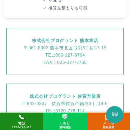
✓ 概算見積もりも可能
株式会社プログラント 熊本本店
〒861-8002 熊本市北区弓削6丁目27-19
TEL:096-327-8764
FAX：096-327-8765
株式会社プログラント 佐賀営業所
〒849-0937 佐賀県佐賀市鍋島3丁目9-5
TEL:0120-778-114
💬
📞
💬
✉️
LINEで相談してみる
電話
LINE
メール
📞 0120-778-114
✉️ メール
💬 LINE
0120-778-114
無料相談
無料見積