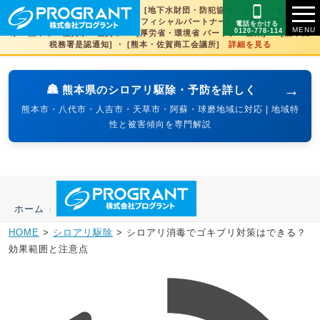
[文化財虫菌害研究所 賛助会員] ・ [地下水財団・防犯協会・スポーツ協会×3県
賛助] ・ [火の国サラマンダーズオフィシャルパートナー] ・ [SDGs登録] 熊本
電話をかける
0120-778-114
県・熊本市・佐賀県・佐賀市 ・ [厚労省・環境省 パートナー企業] ・ [熊本西
税務署是認通知] ・ [熊本・佐賀商工会議所]
詳細を見る
→
🏯 熊本県のシロアリ駆除・予防を詳しく
熊本市・八代市・人吉市・天草市・阿蘇・球磨地域に対応 | 地域特
性と被害傾向を専門解説
ホーム
›
HOME
>
シロアリ駆除
>
シロアリ消毒でゴキブリ対策はできる？
効果範囲と注意点