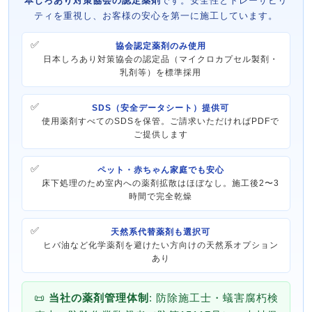
本しろあり対策協会の認定薬剤
です。安全性とトレーサビリ
ティを重視し、お客様の安心を第一に施工しています。
協会認定薬剤のみ使用
日本しろあり対策協会の認定品（マイクロカプセル製剤・
乳剤等）を標準採用
SDS（安全データシート）提供可
使用薬剤すべてのSDSを保管。ご請求いただければPDFで
ご提供します
ペット・赤ちゃん家庭でも安心
床下処理のため室内への薬剤拡散はほぼなし。施工後2〜3
時間で完全乾燥
天然系代替薬剤も選択可
ヒバ油など化学薬剤を避けたい方向けの天然系オプション
あり
📜
当社の薬剤管理体制
: 防除施工士・蟻害腐朽検