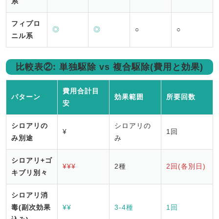
系
フィプロ
◎
◎
○
○
ニル系
比較表②: 単独駆除 vs 複合駆除(費用と効果)
費用合計目
パターン
効果範囲
所要回数
安
シロアリの
シロアリの
¥
1回
み別途
み
シロアリ+ゴ
¥¥¥
2種
2回(各別日)
キブリ別々
シロアリ消
毒(副次効果
¥¥
3-4種
1回