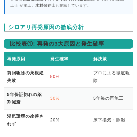
工士 が施工。
木材保存士
も在籍しています。
シロアリ再発原因の徹底分析
比較表①: 再発の3大原因と発生確率
再発原因
発生確率
解決策
前回駆除の巣根絶
プロによる徹底駆
50%
失敗
除
5年保証切れの薬
30%
5年毎の再施工
剤減衰
湿気環境の改善さ
20%
床下換気・除湿
れず