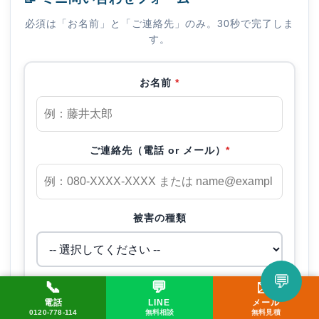
必須は「お名前」と「ご連絡先」のみ。30秒で完了しま
す。
お名前
*
ご連絡先（電話 or メール）
*
被害の種類
💬
📞
💬
✉️
補足（任意）
LINEで相談してみる
電話
LINE
メール
📞 0120-778-114
✉️ メール
💬 LINE
0120-778-114
無料相談
無料見積