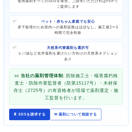
使用薬剤すべてのSDSを保管。ご請求いただければPDFで
ご提供します
ペット・赤ちゃん家庭でも安心
床下処理のため室内への薬剤拡散はほぼなし。施工後2〜3
時間で完全乾燥
天然系代替薬剤も選択可
ヒバ油など化学薬剤を避けたい方向けの天然系オプション
あり
📜
当社の薬剤管理体制
: 防除施工士・蟻害腐朽検
査士・防除作業監督者（防第15117号）・木材保
存士（2725号）の有資格者が現場で薬剤選定・施
工監督を行います。
📄 SDSを請求する
✉ 薬剤について相談する