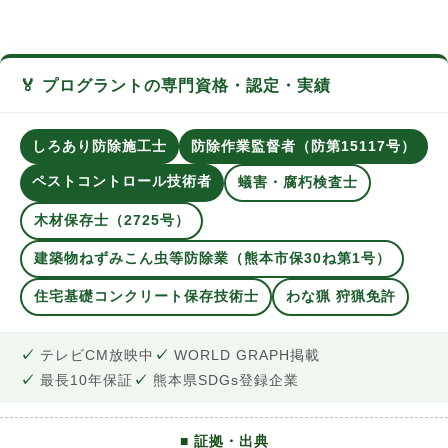
🏅 プログラントの専門資格・認定・実績
しろあり防除施工士
防除作業監督者（防第15117号）
ペストコントロール技術者
蟻害・腐朽検査士
木材保存士（2725号）
建築物ねずみこん虫等防除業（熊本市保30ね第1号）
住宅基礎コンクリート保存技術士
わな猟 狩猟免許
テレビCM放映中
WORLD GRAPH掲載
最長10年保証
熊本県SDGs登録企業
■ 証拠・出典