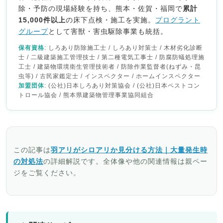
除・予防の現場経験を持ち、熊本・佐賀・福岡で
累計
15,000件以上
の床下点検・施工を実施。
プログラント
グループ
として害獣・害虫駆除事業も統括。
保有資格
: しろあり防除施工士 / しろあり対策士 / 木材劣化診断
士 / 二級建築施工管理技士 / 第二種電気工事士 / 防腐防蟻処理施
工士 / 建築物環境衛生管理技術者 / 防除作業監督者(ねずみ・昆
虫等) / 古民家鑑定士 / インスペクター / ホームインスペクター
加盟団体
: (公社)日本しろあり対策協会 / (公社)日本ペストコン
トロール協会 / 熊本県建築物管理事業協同組合
この記事は
羽アリがシロアリか見分ける方法｜大量発生時
の対処法
の詳細解説です。全体像や他の関連情報は親ペー
ジをご覧ください。