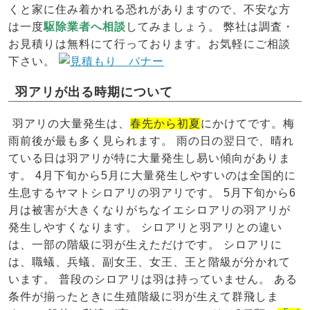
くと家に住み着かれる恐れがありますので、不安な方
は一度
駆除業者へ相談
してみましょう。 弊社は調査・
お見積りは無料にて行っております。お気軽にご相談
下さい。
羽アリが出る時期について
羽アリの大量発生は、
春先から初夏
にかけてです。梅
雨前後が最も多く見られます。 雨の日の翌日で、晴れ
ている日は羽アリが特に大量発生し易い傾向がありま
す。 4月下旬から5月に大量発生しやすいのは全国的に
生息するヤマトシロアリの羽アリです。 5月下旬から6
月は被害が大きくなりがちなイエシロアリの羽アリが
発生しやすくなります。 シロアリと羽アリとの違い
は、一部の階級に羽が生えただけです。 シロアリに
は、職蟻、兵蟻、副女王、女王、王と階級が分かれて
います。 普段のシロアリは羽は持っていません。 ある
条件が揃ったときに生殖階級に羽が生えて群飛しま