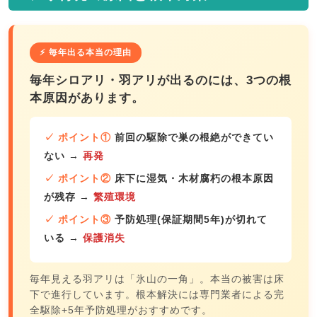
⚡ 毎年出る本当の理由
毎年シロアリ・羽アリが出るのには、3つの根
本原因があります。
✓ ポイント①
前回の駆除で巣の根絶ができてい
ない
→
再発
✓ ポイント②
床下に湿気・木材腐朽の根本原因
が残存
→
繁殖環境
✓ ポイント③
予防処理(保証期間5年)が切れて
いる
→
保護消失
毎年見える羽アリは「氷山の一角」。本当の被害は床
下で進行しています。根本解決には専門業者による完
全駆除+5年予防処理がおすすめです。