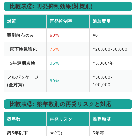
比較表②: 再発抑制効果(対策別)
対策
再発抑制率
追加費用
薬剤散布のみ
50%
¥0
+床下換気強化
75%
¥20,000-50,000
+5年定期点検
95%
¥5,000/年
フルパッケージ
¥50,000-
99%
(全対策)
100,000
比較表③: 築年数別の再発リスクと対応
築年数
再発リスク
推奨頻度
築5年以下
★(低)
5年毎