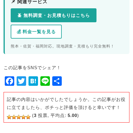
📌 関連サービス
🪲 無料調査・お見積もりはこちら
💰 料金一覧を見る
熊本・佐賀・福岡対応。現地調査・見積もり完全無料！
この記事をSNSでシェア！
F
T
H
Li
共
a
wi
at
n
有
c
tt
e
e
記事の内容はいかがでしたでしょうか。この記事がお役
e
er
n
に立てましたら、ポチっと評価を頂けると幸いです！
(
3
投票, 平均点:
5.00
)
b
a
o