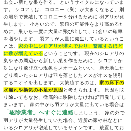
出会い新たな巣を作る。 というサイクルになっていま
す。 シロアリは、コロニー（巣）が大きくなると、別
の場所で繁殖してコロニーを分けるために 羽アリが発
生します。 小さいので、繁殖の可能性をより高めるた
めに、巣から一度に大量に飛び出して、出会いの確率
を増やします。 羽アリが大量に発生しているというこ
とは、
家の中にシロアリが潜んでおり、繁殖するほど
に数が増えている
ということです。 現在のシロアリの
巣やその周辺から新しい巣を作るために、シロアリが
対になり飛び立つ現象をスオームといい、 新天地にた
どり着いたシロアリは羽を落としたメスがオスを誘引
するニオイを出します。 大繁殖するのは、
家の床下の
水漏れや換気の不足が原因
と考えられます。 原因を取
り除いてもなお、徹底的に駆除しなければ”再発”してし
まいます。 家の中から羽アリが大量に出ている場合は
「駆除業者」へすぐに連絡
しましょう。 家の外で
羽アリが大量発生していた場合、近所の家や林などに
いるシロアリが増殖しているサインです。 放置してお