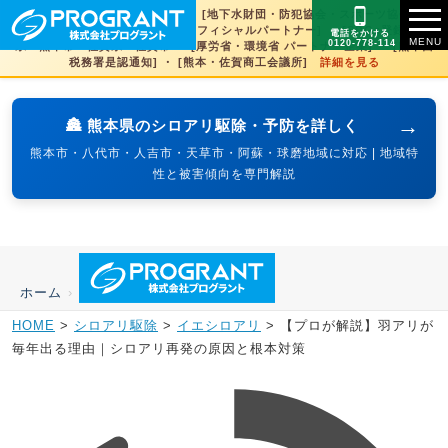
[文化財虫菌害研究所 賛助会員] ・ [地下水財団・防犯協会・スポーツ協会×3県
賛助] ・ [火の国サラマンダーズオフィシャルパートナー] ・ [SDGs登録] 熊本
電話をかける
0120-778-114
県・熊本市・佐賀県・佐賀市 ・ [厚労省・環境省 パートナー企業] ・ [熊本西
税務署是認通知] ・ [熊本・佐賀商工会議所]
詳細を見る
→
🏯 熊本県のシロアリ駆除・予防を詳しく
熊本市・八代市・人吉市・天草市・阿蘇・球磨地域に対応 | 地域特
性と被害傾向を専門解説
ホーム
›
HOME
>
シロアリ駆除
>
イエシロアリ
>
【プロが解説】羽アリが
毎年出る理由｜シロアリ再発の原因と根本対策