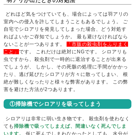
羽アリが出たときの対処法
どれほど気をつけていても、場合によっては羽アリの
室内への侵入を許してしまうこともあるでしょう。 ご
自宅でシロアリを発見してしまった場合、どう対処す
ればよいかご存知でしょうか。 最も避けなければなら
ないことが一つあります。
「市販の殺虫剤をふりまく
こと」
です。 これだけは絶対にNGです。 シロアリも
虫ですから、殺虫剤で一時的に退治することが出来る
でしょうが、 しかし、その死骸の処理に手間がかかっ
たり、逃げ延びたシロアリが方々に散ってしまい、 根
絶が難しくなったりと様々な弊害があります。 この弊
害を避けた方法が2つあります。
①掃除機でシロアリを吸ってしまう
シロアリは非常に弱い生き物です。 殺虫剤を使わなく
ても
掃除機で吸ってしまえば、間違いなく死んでしま
います。
仮に死んでしまわなかったとしても、水分が