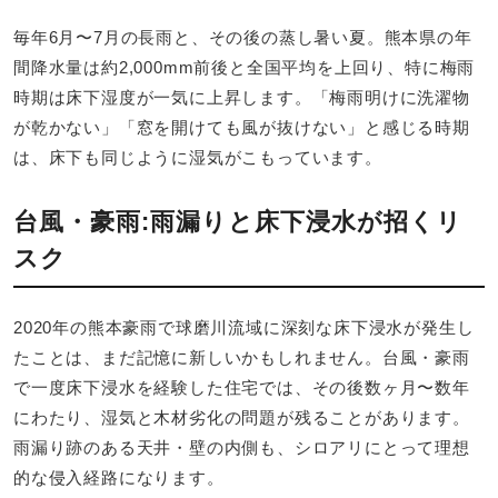
毎年6月〜7月の長雨と、その後の蒸し暑い夏。熊本県の年
間降水量は約2,000mm前後と全国平均を上回り、特に梅雨
時期は床下湿度が一気に上昇します。「梅雨明けに洗濯物
が乾かない」「窓を開けても風が抜けない」と感じる時期
は、床下も同じように湿気がこもっています。
台風・豪雨:雨漏りと床下浸水が招くリ
スク
2020年の熊本豪雨で球磨川流域に深刻な床下浸水が発生し
たことは、まだ記憶に新しいかもしれません。台風・豪雨
で一度床下浸水を経験した住宅では、その後数ヶ月〜数年
にわたり、湿気と木材劣化の問題が残ることがあります。
雨漏り跡のある天井・壁の内側も、シロアリにとって理想
的な侵入経路になります。