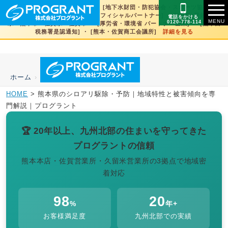
[文化財虫菌害研究所 賛助会員] ・ [地下水財団・防犯協会・スポーツ協会×3県
賛助] ・ [火の国サラマンダーズオフィシャルパートナー] ・ [SDGs登録] 熊本
電話をかける
0120-778-114
県・熊本市・佐賀県・佐賀市 ・ [厚労省・環境省 パートナー企業] ・ [熊本西
税務署是認通知] ・ [熊本・佐賀商工会議所]
詳細を見る
ホーム
›
HOME
>
熊本県のシロアリ駆除・予防｜地域特性と被害傾向を専
門解説｜プログラント
🏆 20年以上、九州北部の住まいを守ってきた
プログラントの信頼
熊本本店・佐賀営業所・久留米営業所の3拠点で地域密
着対応
98
20
%
年+
お客様満足度
九州北部での実績