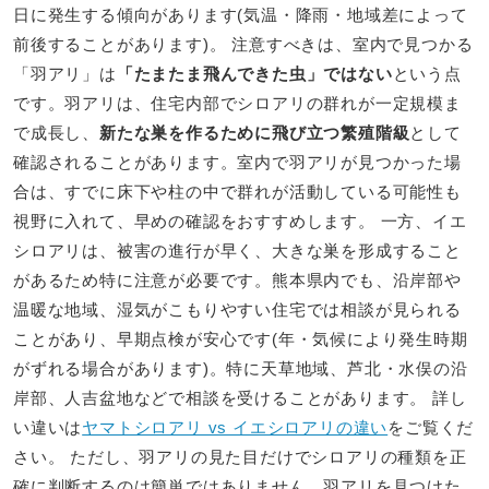
日に発生する傾向があります(気温・降雨・地域差によって
前後することがあります)。 注意すべきは、室内で見つかる
「羽アリ」は
「たまたま飛んできた虫」ではない
という点
です。羽アリは、住宅内部でシロアリの群れが一定規模ま
で成長し、
新たな巣を作るために飛び立つ繁殖階級
として
確認されることがあります。室内で羽アリが見つかった場
合は、すでに床下や柱の中で群れが活動している可能性も
視野に入れて、早めの確認をおすすめします。 一方、イエ
シロアリは、被害の進行が早く、大きな巣を形成すること
があるため特に注意が必要です。熊本県内でも、沿岸部や
温暖な地域、湿気がこもりやすい住宅では相談が見られる
ことがあり、早期点検が安心です(年・気候により発生時期
がずれる場合があります)。特に天草地域、芦北・水俣の沿
岸部、人吉盆地などで相談を受けることがあります。 詳し
い違いは
ヤマトシロアリ vs イエシロアリの違い
をご覧くだ
さい。 ただし、羽アリの見た目だけでシロアリの種類を正
確に判断するのは簡単ではありません。羽アリを見つけた