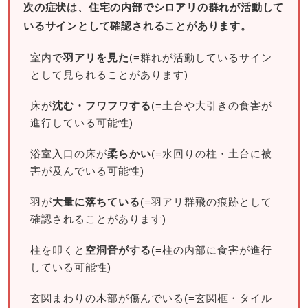
次の症状は、住宅の内部でシロアリの群れが活動して
いるサインとして確認されることがあります。
室内で
羽アリを見た
(=群れが活動しているサイン
として見られることがあります)
床が
沈む・フワフワする
(=土台や大引きの食害が
進行している可能性)
浴室入口の床が
柔らかい
(=水回りの柱・土台に被
害が及んでいる可能性)
羽が
大量に落ちている
(=羽アリ群飛の痕跡として
確認されることがあります)
柱を叩くと
空洞音がする
(=柱の内部に食害が進行
している可能性)
玄関まわりの木部が傷んでいる(=玄関框・タイル