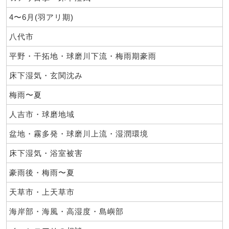
4〜6月(羽アリ期)
八代市
平野・干拓地・球磨川下流・梅雨期豪雨
床下湿気・玄関沈み
梅雨〜夏
人吉市・球磨地域
盆地・霧多発・球磨川上流・湿潤環境
床下湿気・浴室被害
豪雨後・梅雨〜夏
天草市・上天草市
海岸部・海風・高湿度・島嶼部