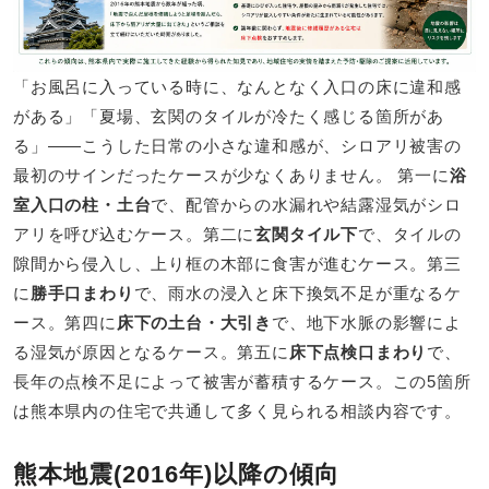
「お風呂に入っている時に、なんとなく入口の床に違和感
がある」「夏場、玄関のタイルが冷たく感じる箇所があ
る」――こうした日常の小さな違和感が、シロアリ被害の
最初のサインだったケースが少なくありません。 第一に
浴
室入口の柱・土台
で、配管からの水漏れや結露湿気がシロ
アリを呼び込むケース。第二に
玄関タイル下
で、タイルの
隙間から侵入し、上り框の木部に食害が進むケース。第三
に
勝手口まわり
で、雨水の浸入と床下換気不足が重なるケ
ース。第四に
床下の土台・大引き
で、地下水脈の影響によ
る湿気が原因となるケース。第五に
床下点検口まわり
で、
長年の点検不足によって被害が蓄積するケース。この5箇所
は熊本県内の住宅で共通して多く見られる相談内容です。
熊本地震(2016年)以降の傾向