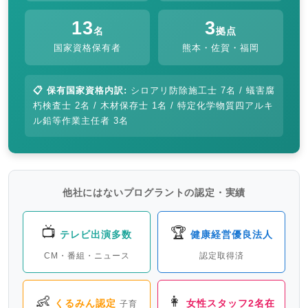
13
3
名
拠点
国家資格保有者
熊本・佐賀・福岡
📋 保有国家資格内訳:
シロアリ防除施工士 7名 / 蟻害腐
朽検査士 2名 / 木材保存士 1名 / 特定化学物質四アルキ
ル鉛等作業主任者 3名
他社にはないプログラントの認定・実績
📺
🏆
テレビ出演多数
健康経営優良法人
CM・番組・ニュース
認定取得済
👶
👩
くるみん認定
女性スタッフ2名在
子育