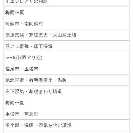
イエシロアリの相談
梅雨〜夏
阿蘇市・南阿蘇村
高原気候・寒暖差大・火山灰土壌
羽アリ群飛・床下湿気
5〜6月(羽アリ期)
荒尾市・玉名市
県北平野・有明海沿岸・温暖
床下湿気・基礎まわり蟻道
梅雨〜夏
水俣市・芦北町
沿岸部・温暖・湿気を含む環境