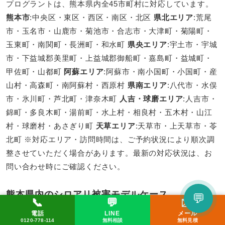
プログラントは、熊本県内全45市町村に対応しています。
熊本市
:中央区・東区・西区・南区・北区
県北エリア
:荒尾
市・玉名市・山鹿市・菊池市・合志市・大津町・菊陽町・
玉東町・南関町・長洲町・和水町
県央エリア
:宇土市・宇城
市・下益城郡美里町・上益城郡御船町・嘉島町・益城町・
甲佐町・山都町
阿蘇エリア
:阿蘇市・南小国町・小国町・産
山村・高森町・南阿蘇村・西原村
県南エリア
:八代市・水俣
市・氷川町・芦北町・津奈木町
人吉・球磨エリア
:人吉市・
錦町・多良木町・湯前町・水上村・相良村・五木村・山江
村・球磨村・あさぎり町
天草エリア
:天草市・上天草市・苓
北町 ※対応エリア・訪問時間は、ご予約状況により順次調
整させていただく場合があります。最新の対応状況は、お
問い合わせ時にご確認ください。
熊本県内のシロアリ被害モデルケース
💬
📞
💬
✉️
LINEで相談してみる
電話
LINE
メール
📞 0120-778-114
✉️ メール
💬 LINE
0120-778-114
無料相談
無料見積
※以下は、これまでにお寄せいただいた相談内容を匿名