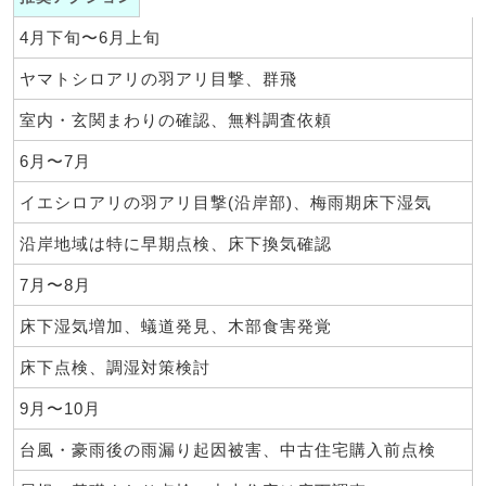
4月下旬〜6月上旬
ヤマトシロアリの羽アリ目撃、群飛
室内・玄関まわりの確認、無料調査依頼
6月〜7月
イエシロアリの羽アリ目撃(沿岸部)、梅雨期床下湿気
沿岸地域は特に早期点検、床下換気確認
7月〜8月
床下湿気増加、蟻道発見、木部食害発覚
床下点検、調湿対策検討
9月〜10月
台風・豪雨後の雨漏り起因被害、中古住宅購入前点検