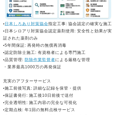
•
日本しろあり対策協会
指定工事
: 協会認定の確実な施工
•
日本シロアリ対策
協会認定薬剤使用
: 安全性と効果が実
証された薬剤のみ
•
5年間保証
: 再発時の無償再消毒
•
認定防除士施工
: 有資格者による専門施工
•
品質管理
:
防除作業監督者
による厳格な管理
・業界最高1000万の再発保証
充実のアフターサービス
•
施工前後写真
: 詳細な記録を保管・提供
•
保証書発行
: 施工後10日前後で送付
•
完全透明性
: 施工内容の完全な可視化
•
定期点検
: 年1回の無料点検サービス