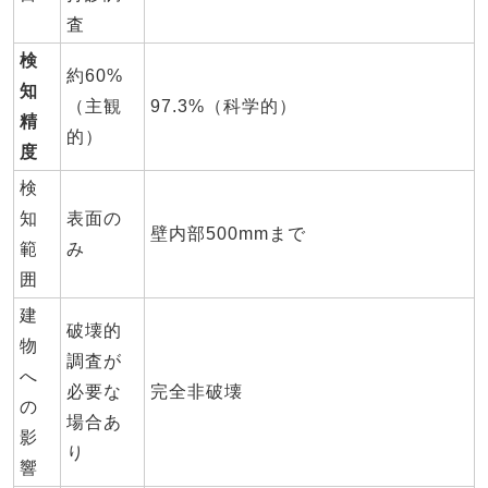
査
検
約60%
知
（主観
97.3%（科学的）
精
的）
度
検
知
表面の
壁内部500mmまで
範
み
囲
建
破壊的
物
調査が
へ
必要な
完全非破壊
の
場合あ
影
り
響