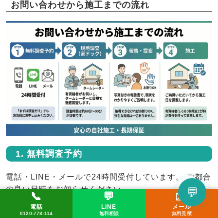
お問い合わせから施工までの流れ
1. 無料調査予約
電話・LINE・メールで24時間受付しています。 ご都合
の良い日時をお知らせください。
💬
📞
💬
✉️
LINEで相談してみる
電話
LINE
メール
📞 0120-778-114
✉️ メール
💬 LINE
2. 現地調査（家ドック）
0120-778-114
無料相談
無料見積