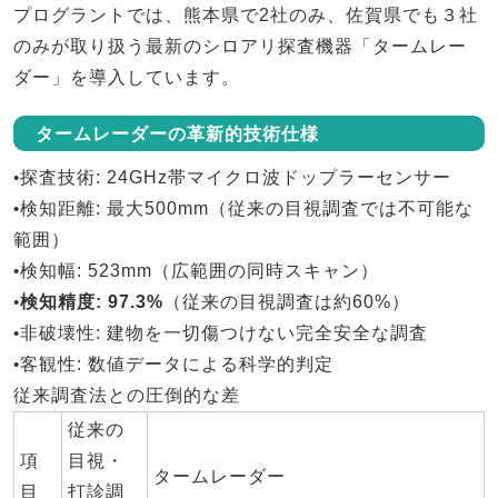
プログラントでは、
熊本県で2社のみ、佐賀県でも３社
のみ
が取り扱う最新のシロアリ探査機器「
タームレー
ダー
」を導入しています。
タームレーダーの革新的技術仕様
•
探査技術
: 24GHz帯マイクロ波ドップラーセンサー
•
検知距離
: 最大500mm（従来の目視調査では不可能な
範囲）
•
検知幅
: 523mm（広範囲の同時スキャン）
•
検知精度
: 97.3%
（従来の目視調査は約60%）
•
非破壊性
: 建物を一切傷つけない完全安全な調査
•
客観性
: 数値データによる科学的判定
従来調査法との圧倒的な差
従来の
項
目視・
タームレーダー
目
打診調