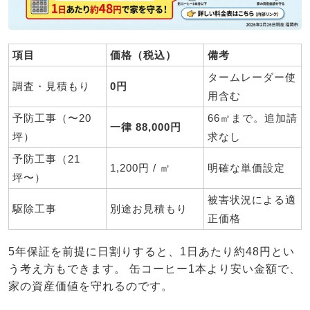
項目
価格（税込）
備考
タームレーダー使
調査・見積もり
0円
用含む
予防工事（〜20
66㎡まで。追加請
一律 88,000円
坪）
求なし
予防工事（21
1,200円 / ㎡
明確な単価設定
坪〜）
被害状況による適
駆除工事
別途お見積もり
正価格
5年保証を前提に日割りすると、
1日あたり約48円
とい
う考え方もできます。 缶コーヒー1本より安い金額で、
家の資産価値を守れるのです。