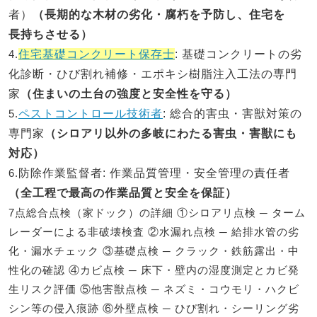
者）
（長期的な木材の劣化・腐朽を予防し、住宅を
長持ちさせる）
4.
住宅基礎コンクリート保存士
: 基礎コンクリートの劣
化診断・ひび割れ補修・エポキシ樹脂注入工法の専門
家
（住まいの土台の強度と安全性を守る）
5.
ペストコントロール技術者
: 総合的害虫・害獣対策の
専門家
（シロアリ以外の多岐にわたる害虫・害獣にも
対応）
6.
防除作業監督者
: 作業品質管理・安全管理の責任者
（全工程で最高の作業品質と安全を保証）
7点総合点検（家ドック）の詳細 ①シロアリ点検 ─ ターム
レーダーによる非破壊検査 ②水漏れ点検 ─ 給排水管の劣
化・漏水チェック ③基礎点検 ─ クラック・鉄筋露出・中
性化の確認 ④カビ点検 ─ 床下・壁内の湿度測定とカビ発
生リスク評価 ⑤他害獣点検 ─ ネズミ・コウモリ・ハクビ
シン等の侵入痕跡 ⑥外壁点検 ─ ひび割れ・シーリング劣