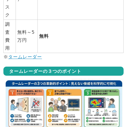
ス
ク
調
査
無料～5
無料
費
万円
用
※
タームレーダー
タームレーダーの３つのポイント