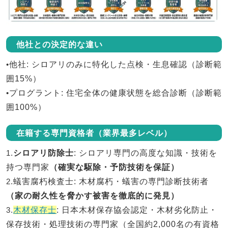
他社との決定的な違い
•
他社
: シロアリのみに特化した点検・生息確認（診断範
囲15%）
•
プログラント
: 住宅全体の健康状態を総合診断（診断範
囲100%）
在籍する専門資格者（業界最多レベル）
1.
シロアリ防除士
: シロアリ専門の高度な知識・技術を
持つ専門家
（確実な駆除・予防技術を保証）
2.
蟻害腐朽検査士
: 木材腐朽・蟻害の専門診断技術者
（家の耐久性を脅かす被害を徹底的に発見）
3.
木材保存士
: 日本木材保存協会認定・木材劣化防止・
保存技術・処理技術の専門家（全国約2,000名の有資格