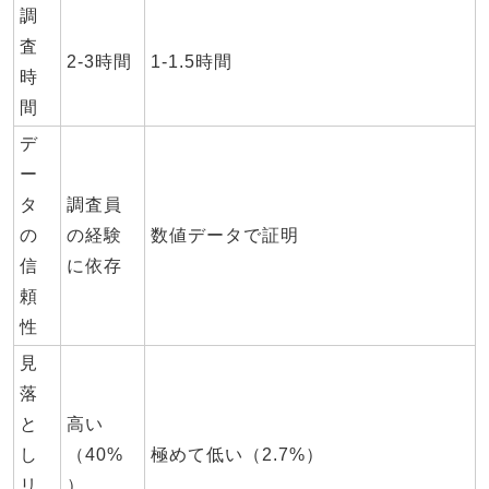
調
査
2-3時間
1-1.5時間
時
間
デ
ー
タ
調査員
の
の経験
数値データで証明
信
に依存
頼
性
見
落
と
高い
し
（40%
極めて低い（2.7%）
リ
）