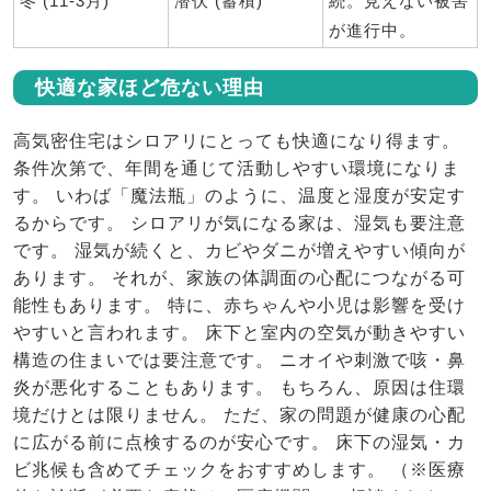
冬 (11-3月)
潜伏 (蓄積)
続。
見えない被害
が進行中。
快適な家ほど危ない理由
高気密住宅はシロアリにとっても快適になり得ます。
条件次第で、年間を通じて活動しやすい環境になりま
す。 いわば「魔法瓶」のように、温度と湿度が安定す
るからです。 シロアリが気になる家は、湿気も要注意
です。 湿気が続くと、カビやダニが増えやすい傾向が
あります。 それが、家族の体調面の心配につながる可
能性もあります。 特に、赤ちゃんや小児は影響を受け
やすいと言われます。 床下と室内の空気が動きやすい
構造の住まいでは要注意です。 ニオイや刺激で咳・鼻
炎が悪化することもあります。 もちろん、原因は住環
境だけとは限りません。 ただ、家の問題が健康の心配
に広がる前に点検するのが安心です。 床下の湿気・カ
ビ兆候も含めてチェックをおすすめします。 （※医療