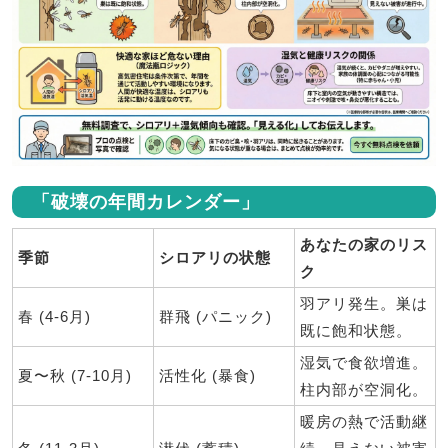
「破壊の年間カレンダー」
あなたの家のリス
季節
シロアリの状態
ク
羽アリ発生。巣は
春 (4-6月)
群飛 (パニック)
既に飽和状態。
湿気で食欲増進。
夏〜秋 (7-10月)
活性化 (暴食)
柱内部が空洞化。
暖房の熱で活動継