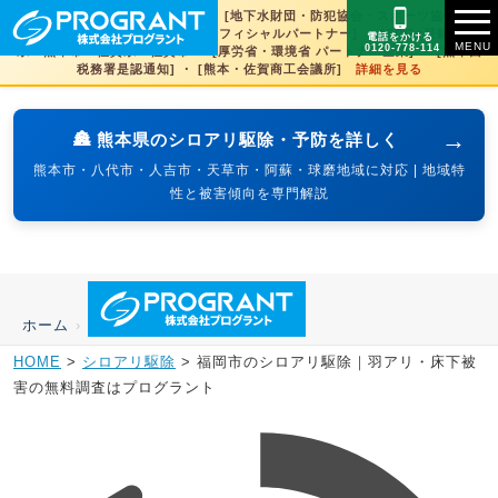
[文化財虫菌害研究所 賛助会員] ・ [地下水財団・防犯協会・スポーツ協会×3県
賛助] ・ [火の国サラマンダーズオフィシャルパートナー] ・ [SDGs登録] 熊本
電話をかける
0120-778-114
県・熊本市・佐賀県・佐賀市 ・ [厚労省・環境省 パートナー企業] ・ [熊本西
税務署是認通知] ・ [熊本・佐賀商工会議所]
詳細を見る
→
🏯 熊本県のシロアリ駆除・予防を詳しく
熊本市・八代市・人吉市・天草市・阿蘇・球磨地域に対応 | 地域特
性と被害傾向を専門解説
ホーム
›
HOME
>
シロアリ駆除
>
福岡市のシロアリ駆除｜羽アリ・床下被
害の無料調査はプログラント