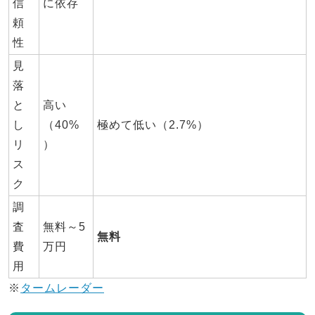
信
に依存
頼
性
見
落
と
高い
し
（40%
極めて低い（2.7%）
リ
）
ス
ク
調
査
無料～5
無料
費
万円
用
※
タームレーダー