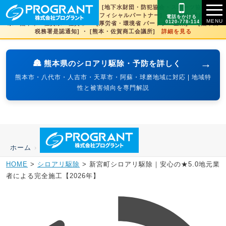
[文化財虫菌害研究所 賛助会員] ・ [地下水財団・防犯協会・スポーツ協会×3県
賛助] ・ [火の国サラマンダーズオフィシャルパートナー] ・ [SDGs登録] 熊本
電話をかける
0120-778-114
県・熊本市・佐賀県・佐賀市 ・ [厚労省・環境省 パートナー企業] ・ [熊本西
税務署是認通知] ・ [熊本・佐賀商工会議所]
詳細を見る
→
🏯 熊本県のシロアリ駆除・予防を詳しく
熊本市・八代市・人吉市・天草市・阿蘇・球磨地域に対応 | 地域特
性と被害傾向を専門解説
ホーム
›
HOME
>
シロアリ駆除
>
新宮町シロアリ駆除｜安心の★5.0地元業
者による完全施工【2026年】