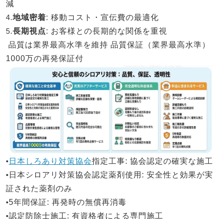
減
4.
地域密着
: 移動コスト・宣伝費の最適化
5.
長期視点
: お客様との長期的な関係を重視
品質は業界最高水準を維持
品質保証（業界最高水準）
1000万の再発保証付
•
日本しろあり対策協会
指定工事
: 協会認定の確実な施工
•
日本シロアリ対策
協会認定薬剤使用
: 安全性と効果が実
証された薬剤のみ
•
5年間保証
: 再発時の無償再消毒
•
認定防除士施工
: 有資格者による専門施工