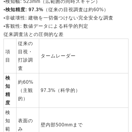
•
検知幅
: 523mm（広範囲の同時スキャン）
•
検知精度
: 97.3%
（従来の目視調査は約60%）
•
非破壊性
: 建物を一切傷つけない完全安全な調査
•
客観性
: 数値データによる科学的判定
従来調査法との圧倒的な差
従来の
項
目視・
タームレーダー
目
打診調
査
検
約60%
知
（主観
97.3%（科学的）
精
的）
度
検
知
表面の
壁内部500mmまで
範
み