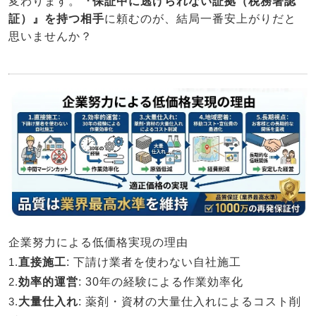
変わります。
『保証中に逃げられない証拠（税務署認
証）』を持つ相手
に頼むのが、結局一番安上がりだと
思いませんか？
企業努力による低価格実現の理由
1.
直接施工
: 下請け業者を使わない自社施工
2.
効率的運営
: 30年の経験による作業効率化
3.
大量仕入れ
: 薬剤・資材の大量仕入れによるコスト削