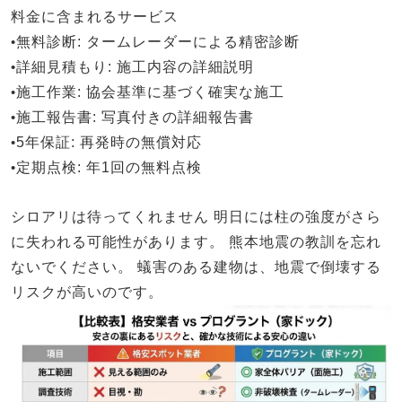
料金に含まれるサービス
•
無料診断
: タームレーダーによる精密診断
•
詳細見積もり
: 施工内容の詳細説明
•
施工作業
: 協会基準に基づく確実な施工
•
施工報告書
: 写真付きの詳細報告書
•
5年保証
: 再発時の無償対応
•
定期点検
: 年1回の無料点検
シロアリは待ってくれません
明日には柱の強度がさら
に失われる可能性があります。
熊本地震の教訓を忘れ
ないでください。
蟻害のある建物は、地震で倒壊する
リスクが高いのです。