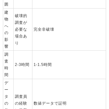
囲
建
破壊的
物
調査が
へ
必要な
完全非破壊
の
場合あ
影
り
響
調
査
2-3時間
1-1.5時間
時
間
デ
ー
タ
調査員
の
の経験
数値データで証明