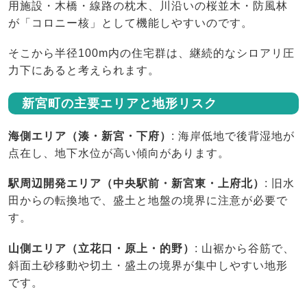
用施設・木橋・線路の枕木、川沿いの桜並木・防風林
が「コロニー核」として機能しやすいのです。
そこから半径100m内の住宅群は、継続的なシロアリ圧
力下にあると考えられます。
新宮町の主要エリアと地形リスク
海側エリア（湊・新宮・下府）
: 海岸低地で後背湿地が
点在し、地下水位が高い傾向があります。
駅周辺開発エリア（中央駅前・新宮東・上府北）
: 旧水
田からの転換地で、盛土と地盤の境界に注意が必要で
す。
山側エリア（立花口・原上・的野）
: 山裾から谷筋で、
斜面土砂移動や切土・盛土の境界が集中しやすい地形
です。