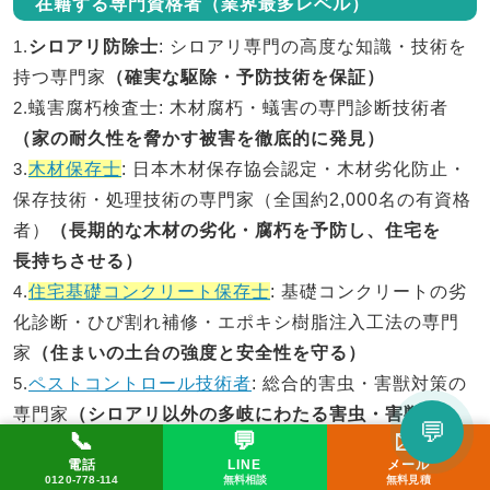
在籍する専門資格者（業界最多レベル）
1.
シロアリ防除士
: シロアリ専門の高度な知識・技術を
持つ専門家
（確実な駆除・予防技術を保証）
2.
蟻害腐朽検査士
: 木材腐朽・蟻害の専門診断技術者
（家の耐久性を脅かす被害を徹底的に発見）
3.
木材保存士
: 日本木材保存協会認定・木材劣化防止・
保存技術・処理技術の専門家（全国約2,000名の有資格
者）
（長期的な木材の劣化・腐朽を予防し、住宅を
長持ちさせる）
4.
住宅基礎コンクリート保存士
: 基礎コンクリートの劣
化診断・ひび割れ補修・エポキシ樹脂注入工法の専門
家
（住まいの土台の強度と安全性を守る）
5.
ペストコントロール技術者
: 総合的害虫・害獣対策の
専門家
（シロアリ以外の多岐にわたる害虫・害獣にも
💬
📞
💬
✉️
対応）
LINEで相談してみる
電話
LINE
メール
📞 0120-778-114
✉️ メール
💬 LINE
6.
防除作業監督者
: 作業品質管理・安全管理の責任者
0120-778-114
無料相談
無料見積