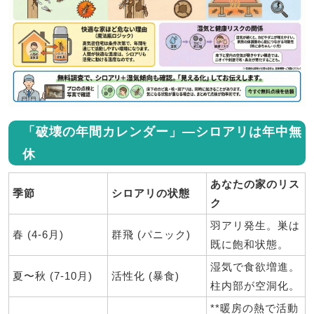
「破壊の年間カレンダー」―シロアリは年中無
休
あなたの家のリス
季節
シロアリの状態
ク
羽アリ発生。巣は
春 (4-6月)
群飛 (パニック)
既に飽和状態。
湿気で食欲増進。
夏〜秋 (7-10月)
活性化 (暴食)
柱内部が空洞化。
**暖房の熱で活動