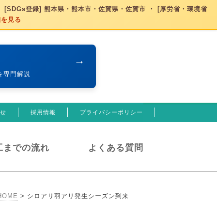
 [SDGs登録] 熊本県・熊本市・佐賀県・佐賀市 ・ [厚労省・環境省
細を見る
→
を専門解説
せ
採用情報
プライバシーポリシー
工までの流れ
よくある質問
HOME
>
シロアリ羽アリ発生シーズン到来