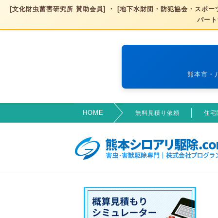
[文化財虫菌害研究所 賛助会員] ・ [地下水財団・防犯協会・スポーツ
パート
熊本市・
HOME
無料見積り依頼
住宅