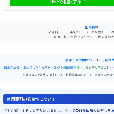
記事情報
公開日：2026年5月9日 / 最終更新日：20
監修：株式会社プログラント 代表取締役
参考：公的機関のシロアリ関連
国土交通省 木造住宅の耐久性
農林水産省 防蟻剤情報
日本しろあり対策協会
日本
弊社は
公益社団法人 日本しろあり対策協会
認定 しろあり防除施工士 が
使用薬剤の安全性について
当社が使用するシロアリ駆除薬剤は、すべて
公益社団法人日本しろ