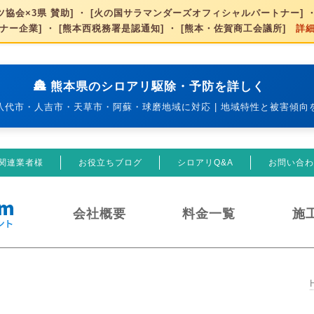
協会×3県 賛助] ・ [火の国サラマンダーズオフィシャルパートナー] ・
ナー企業] ・ [熊本西税務署是認通知] ・ [熊本・佐賀商工会議所]
詳
🏯 熊本県のシロアリ駆除・予防を詳しく
八代市・人吉市・天草市・阿蘇・球磨地域に対応 | 地域特性と被害傾向
関連業者様
お役立ちブログ
シロアリQ&A
お問い合わ
会社概要
料金一覧
施