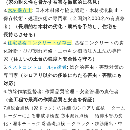
（家の耐久性を脅かす被害を徹底的に発見）
3.
木材保存士
: 日本木材保存協会認定・木材劣化防止・
保存技術・処理技術の専門家（全国約2,000名の有資格
者）
（長期的な木材の劣化・腐朽を予防し、住宅を
長持ちさせる）
4.
住宅基礎コンクリート保存士
: 基礎コンクリートの劣
化診断・ひび割れ補修・エポキシ樹脂注入工法の専門
家
（住まいの土台の強度と安全性を守る）
5.
ペストコントロール技術者
: 総合的害虫・害獣対策の
専門家
（シロアリ以外の多岐にわたる害虫・害獣にも
対応）
6.
防除作業監督者
: 作業品質管理・安全管理の責任者
（全工程で最高の作業品質と安全を保証）
7点総合点検（家ドック）の詳細 ①シロアリ点検 ─ ターム
レーダーによる非破壊検査 ②水漏れ点検 ─ 給排水管の劣
化・漏水チェック ③基礎点検 ─ クラック・鉄筋露出・中