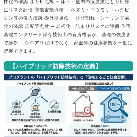
性化の確認 ④カビ点検 ─ 床下・壁内の湿度測定とカビ発
生リスク評価 ⑤他害獣点検 ─ ネズミ・コウモリ・ハクビ
シン等の侵入痕跡 ⑥外壁点検 ─ ひび割れ・シーリング劣
化の確認 ⑦配管点検 ─ 老朽化・詰まりリスクの評価 住宅
基礎コンクリート保存技術士の有資格者が、基礎の強度ま
で診断。 シロアリだけでなく、家全体の健康状態を一度に
把握できます。
【ハイブリッド防除技術の定義】