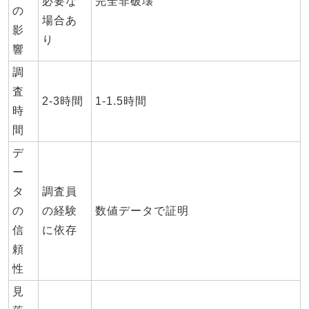
必要な
完全非破壊
の
場合あ
影
り
響
調
査
2-3時間
1-1.5時間
時
間
デ
ー
タ
調査員
の
の経験
数値データで証明
信
に依存
頼
性
見