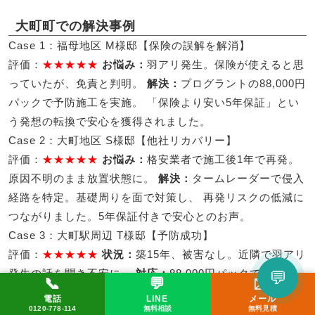
大町町での解決事例
Case 1：福母地区 M様邸【保険の誤解を解消】
評価：
★★★★★
お悩み：
羽アリ発生。保険が使えると思
っていたが、免責と判明。
解決：
プログラントの88,000円
パックで予防施工を実施。 「保険より安い5年保証」とい
う発想の転換で安心を獲得されました。
Case 2：大町地区 S様邸【他社リカバリー】
評価：
★★★★★
お悩み：
格安業者で施工後1年で再発。
原因不明のまま放置状態に。
解決：
タームレーダーで侵入
経路を特定。基礎周りを面で対策し、 再発リスクの低減に
つながりました。5年保証付きで安心とのお声。
Case 3：大町駅周辺 T様邸【予防成功】
評価：
★★★★★
状況：
築15年、被害なし。近隣で羽アリ
発生の話を聞き不安に。
対応：
88,000円パックで予防施
💬
📞
💬
✉️
工。「被害が出る前に行動できてよかった」 とお喜びいた
LINEで相談してみる
電話
LINE
メール
📞 0120-778-114
✉️ メール
💬 LINE
0120-778-114
無料相談
無料見積
だきました。次回点検は5年後に設定。