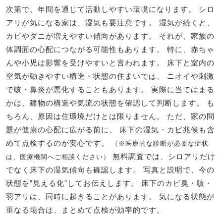
次第で、年間を通じて活動しやすい環境になります。 シロ
アリが気になる家は、湿気も要注意です。 湿気が続くと、
カビやダニが増えやすい傾向があります。 それが、家族の
体調面の心配につながる可能性もあります。 特に、赤ちゃ
んや小児は影響を受けやすいと言われます。 床下と室内の
空気が動きやすい構造・状態の住まいでは、 ニオイや刺激
で咳・鼻炎が悪化することもあります。 実際に当てはまる
かは、建物の構造や気流の状態を確認して判断します。 も
ちろん、原因は住環境だけとは限りません。 ただ、家の問
題が健康の心配に広がる前に、 床下の湿気・カビ兆候も含
めて点検するのが安心です。
（※医療的な診断が必要な症状
無料調査では、シロアリだけ
は、医療機関へご相談ください）
でなく床下の湿気傾向も確認します。
写真と説明で、今の
状態を”見える化”してお伝えします。 床下のカビ臭・咳・
羽アリは、同時に起きることがあります。 気になる状態が
重なる場合は、まとめて点検が効率的です。