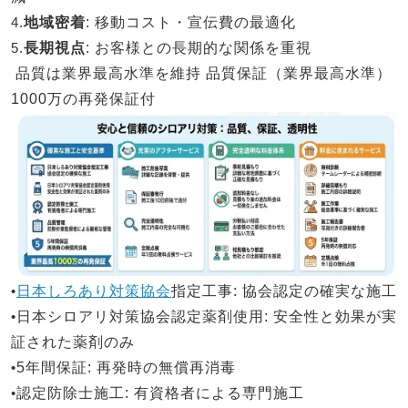
4.
地域密着
: 移動コスト・宣伝費の最適化
5.
長期視点
: お客様との長期的な関係を重視
品質は業界最高水準を維持
品質保証（業界最高水準）
1000万の再発保証付
•
日本しろあり対策協会
指定工事
: 協会認定の確実な施工
•
日本シロアリ対策
協会認定薬剤使用
: 安全性と効果が実
証された薬剤のみ
•
5年間保証
: 再発時の無償再消毒
•
認定防除士施工
: 有資格者による専門施工