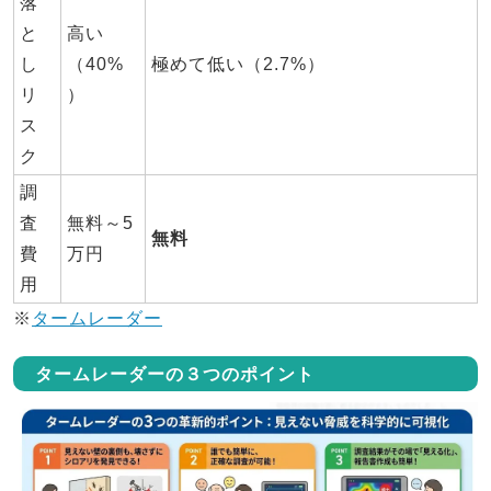
落
と
高い
し
（40%
極めて低い（2.7%）
リ
）
ス
ク
調
査
無料～5
無料
費
万円
用
※
タームレーダー
タームレーダーの３つのポイント