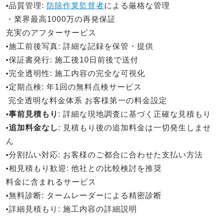
•
品質管理
:
防除作業監督者
による厳格な管理
・業界最高1000万の再発保証
充実のアフターサービス
•
施工前後写真
: 詳細な記録を保管・提供
•
保証書発行
: 施工後10日前後で送付
•
完全透明性
: 施工内容の完全な可視化
•
定期点検
: 年1回の無料点検サービス
完全透明な料金体系
お客様第一の料金設定
•
事前見積もり
: 詳細な現地調査に基づく正確な見積もり
•
追加料金なし
: 見積もり後の追加料金は一切発生しませ
ん
•
分割払い対応
: お客様のご都合に合わせた支払い方法
•
相見積もり歓迎
: 他社との比較検討を推奨
料金に含まれるサービス
•
無料診断
: タームレーダーによる精密診断
•
詳細見積もり
: 施工内容の詳細説明