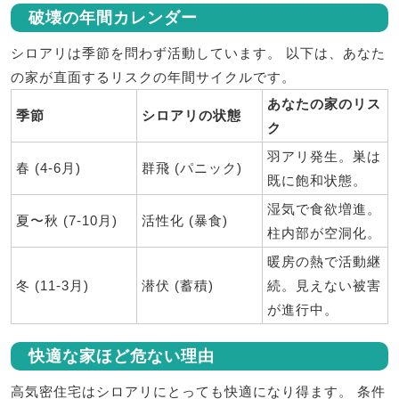
破壊の年間カレンダー
シロアリは季節を問わず活動しています。 以下は、あなた
の家が直面するリスクの年間サイクルです。
あなたの家のリス
季節
シロアリの状態
ク
羽アリ発生。巣は
春 (4-6月)
群飛 (パニック)
既に飽和状態。
湿気で食欲増進。
夏〜秋 (7-10月)
活性化 (暴食)
柱内部が空洞化。
暖房の熱で活動継
冬 (11-3月)
潜伏 (蓄積)
続。
見えない被害
が進行中。
快適な家ほど危ない理由
高気密住宅はシロアリにとっても快適になり得ます。 条件