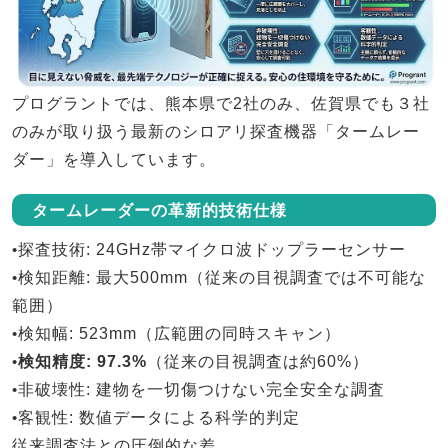
プログラントでは、
熊本県で2社のみ、佐賀県でも３社
のみ
が取り扱う最新のシロアリ探査機器「
タームレー
ダー
」を導入しています。
タームレーダーの革新的技術仕様
•
探査技術
: 24GHz帯マイクロ波ドップラーセンサー
•
検知距離
: 最大500mm（従来の目視調査では不可能な
範囲）
•
検知幅
: 523mm（広範囲の同時スキャン）
•
検知精度
: 97.3%
（従来の目視調査は約60%）
•
非破壊性
: 建物を一切傷つけない完全安全な調査
•
客観性
: 数値データによる科学的判定
従来調査法との圧倒的な差