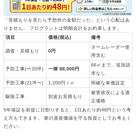
「見積もりを見たら予想外の金額だった」という心配はあ
りません。 プログラントは明朗会計をお約束します。
項目
価格(税込)
備考
タームレーダー使
調査・見積もり
0円
用含む
66㎡まで。追加請
予防工事(〜20坪)
一律 88,000円
求なし
予防工事(21坪〜)
1,200円 / ㎡
明確な単価設定
被害状況による適
駆除工事
別途お見積もり
正価格
5年保証を前提に日割りすると、
1日あたり約48円
という考
え方もできます。 家の資産価値を守る投資としてお考えく
ださい。