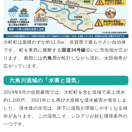
大町町は面積わずか約11.5㎢、佐賀県で最も小さい自治体
です。 町を東西に横断する
国道34号線
沿いに市街地が広が
ります。 南部には
六角川
が蛇行しながら流れ、水田地帯が
広がっています。
六角川流域の「水害と湿気」
2019年8月の佐賀豪雨では、大町町を含む流域で床上浸水
約1,100戸。 2021年にも再び大規模な浸水被害が発生しま
した。 浸水後の住宅は、床下に湿気が滞留しやすくなる傾
向があります。 この湿気こそ、シロアリが好む環境条件の
一つです。