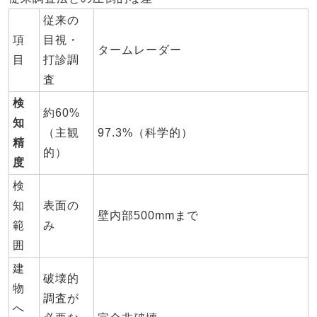
従来の
項
目視・
タームレーダー
目
打診調
査
検
約60%
知
（主観
97.3%（科学的）
精
的）
度
検
知
表面の
壁内部500mmまで
範
み
囲
建
破壊的
物
調査が
へ