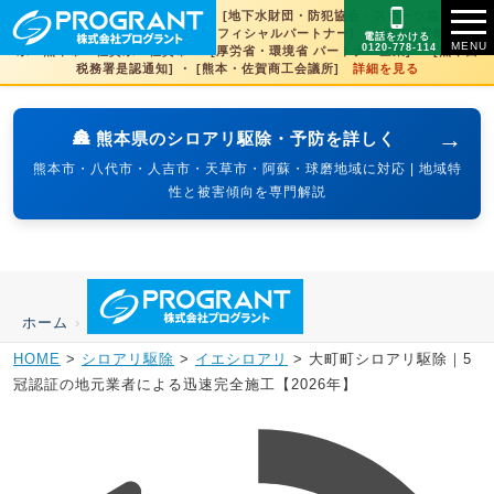
[文化財虫菌害研究所 賛助会員] ・ [地下水財団・防犯協会・スポーツ協会×3県
賛助] ・ [火の国サラマンダーズオフィシャルパートナー] ・ [SDGs登録] 熊本
電話をかける
0120-778-114
県・熊本市・佐賀県・佐賀市 ・ [厚労省・環境省 パートナー企業] ・ [熊本西
税務署是認通知] ・ [熊本・佐賀商工会議所]
詳細を見る
→
🏯 熊本県のシロアリ駆除・予防を詳しく
熊本市・八代市・人吉市・天草市・阿蘇・球磨地域に対応 | 地域特
性と被害傾向を専門解説
ホーム
›
HOME
>
シロアリ駆除
>
イエシロアリ
>
大町町シロアリ駆除｜5
冠認証の地元業者による迅速完全施工【2026年】