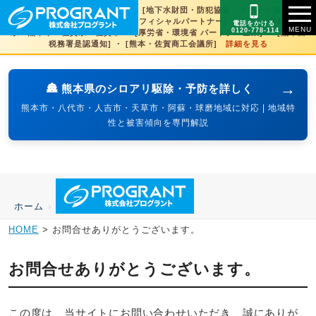
[文化財虫菌害研究所 賛助会員] ・ [地下水財団・防犯協会・スポーツ協会×3県
賛助] ・ [火の国サラマンダーズオフィシャルパートナー] ・ [SDGs登録] 熊本
電話をかける
0120-778-114
県・熊本市・佐賀県・佐賀市 ・ [厚労省・環境省 パートナー企業] ・ [熊本西
税務署是認通知] ・ [熊本・佐賀商工会議所]
詳細を見る
→
🏯 熊本県のシロアリ駆除・予防を詳しく
熊本市・八代市・人吉市・天草市・阿蘇・球磨地域に対応 | 地域特
性と被害傾向を専門解説
ホーム
›
HOME
>
お問合せありがとうございます。
お問合せありがとうございます。
この度は、当サイトにお問い合わせいただき、誠にありが