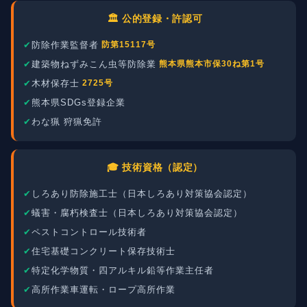
🏛️ 公的登録・許認可
防除作業監督者
防第15117号
建築物ねずみこん虫等防除業
熊本県熊本市保30ね第1号
木材保存士
2725号
熊本県SDGs登録企業
わな猟 狩猟免許
🎓 技術資格（認定）
しろあり防除施工士（日本しろあり対策協会認定）
蟻害・腐朽検査士（日本しろあり対策協会認定）
ペストコントロール技術者
住宅基礎コンクリート保存技術士
特定化学物質・四アルキル鉛等作業主任者
高所作業車運転・ロープ高所作業