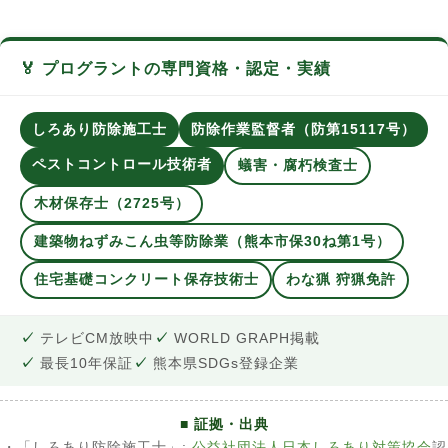
🏅 プログラントの専門資格・認定・実績
しろあり防除施工士
防除作業監督者（防第15117号）
ペストコントロール技術者
蟻害・腐朽検査士
木材保存士（2725号）
建築物ねずみこん虫等防除業（熊本市保30ね第1号）
住宅基礎コンクリート保存技術士
わな猟 狩猟免許
テレビCM放映中
WORLD GRAPH掲載
最長10年保証
熊本県SDGs登録企業
■ 証拠・出典
・「しろあり防除施工士」:
公益社団法人日本しろあり対策協会
認